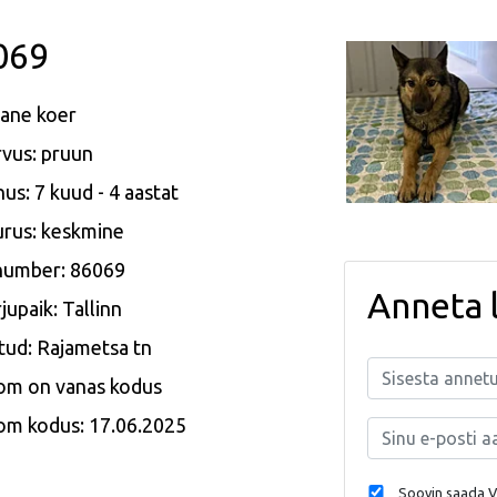
069
ane koer
vus: pruun
us: 7 kuud - 4 aastat
rus: keskmine
 number: 86069
Anneta 
jupaik: Tallinn
tud: Rajametsa tn
om on vanas kodus
om kodus: 17.06.2025
Soovin saada Va