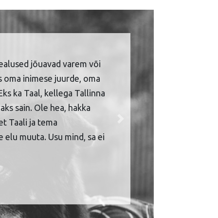
ealused jõuavad varem või
is oma inimese juurde, oma
Eks ka Taal, kellega Tallinna
aks sain. Ole hea, hakka
et Taali ja tema
Next
 elu muuta. Usu mind, sa ei