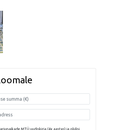
loomale
rjupaikade MTÜ uudiskirja (4x aastas) ja olulisi