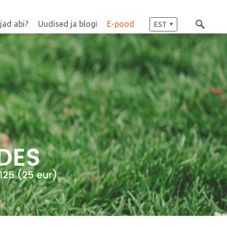
jad abi?
Uudised ja blogi
E-pood
EST