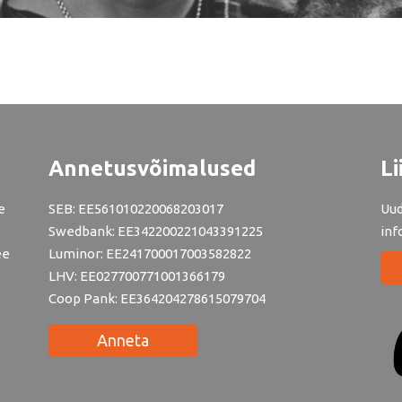
Annetusvõimalused
Li
e
SEB: EE561010220068203017
Uud
Swedbank: EE342200221043391225
inf
ee
Luminor: EE241700017003582822
LHV: EE027700771001366179
Coop Pank: EE364204278615079704
Anneta