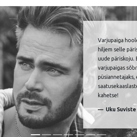
Varjupaiga hool
hiljem selle pär
uude päriskoju. 
varjupaigas sõbr
püsiannetajaks, 
saatusekaaslaste
kahetse!
Uku Suviste