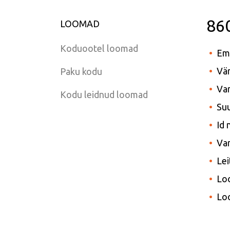
86
LOOMAD
Koduootel loomad
Em
Vär
Paku kodu
Van
Kodu leidnud loomad
Suu
Id
Var
Lei
Lo
Lo