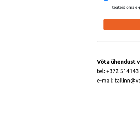
teateid oma e-
Võta ühendust v
tel: +372 514143
e-mail: tallinn@v