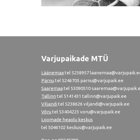
Varjupaikade MTÜ
Läänemaa
tel
5238957
laanemaa@varjupaik.e
Pärnu
tel
5246705
parnu@varjupaik.ee
Saaremaa
tel 53090510 saaremaa@varjupaik.
Tallinn
tel
5141431
tallinn@varjupaik.ee
Viljandi
tel
5238626
viljandi@varjupaik.ee
Võru
tel
53404223
voru@varjupaik.ee
Loomade heaolu keskus
tel
5046102
keskus@varjupaik.ee