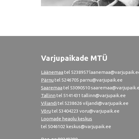
Varjupaikade MTÜ
Läänemaa
tel
5238957
laanemaa@varjupaik.e
Pärnu
tel
5246705
parnu@varjupaik.ee
Saaremaa
tel 53090510 saaremaa@varjupaik.
Tallinn
tel
5141431
tallinn@varjupaik.ee
Viljandi
tel
5238626
viljandi@varjupaik.ee
Võru
tel
53404223
voru@varjupaik.ee
Loomade heaolu keskus
tel
5046102
keskus@varjupaik.ee