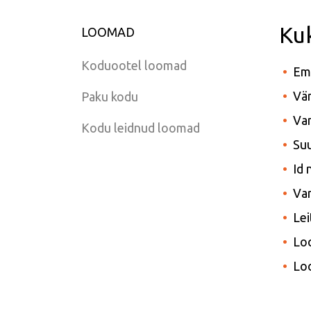
Ku
LOOMAD
Koduootel loomad
Em
Vär
Paku kodu
Van
Kodu leidnud loomad
Suu
Id
Var
Lei
Lo
Lo