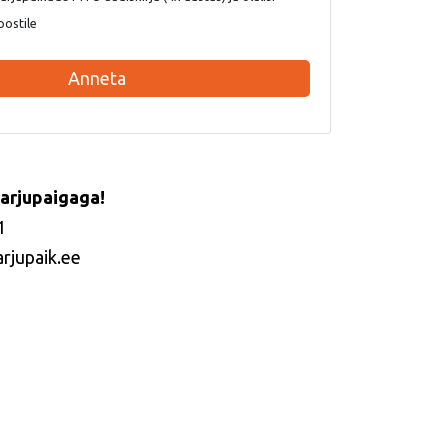
postile
Anneta
arjupaigaga!
1
arjupaik.ee