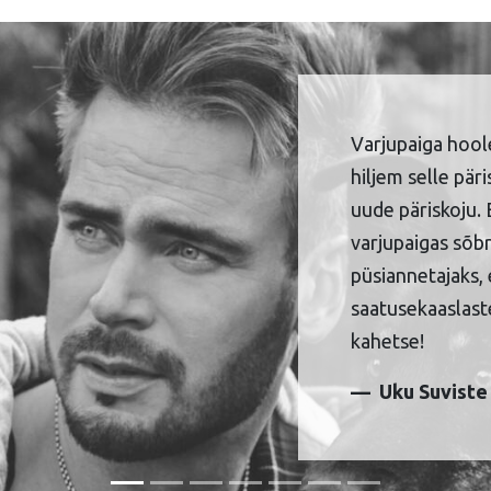
Varjupaiga hool
hiljem selle pär
uude päriskoju. 
varjupaigas sõbr
püsiannetajaks, 
saatusekaaslaste
kahetse!
Uku Suviste