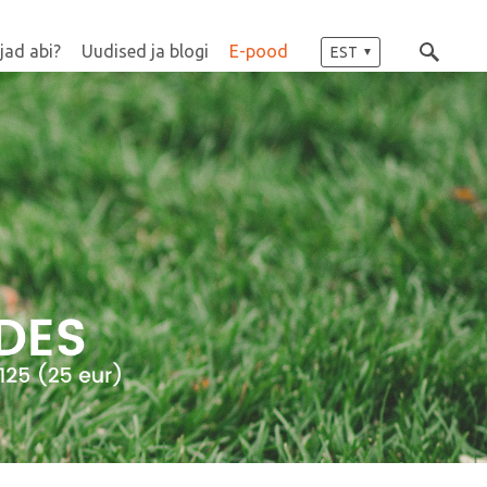
jad abi?
Uudised ja blogi
E-pood
EST