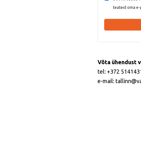
teateid oma e-
Võta ühendust v
tel: +372 514143
e-mail: tallinn@v