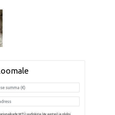
loomale
rjupaikade MTÜ uudiskirja (4x aastas) ja olulisi