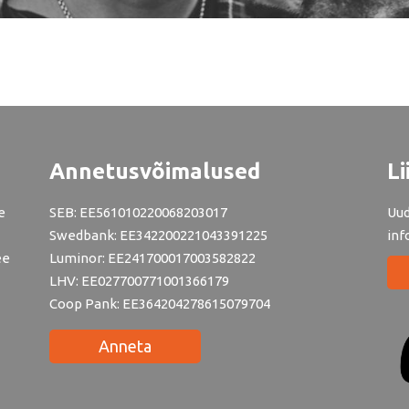
Annetusvõimalused
Li
e
SEB: EE561010220068203017
Uud
Swedbank: EE342200221043391225
inf
ee
Luminor: EE241700017003582822
LHV: EE027700771001366179
Coop Pank: EE364204278615079704
Anneta