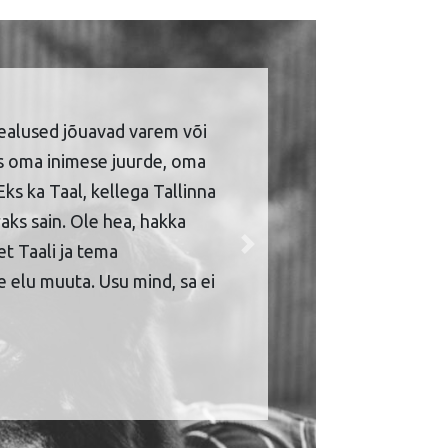
ealused jõuavad varem või
is oma inimese juurde, oma
Eks ka Taal, kellega Tallinna
aks sain. Ole hea, hakka
et Taali ja tema
Next
 elu muuta. Usu mind, sa ei