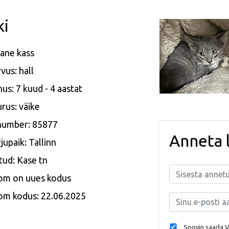
ki
ane kass
vus: hall
us: 7 kuud - 4 aastat
rus: väike
 number: 85877
Anneta 
jupaik: Tallinn
tud: Kase tn
om on uues kodus
om kodus: 22.06.2025
Soovin saada Va