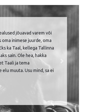
ealused jõuavad varem või
is oma inimese juurde, oma
Eks ka Taal, kellega Tallinna
aks sain. Ole hea, hakka
et Taali ja tema
Next
 elu muuta. Usu mind, sa ei