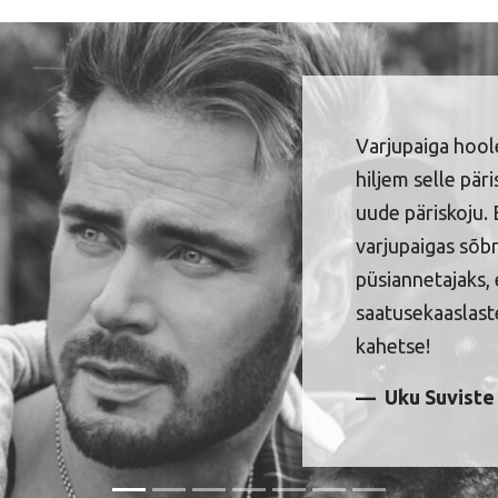
Varjupaiga hool
hiljem selle pär
uude päriskoju. 
varjupaigas sõbr
püsiannetajaks, 
saatusekaaslaste
kahetse!
Uku Suviste