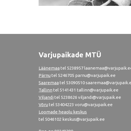
Varjupaikade MTÜ
Läänemaa
tel
5238957
laanemaa@varjupaik.e
Pärnu
tel
5246705
parnu@varjupaik.ee
Saaremaa
tel 53090510 saaremaa@varjupaik.
Tallinn
tel
5141431
tallinn@varjupaik.ee
Viljandi
tel
5238626
viljandi@varjupaik.ee
Võru
tel
53404223
voru@varjupaik.ee
Loomade heaolu keskus
tel
5046102
keskus@varjupaik.ee