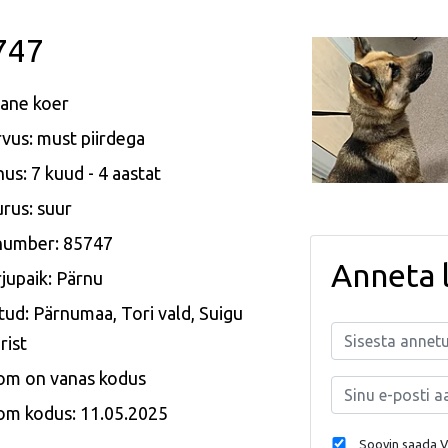
747
ane koer
vus: must piirdega
us: 7 kuud - 4 aastat
rus: suur
 number: 85747
Anneta 
jupaik: Pärnu
tud: Pärnumaa, Tori vald, Suigu
rist
om on vanas kodus
om kodus: 11.05.2025
Soovin saada Va