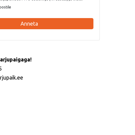
postile
Anneta
arjupaigaga!
5
rjupaik.ee