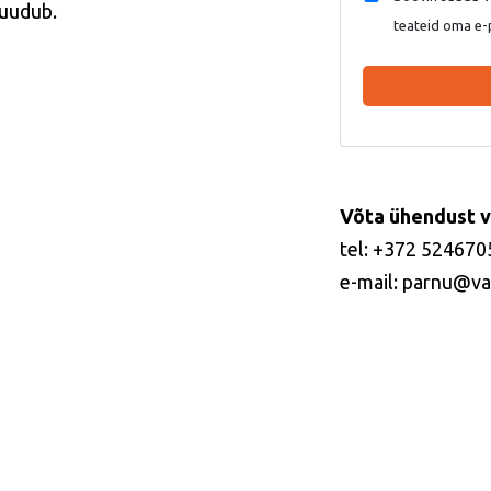
puudub.
teateid oma e-
Võta ühendust v
tel: +372 524670
e-mail: parnu@va