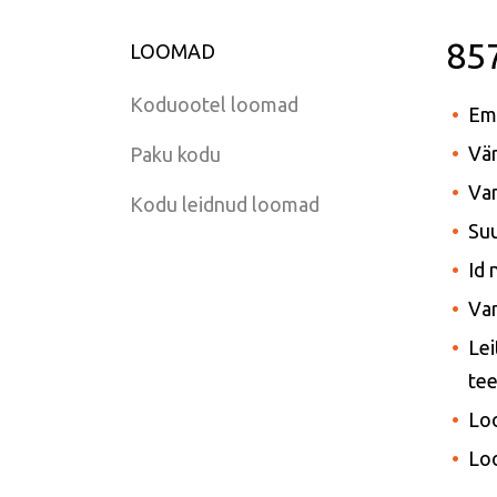
85
LOOMAD
Koduootel loomad
Em
Vär
Paku kodu
Van
Kodu leidnud loomad
Suu
Id
Var
Lei
tee
Lo
Lo