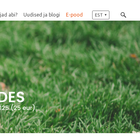
jad abi?
Uudised ja blogi
E-pood
EST