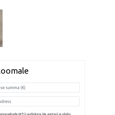
loomale
rjupaikade MTÜ uudiskirja (4x aastas) ja olulisi