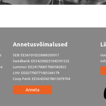
Annetusvõimalused
Li
e
SEB: EE561010220068203017
Uud
Swedbank: EE342200221043391225
inf
ee
Luminor: EE241700017003582822
LHV: EE027700771001366179
Coop Pank: EE364204278615079704
Anneta