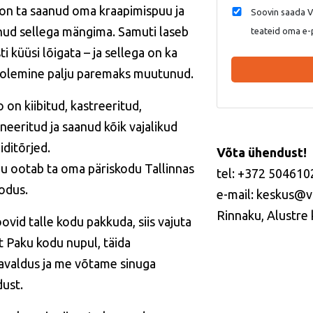
on ta saanud oma kraapimispuu ja
Soovin saada Va
nud sellega mängima. Samuti laseb
teateid oma e-
sti küüsi lõigata – ja sellega on ka
olemine palju paremaks muutunud.
 on kiibitud, kastreeritud,
ineeritud ja saanud kõik vajalikud
iditõrjed.
Võta ühendust!
u ootab ta oma päriskodu Tallinnas
tel: +372 504610
odus.
e-mail: keskus@v
Rinnaku, Alustre k
ovid talle kodu pakkuda, siis vajuta
lt Paku kodu nupul, täida
avaldus ja me võtame sinuga
ust.