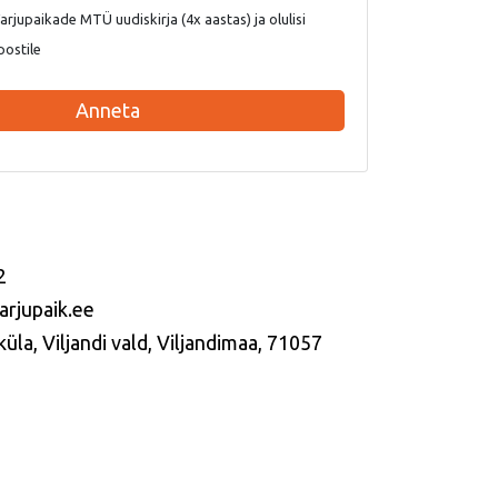
rjupaikade MTÜ uudiskirja (4x aastas) ja olulisi
postile
Anneta
2
arjupaik.ee
üla, Viljandi vald, Viljandimaa, 71057