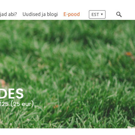
jad abi?
Uudised ja blogi
E-pood
EST