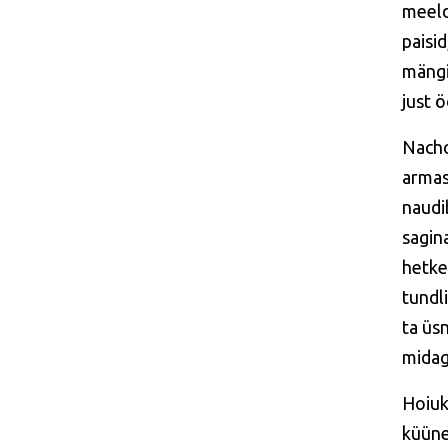
meeld
paisi
mängi
just ö
Nacho
armas
naudi
sagina
hetke
tundl
ta üsn
midag
Hoiuk
küüne