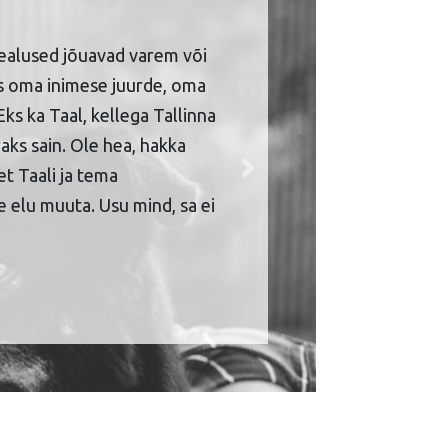
ealused jõuavad varem või
is oma inimese juurde, oma
Eks ka Taal, kellega Tallinna
aks sain. Ole hea, hakka
et Taali ja tema
Next
 elu muuta. Usu mind, sa ei