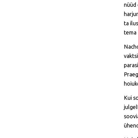
nüüd 
harju
ta ilu
tema 
Nacho
vakts
parasi
Praeg
hoiuk
Kui so
julge
soovi
ühend