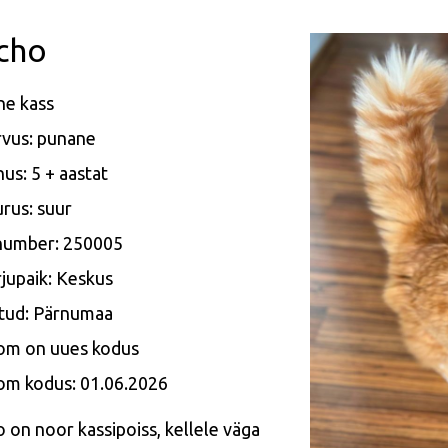
cho
ne kass
rvus: punane
us: 5 + aastat
rus: suur
 number: 250005
jupaik: Keskus
itud: Pärnumaa
om on uues kodus
om kodus: 01.06.2026
o
on noor kassipoiss, kellele väga