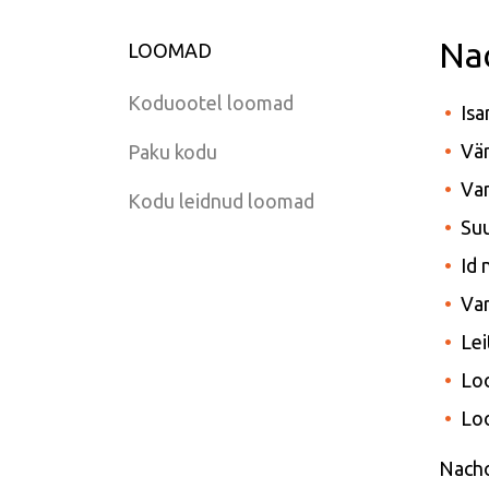
Na
LOOMAD
Koduootel loomad
Isa
Vä
Paku kodu
Van
Kodu leidnud loomad
Suu
Id
Var
Le
Lo
Lo
Nach