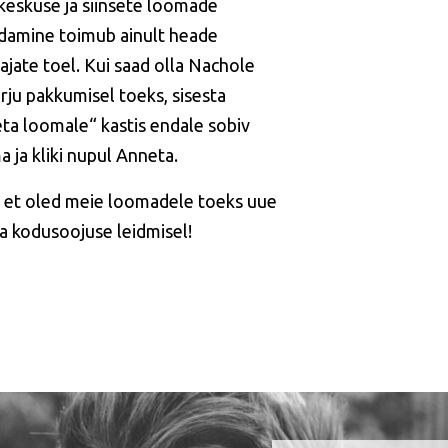
keskuse ja siinsete loomade
idamine toimub ainult heade
ajate toel. Kui saad olla Nachole
rju pakkumisel toeks, sisesta
ta loomale“ kastis endale sobiv
 ja kliki nupul Anneta.
, et oled meie loomadele toeks uue
ja kodusoojuse leidmisel!