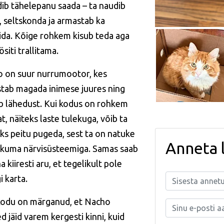
ib tähelepanu saada – ta naudib
d, seltskonda ja armastab ka
da. Kõige rohkem kisub teda aga
ösiti trallitama.
 on suur nurrumootor, kes
tab magada inimese juures ning
b lähedust. Kui kodus on rohkem
t, näiteks laste tulekuga, võib ta
ks peitu pugeda, sest ta on natuke
Anneta 
ikuma närvisüsteemiga. Samas saab
a kiiresti aru, et tegelikult pole
i karta.
odu on märganud, et Nacho
d jäid varem kergesti kinni, kuid