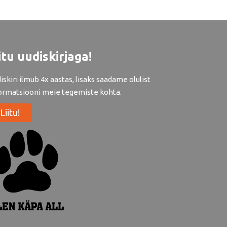
itu uudiskirjaga!
iskiri ilmub 4x aastas, lisaks saadame olulist
ormatsiooni meie tegemiste kohta.
Liitu!