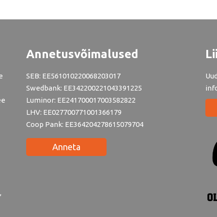
Annetusvõimalused
Li
e
SEB: EE561010220068203017
Uud
Swedbank: EE342200221043391225
inf
ee
Luminor: EE241700017003582822
LHV: EE027700771001366179
Coop Pank: EE364204278615079704
Anneta
,