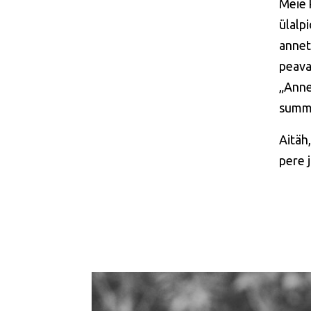
Meie 
ülalp
annet
peava
„Anne
summa
Aitäh
pere 