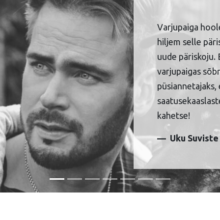
Varjupaiga hool
hiljem selle pär
uude päriskoju. 
varjupaigas sõbr
püsiannetajaks, 
saatusekaaslaste
kahetse!
Uku Suviste