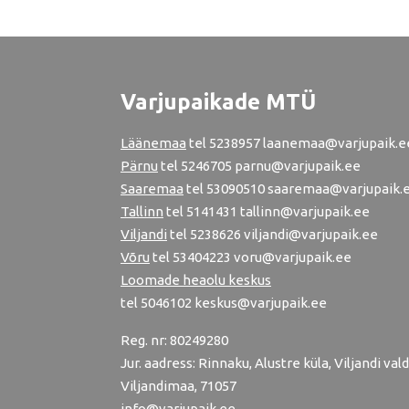
Varjupaikade MTÜ
Läänemaa
tel
5238957
laanemaa@varjupaik.e
Pärnu
tel
5246705
parnu@varjupaik.ee
Saaremaa
tel 53090510 saaremaa@varjupaik.
Tallinn
tel
5141431
tallinn@varjupaik.ee
Viljandi
tel
5238626
viljandi@varjupaik.ee
Võru
tel
53404223
voru@varjupaik.ee
Loomade heaolu keskus
tel
5046102
keskus@varjupaik.ee
Reg. nr: 80249280
Jur. aadress: Rinnaku, Alustre küla, Viljandi vald
Viljandimaa, 71057
info@varjupaik.ee