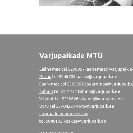
Varjupaikade MTÜ
Läänemaa
tel
5238957
laanemaa@varjupaik.e
Pärnu
tel
5246705
parnu@varjupaik.ee
Saaremaa
tel 53090510 saaremaa@varjupaik.
Tallinn
tel
5141431
tallinn@varjupaik.ee
Viljandi
tel
5238626
viljandi@varjupaik.ee
Võru
tel
53404223
voru@varjupaik.ee
Loomade heaolu keskus
tel
5046102
keskus@varjupaik.ee