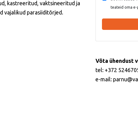
ud, kastreeritud, vaktsineeritud ja
teateid oma e-
 vajalikud parasiiditõrjed.
Võta ühendust v
tel: +372 524670
e-mail: parnu@va