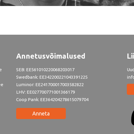
Annetusvõimalused
Li
e
SEB: EE561010220068203017
Uud
Swedbank: EE342200221043391225
inf
ee
Luminor: EE241700017003582822
LHV: EE027700771001366179
Coop Pank: EE364204278615079704
Anneta