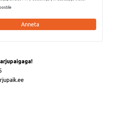
postile
Anneta
arjupaigaga!
5
rjupaik.ee