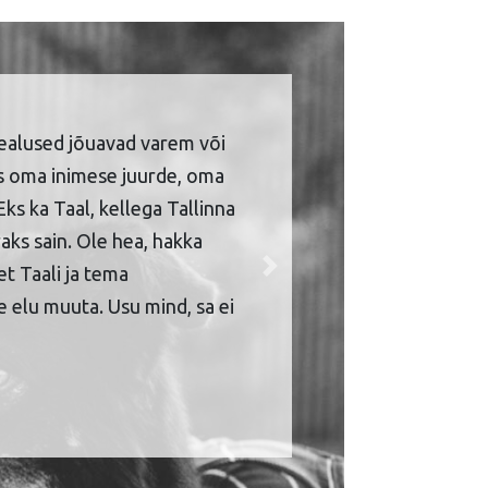
ealused jõuavad varem või
is oma inimese juurde, oma
Eks ka Taal, kellega Tallinna
aks sain. Ole hea, hakka
et Taali ja tema
Next
 elu muuta. Usu mind, sa ei