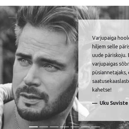
Varjupaiga hool
hiljem selle pär
uude päriskoju. 
varjupaigas sõbr
püsiannetajaks, 
saatusekaaslaste
kahetse!
Uku Suviste