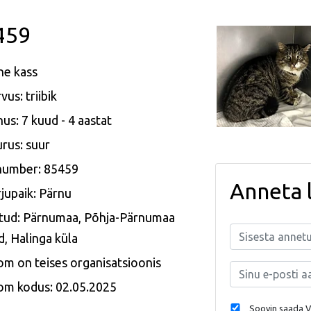
459
ne kass
vus: triibik
us: 7 kuud - 4 aastat
rus: suur
 number: 85459
Anneta 
jupaik: Pärnu
itud: Pärnumaa, Põhja-Pärnumaa
d, Halinga küla
m on teises organisatsioonis
om kodus: 02.05.2025
Soovin saada Va