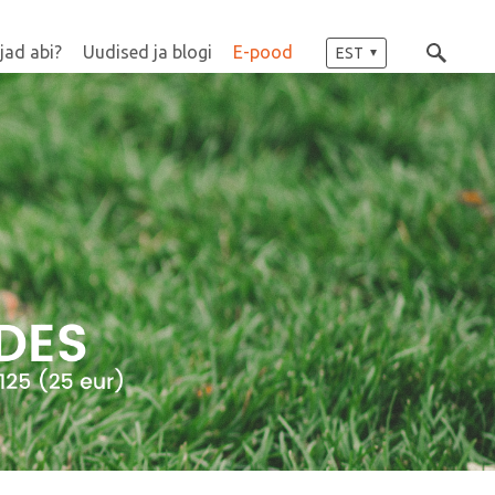
jad abi?
Uudised ja blogi
E-pood
EST