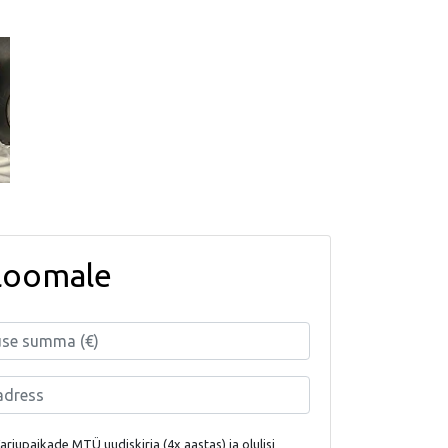
loomale
rjupaikade MTÜ uudiskirja (4x aastas) ja olulisi