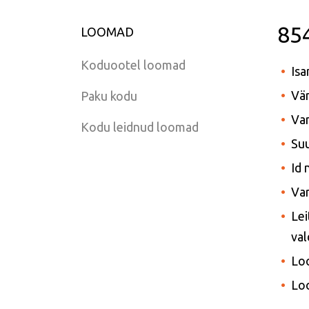
85
LOOMAD
Koduootel loomad
Isa
Vär
Paku kodu
Van
Kodu leidnud loomad
Suu
Id
Var
Le
val
Loo
Lo