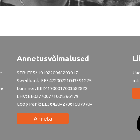
Annetusvõimalused
Li
e
SEB: EE561010220068203017
Uud
Swedbank: EE342200221043391225
inf
ee
Luminor: EE241700017003582822
LHV: EE027700771001366179
Coop Pank: EE364204278615079704
Anneta