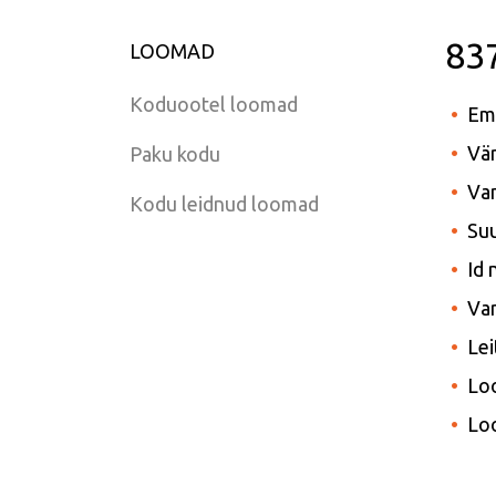
83
LOOMAD
Koduootel loomad
Em
Vär
Paku kodu
Van
Kodu leidnud loomad
Suu
Id
Var
Lei
Lo
Lo