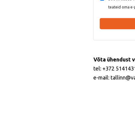
teateid oma e-
Võta ühendust v
tel: +372 514143
e-mail: tallinn@v