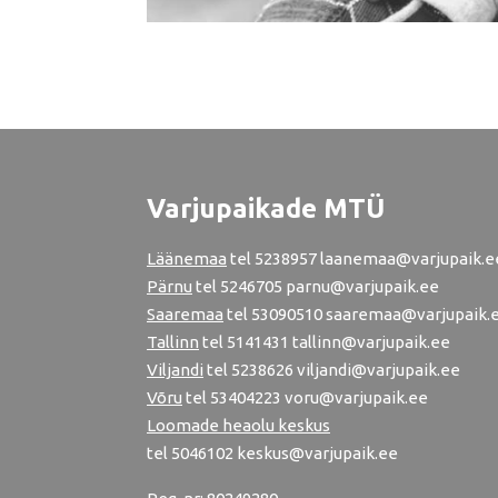
Varjupaikade MTÜ
Läänemaa
tel
5238957
laanemaa@varjupaik.e
Pärnu
tel
5246705
parnu@varjupaik.ee
Saaremaa
tel 53090510 saaremaa@varjupaik.
Tallinn
tel
5141431
tallinn@varjupaik.ee
Viljandi
tel
5238626
viljandi@varjupaik.ee
Võru
tel
53404223
voru@varjupaik.ee
Loomade heaolu keskus
tel
5046102
keskus@varjupaik.ee