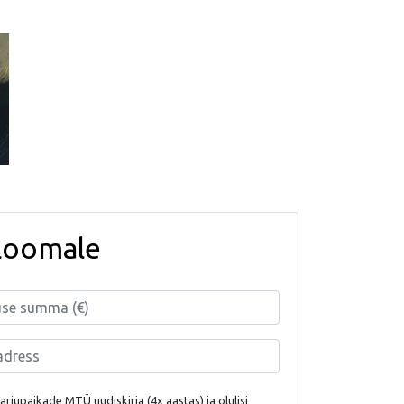
loomale
rjupaikade MTÜ uudiskirja (4x aastas) ja olulisi