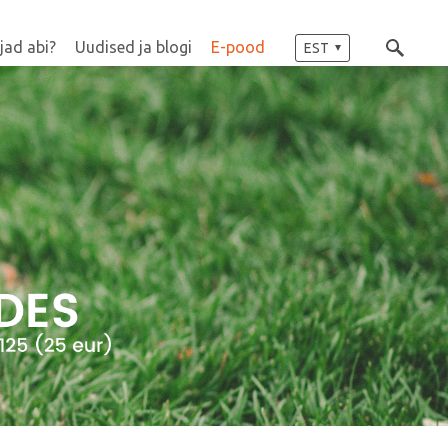
jad abi?
Uudised ja blogi
E-pood
EST