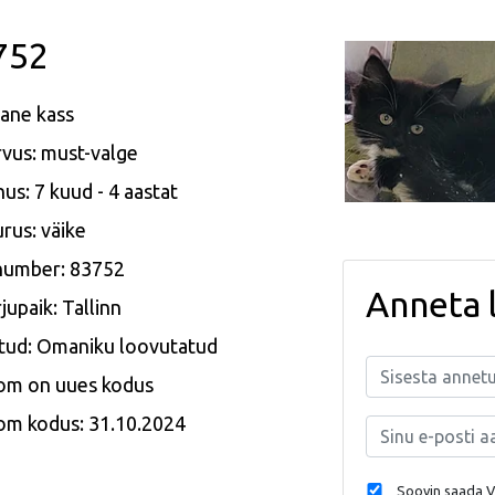
752
ane kass
vus: must-valge
us: 7 kuud - 4 aastat
rus: väike
 number: 83752
Anneta 
jupaik: Tallinn
tud: Omaniku loovutatud
om on uues kodus
om kodus: 31.10.2024
Soovin saada Va