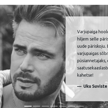
Varjupaiga hool
hiljem selle pär
uude päriskoju. 
varjupaigas sõbr
püsiannetajaks, 
saatusekaaslaste
kahetse!
Uku Suviste