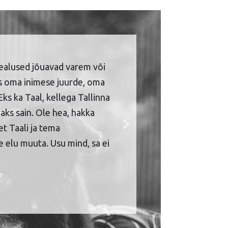
ealused jõuavad varem või
is oma inimese juurde, oma
Eks ka Taal, kellega Tallinna
aks sain. Ole hea, hakka
et Taali ja tema
Next
 elu muuta. Usu mind, sa ei