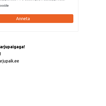
postile
Anneta
arjupaigaga!
1
arjupaik.ee