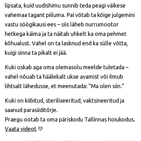
lipsata, kuid uudishimu sunnib teda peagi väikese
vahemaa tagant piiluma. Pai võtab ta kõige julgemini
vastu söögikausi ees – siis läheb nurrumootor
hetkega käima ja ta näitab uhkelt ka oma pehmet
kõhualust. Vahel on ta lasknud end ka sülle võtta,
kuigi sinna ta pikalt ei jää.
Kuki oskab aga oma olemasolu meelde tuletada –
vahel nõuab ta häälekalt ukse avamist või ilmub
lihtsalt lähedusse, et meenutada: “Ma olen siin.”
Kuki on kiibitud, steriliseeritud, vaktsineeritud ja
saanud parasiiditõrje.
Praegu ootab ta oma päriskodu Tallinnas hoiukodus.
Vaata videot
💛