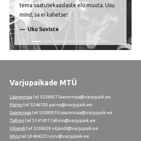
tema saatusekaaslaste elu muuta. Usu
mind, sa ei kahetse!
Uku Suviste
Varjupaikade MTÜ
Läänemaa
tel
5238957
laanemaa@varjupaik.ee
Pärnu
tel
5246705
parnu@varjupaik.ee
Saaremaa
tel 53090510 saaremaa@varjupaik.ee
Tallinn
tel
5141431
tallinn@varjupaik.ee
Viljandi
tel
5238626
viljandi@varjupaik.ee
Võru
tel
53404223
voru@varjupaik.ee