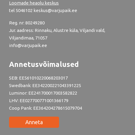
Loomade heaolu keskus
tel
5046102
keskus@varjupaik.ee
Reg. nr: 80249280
Jur. aadress: Rinnaku, Alustre küla, Viljandi vald,
Viljandimaa, 71057
info@varjupaik.ee
Annetusvõimalused
SEB: EE561010220068203017
Swedbank: EE342200221043391225
Luminor: EE241700017003582822
LHV: EE027700771001366179
Coop Pank: EE364204278615079704
Anneta