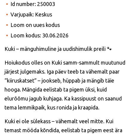
Id number: 250003
Varjupaik: Keskus
Loom on uues kodus
Loom kodus: 30.06.2026
Kuki – mänguhimuline ja uudishimulik preili
🐾
Hoiukodus olles on Kuki samm-sammult muutunud
järjest julgemaks. Iga päev teeb ta vähemalt paar
“kiiruskatset” – jookseb, hüppab ja mängib täie
hooga. Mängida eelistab ta pigem üksi, kuid
elurõõmu jagub kuhjaga. Ka kassipuust on saanud
tema lemmikpaik, kus ronida ja kraapida.
Kuki ei ole sülekass – vähemalt veel mitte. Kui
temast mööda kõndida, eelistab ta pigem eest ära