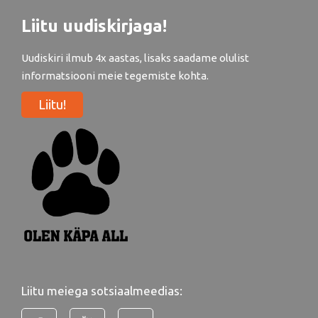
Liitu uudiskirjaga!
Uudiskiri ilmub 4x aastas, lisaks saadame olulist
informatsiooni meie tegemiste kohta.
Liitu!
Liitu meiega sotsiaalmeedias: