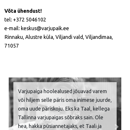
Võta ühendust!
tel: +372 5046102
e-mail: keskus@varjupaik.ee
Rinnaku, Alustre küla, Viljandi vald, Viljandimaa,
71057
Varjupaiga hoolealused jõuavad varem
või hiljem selle päris oma inimese juurde,
oma uude päriskoju. Eks ka Taal, kellega
Tallinna varjupaigas sõbraks sain. Ole
hea, hakka püsiannetajaks, et Taali ja
Previous
Next