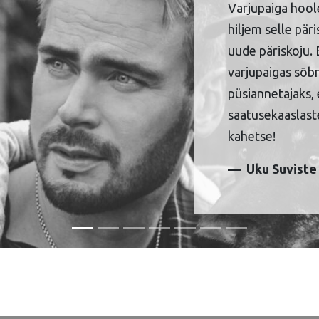
Varjupaiga hool
hiljem selle pär
uude päriskoju. 
varjupaigas sõbr
püsiannetajaks, 
saatusekaaslaste
kahetse!
Uku Suviste