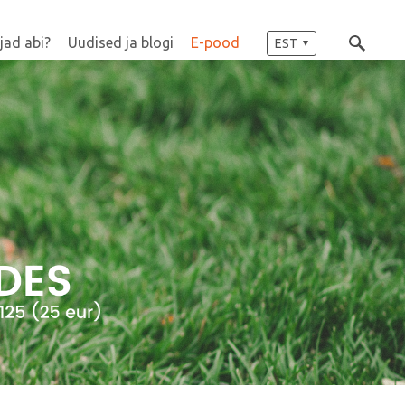
jad abi?
Uudised ja blogi
E-pood
EST