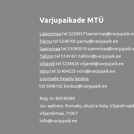
Varjupaikade MTÜ
Läänemaa
tel
5238957
laanemaa@varjupaik.e
Pärnu
tel
5246705
parnu@varjupaik.ee
Saaremaa
tel 53090510 saaremaa@varjupaik.
Tallinn
tel
5141431
tallinn@varjupaik.ee
Viljandi
tel
5238626
viljandi@varjupaik.ee
Võru
tel
53404223
voru@varjupaik.ee
Loomade heaolu keskus
tel
5046102
keskus@varjupaik.ee
Reg. nr: 80249280
Jur. aadress: Rinnaku, Alustre küla, Viljandi vald
Viljandimaa, 71057
info@varjupaik.ee