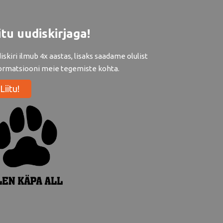
itu uudiskirjaga!
iskiri ilmub 4x aastas, lisaks saadame olulist
ormatsiooni meie tegemiste kohta.
Liitu!