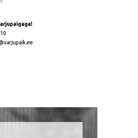
arjupaigaga!
510
@varjupaik.ee