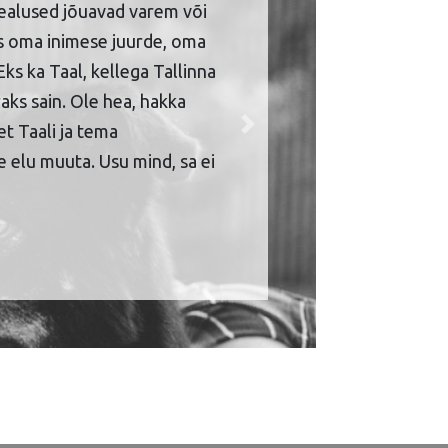
ealused jõuavad varem või
is oma inimese juurde, oma
Eks ka Taal, kellega Tallinna
aks sain. Ole hea, hakka
et Taali ja tema
Next
 elu muuta. Usu mind, sa ei