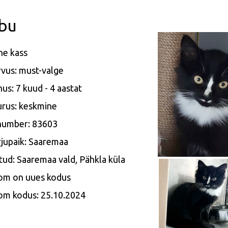
ibu
ne kass
vus: must-valge
us: 7 kuud - 4 aastat
rus: keskmine
 number: 83603
jupaik: Saaremaa
tud: Saaremaa vald, Pähkla küla
om on uues kodus
om kodus: 25.10.2024