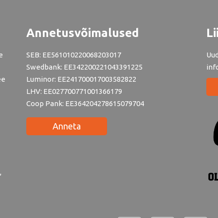
Annetusvõimalused
Li
e
SEB: EE561010220068203017
Uud
Swedbank: EE342200221043391225
inf
ee
Luminor: EE241700017003582822
LHV: EE027700771001366179
Coop Pank: EE364204278615079704
Anneta
,