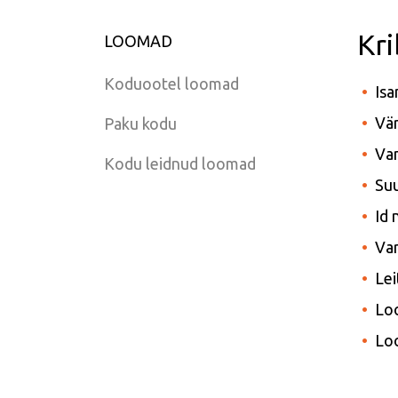
Kr
LOOMAD
Koduootel loomad
Isa
Vär
Paku kodu
Van
Kodu leidnud loomad
Suu
Id
Var
Lei
Lo
Lo