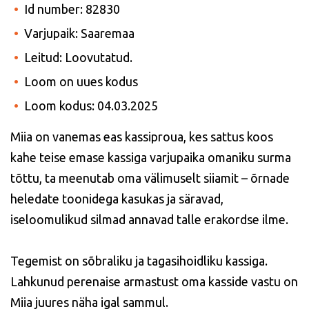
Id number: 82830
Varjupaik: Saaremaa
Leitud: Loovutatud.
Loom on uues kodus
Loom kodus: 04.03.2025
Miia on vanemas eas kassiproua, kes sattus koos
kahe teise emase kassiga varjupaika omaniku surma
tõttu, ta meenutab oma välimuselt siiamit – õrnade
heledate toonidega kasukas ja säravad,
iseloomulikud silmad annavad talle erakordse ilme.
Tegemist on sõbraliku ja tagasihoidliku kassiga.
Lahkunud perenaise armastust oma kasside vastu on
Miia juures näha igal sammul.