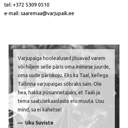
tel: +372 5309 0510
e-mail: saaremaa@varjupaik.ee
Varjupaiga hoolealused jõuavad varem
või hiljem selle päris oma inimese juurde,
oma uude päriskoju. Eks ka Taal, kellega
Tallinna varjupaigas sõbraks sain. Ole
hea, hakka püsiannetajaks, et Taali ja
Previous
Next
tema saatusekaaslaste elu muuta. Usu
mind, sa ei kahetse!
Uku Suviste