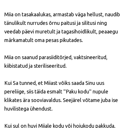
Miia on tasakaalukas, armastab väga hellust, naudib
tänulikult nurrudes õrnu paitusi ja silitusi ning
veedab päevi muretult ja tagasihoidlikult, peaaegu
märkamatult oma pesas pikutades.
Miia on saanud parasiiditõrjed, vaktsineeritud,
kiibistatud ja steriliseeritud.
Kui Sa tunned, et Miiast võiks saada Sinu uus
pereliige, siis täida esmalt ''Paku kodu'' nupule
klikates ära sooviavaldus. Seejärel võtame juba ise
huvilistega ühendust.
Kui sul on huvi Miiale kodu või hoiukodu pakkuda,