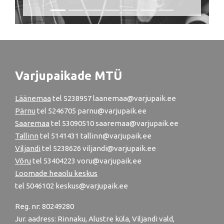
Varjupaikade MTÜ
Läänemaa
tel
5238957
laanemaa@varjupaik.ee
Pärnu
tel
5246705
parnu@varjupaik.ee
Saaremaa
tel 53090510 saaremaa@varjupaik.ee
Tallinn
tel
5141431
tallinn@varjupaik.ee
Viljandi
tel
5238626
viljandi@varjupaik.ee
Võru
tel
53404223
voru@varjupaik.ee
Loomade heaolu keskus
tel
5046102
keskus@varjupaik.ee
Reg. nr: 80249280
Jur. aadress: Rinnaku, Alustre küla, Viljandi vald,