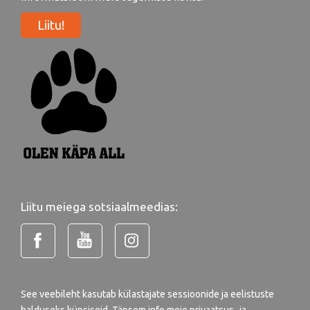
Liitu!
Liitu meiega sotsiaalmeedias:
See veebileht kasutab külastajate sessioonide ja eelistuste