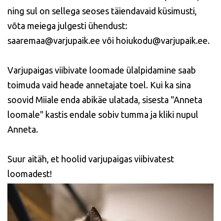
ning sul on sellega seoses täiendavaid küsimusti,
võta meiega julgesti ühendust:
saaremaa@varjupaik.ee või hoiukodu@varjupaik.ee.
Varjupaigas viibivate loomade ülalpidamine saab
toimuda vaid heade annetajate toel. Kui ka sina
soovid Miiale enda abikäe ulatada, sisesta "Anneta
loomale" kastis endale sobiv tumma ja kliki nupul
Anneta.
Suur aitäh, et hoolid varjupaigas viibivatest
loomadest!