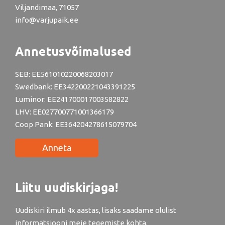
Viljandimaa, 71057
info@varjupaik.ee
Annetusvõimalused
SEB: EE561010220068203017
Swedbank: EE342200221043391225
Luminor: EE241700017003582822
LHV: EE027700771001366179
Coop Pank: EE364204278615079704
Anneta
Liitu uudiskirjaga!
Uudiskiri ilmub 4x aastas, lisaks saadame olulist
informatsiooni meie tegemiste kohta.