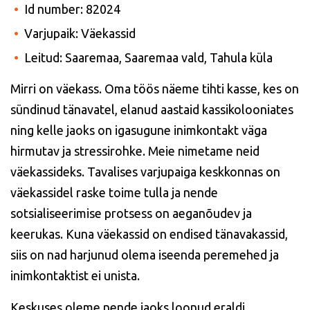
Id number: 82024
Varjupaik: Väekassid
Leitud: Saaremaa, Saaremaa vald, Tahula küla
Mirri on väekass. Oma töös näeme tihti kasse, kes on
sündinud tänavatel, elanud aastaid kassikolooniates
ning kelle jaoks on igasugune inimkontakt väga
hirmutav ja stressirohke. Meie nimetame neid
väekassideks. Tavalises varjupaiga keskkonnas on
väekassidel raske toime tulla ja nende
sotsialiseerimise protsess on aeganõudev ja
keerukas. Kuna väekassid on endised tänavakassid,
siis on nad harjunud olema iseenda peremehed ja
inimkontaktist ei unista.
Keskuses oleme nende jaoks loonud eraldi