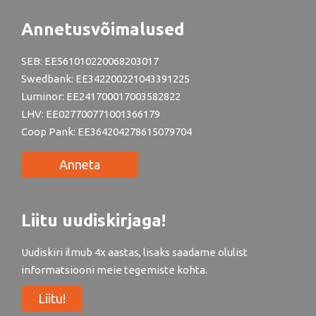
Annetusvõimalused
SEB: EE561010220068203017
Swedbank: EE342200221043391225
Luminor: EE241700017003582822
LHV: EE027700771001366179
Coop Pank: EE364204278615079704
Anneta
Liitu uudiskirjaga!
Uudiskiri ilmub 4x aastas, lisaks saadame olulist
informatsiooni meie tegemiste kohta.
Liitu!