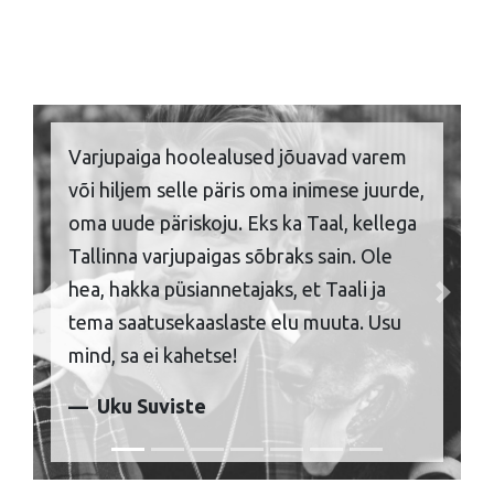
Varjupaiga hoolealused jõuavad varem
või hiljem selle päris oma inimese juurde,
oma uude päriskoju. Eks ka Taal, kellega
Tallinna varjupaigas sõbraks sain. Ole
hea, hakka püsiannetajaks, et Taali ja
Previous
Next
tema saatusekaaslaste elu muuta. Usu
mind, sa ei kahetse!
Uku Suviste