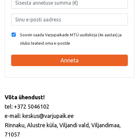
Soovin saada Varjupaikade MTÜ uudiskirja (4x aastas) ja
olulisi teateid oma e-postile
Anneta
Võta ühendust!
tel: +372 5046102
e-mail: keskus@varjupaik.ee
Rinnaku, Alustre küla, Viljandi vald, Viljandimaa,
71057