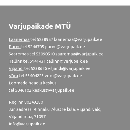
Varjupaikade MTÜ
Läänemaa
tel
5238957
laanemaa@varjupaik.ee
Pärnu
tel
5246705
parnu@varjupaik.ee
Saaremaa
tel 53090510 saaremaa@varjupaik.ee
Tallinn
tel
5141431
tallinn@varjupaik.ee
Viljandi
tel
5238626
viljandi@varjupaik.ee
Võru
tel
53404223
voru@varjupaik.ee
Loomade heaolu keskus
tel
5046102
keskus@varjupaik.ee
Reg. nr: 80249280
Jur. aadress: Rinnaku, Alustre küla, Viljandi vald,
Viljandimaa, 71057
info@varjupaik.ee