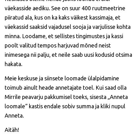
väekasside aediku. See on suur 400 ruutmeetrine
piiratud ala, kus on ka kaks väikest kassimaja, et
väekassid saaksid vajadusel sooja ja varjulisse kohta
minna. Loodame, et sellistes tingimustes ja kassi
poolt valitud tempos harjuvad mõned neist
inimesega nii palju, et neile saab uusi kodusid otsima
hakata.
Meie keskuse ja siinsete loomade ülalpidamine
toimub ainult heade annetajate toel. Kui saad olla
Mirrile peavarju pakkumisel toeks, sisesta „Anneta
loomale“ kastis endale sobiv summa ja kliki nupul
Anneta.
Aitäh!