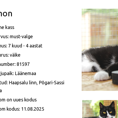
mon
ne kass
vus: must-valge
us: 7 kuud - 4 aastat
rus: väike
 number: 81597
jupaik: Läänemaa
tud: Haapsalu linn, Põgari-Sassi
a
om on uues kodus
om kodus: 11.08.2025