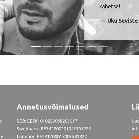
kahetse!
Uku Suviste
Annetusvõimalused
Li
e
SEB: EE561010220068203017
Uud
Swedbank: EE342200221043391225
inf
ee
Luminor: EE241700017003582822