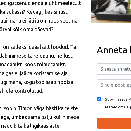
led igatsenud endale üht meeletult
 kaisukassi? Kedagi, kes sinust
gi maha ei jää ja on nõus veetma
kõrval kõik oma päevad?
 on selleks ideaalselt loodud. Ta
Anneta 
dab inimese tähelepanu, hellust,
 magamist, koos toimetamist.
aigas ei jää ta koristamise ajal
gi maha, kogu töö saab hoolsa
all üle kontrollitud.
Soovin saada Va
teateid oma e-
i sobib Timon väga hästi ka teiste
dega, umbes sama palju kui inimese
, naudib ta ka liigikaaslaste