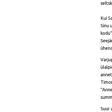
selts
Kui S
Sinu u
kodu'
Seejä
ühend
Varju
ülalp
annet
Timon
''Ann
summa
Suur a