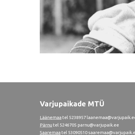
Varjupaikade MTÜ
Läänemaa
tel
5238957
laanemaa@varjupaik.e
Pärnu
tel
5246705
parnu@varjupaik.ee
Saaremaa
tel 53090510 saaremaa@varjupaik.