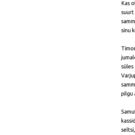
Kas o
suurt
sammu
sinu 
Timon
jumal
süles
Varjup
sammu
pilgu 
Samut
kassi
seltsi