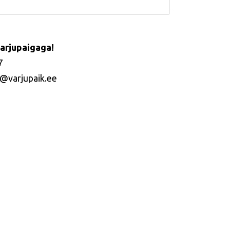
arjupaigaga!
7
@varjupaik.ee