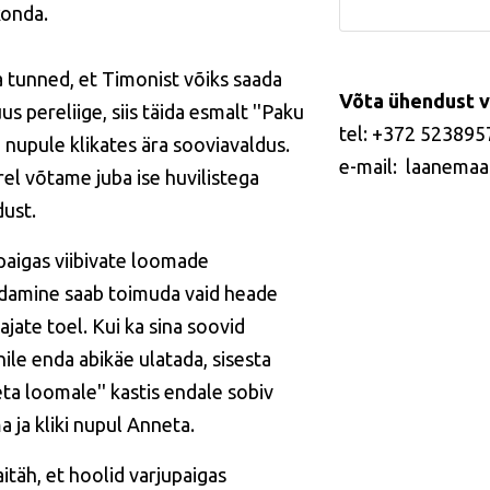
konda.
a tunned, et Timonist võiks saada
Võta ühendust v
us pereliige, siis täida esmalt ''Paku
tel: +372 523895
' nupule klikates ära sooviavaldus.
e-mail: laanemaa
rel võtame juba ise huvilistega
ust.
paigas viibivate loomade
idamine saab toimuda vaid heade
ajate toel. Kui ka sina soovid
ile enda abikäe ulatada, sisesta
eta loomale'' kastis endale sobiv
 ja kliki nupul Anneta.
itäh, et hoolid varjupaigas