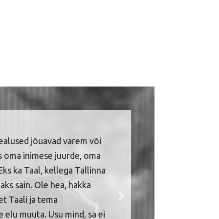
ealused jõuavad varem või
is oma inimese juurde, oma
Eks ka Taal, kellega Tallinna
aks sain. Ole hea, hakka
et Taali ja tema
Next
 elu muuta. Usu mind, sa ei