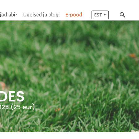
jad abi?
Uudised ja blogi
E-pood
EST