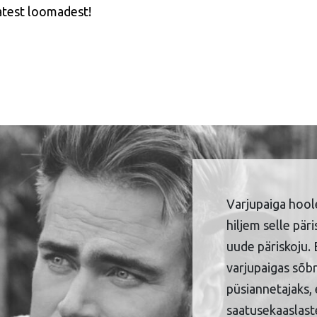
vatest loomadest!
Varjupaiga hool
hiljem selle pär
uude päriskoju. 
varjupaigas sõbr
püsiannetajaks, 
saatusekaaslaste