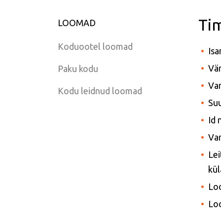
Ti
LOOMAD
Koduootel loomad
Isa
Vär
Paku kodu
Van
Kodu leidnud loomad
Suu
Id
Var
Lei
kül
Lo
Lo