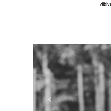
viibi
Previous