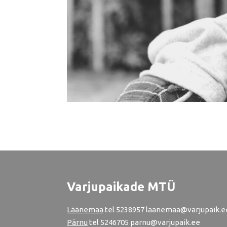
Varjupaikade MTÜ
Läänemaa
tel
5238957
laanemaa@varjupaik.e
Pärnu
tel
5246705
parnu@varjupaik.ee