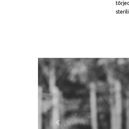
tõrjed
steril
Previous