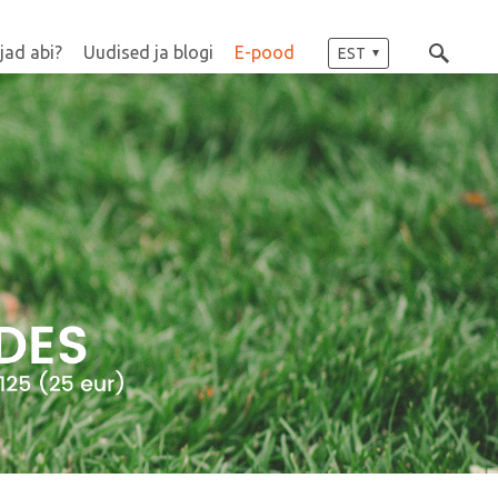
jad abi?
Uudised ja blogi
E-pood
EST