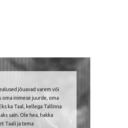
ealused jõuavad varem või
is oma inimese juurde, oma
Eks ka Taal, kellega Tallinna
aks sain. Ole hea, hakka
et Taali ja tema
Next