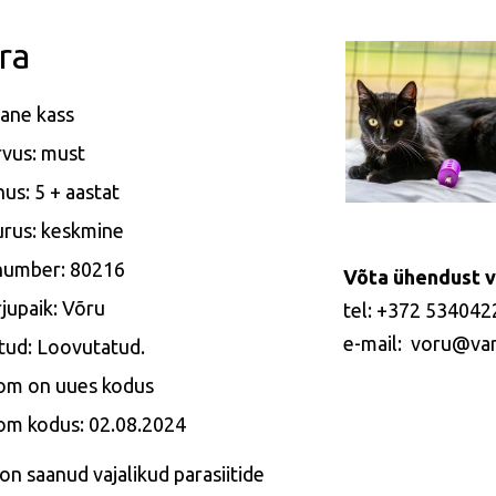
ra
ane kass
vus: must
us: 5 + aastat
rus: keskmine
 number: 80216
Võta ühendust v
jupaik: Võru
tel: +372 534042
e-mail: voru@var
tud: Loovutatud.
om on uues kodus
om kodus: 02.08.2024
 on saanud vajalikud parasiitide