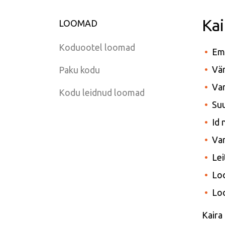
Kai
LOOMAD
Koduootel loomad
Em
Vär
Paku kodu
Van
Kodu leidnud loomad
Suu
Id
Var
Lei
Lo
Lo
Kaira