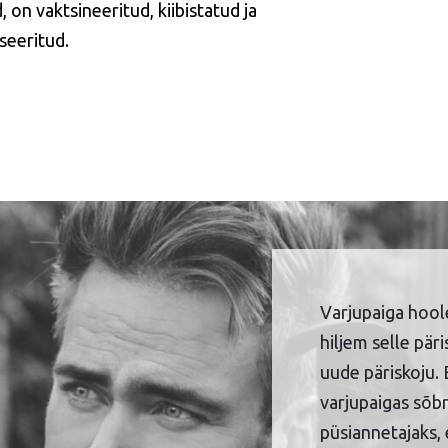
, on vaktsineeritud, kiibistatud ja
iseeritud.
Varjupaiga hool
hiljem selle pär
uude päriskoju. 
varjupaigas sõbr
püsiannetajaks, 