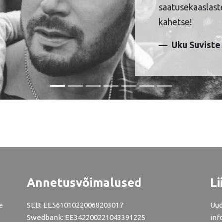
saatusekaaslaste
kahetse!
Uku Suviste
Annetusvõimalused
Li
e
SEB: EE561010220068203017
Uud
Swedbank: EE342200221043391225
inf