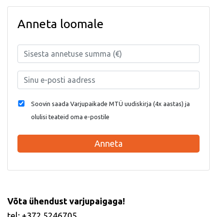
Anneta loomale
Soovin saada Varjupaikade MTÜ uudiskirja (4x aastas) ja
olulisi teateid oma e-postile
Anneta
Võta ühendust varjupaigaga!
tel: +372 5246705