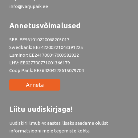
info@varjupaik.ee
Annetusvõimalused
SEB: EE561010220068203017
Swedbank: EE342200221043391225
Luminor: EE241700017003582822
LHV: EE027700771001366179
Coop Pank: EE364204278615079704
Anneta
Liitu uudiskirjaga!
Uudiskiri ilmub 4x aastas, lisaks saadame olulist
informatsiooni meie tegemiste kohta.