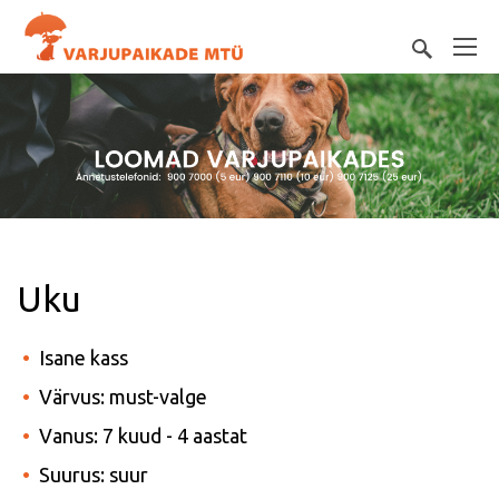
Uku
Isane kass
Värvus: must-valge
Vanus: 7 kuud - 4 aastat
Suurus: suur