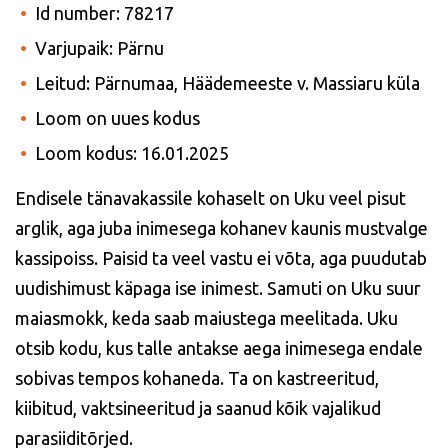
Id number: 78217
Varjupaik: Pärnu
Leitud: Pärnumaa, Häädemeeste v. Massiaru küla
Loom on uues kodus
Loom kodus: 16.01.2025
Endisele tänavakassile kohaselt on Uku veel pisut
arglik, aga juba inimesega kohanev kaunis mustvalge
kassipoiss. Paisid ta veel vastu ei võta, aga puudutab
uudishimust käpaga ise inimest. Samuti on Uku suur
maiasmokk, keda saab maiustega meelitada. Uku
otsib kodu, kus talle antakse aega inimesega endale
sobivas tempos kohaneda.
Ta on kastreeritud,
kiibitud, vaktsineeritud ja saanud kõik vajalikud
parasiiditõrjed.