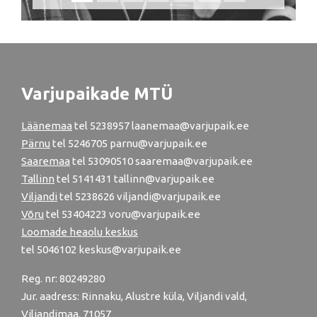
Varjupaikade MTÜ
Läänemaa
tel
5238957
laanemaa@varjupaik.ee
Pärnu
tel
5246705
parnu@varjupaik.ee
Saaremaa
tel 53090510 saaremaa@varjupaik.ee
Tallinn
tel
5141431
tallinn@varjupaik.ee
Viljandi
tel
5238626
viljandi@varjupaik.ee
Võru
tel
53404223
voru@varjupaik.ee
Loomade heaolu keskus
tel
5046102
keskus@varjupaik.ee
Reg. nr: 80249280
Jur. aadress: Rinnaku, Alustre küla, Viljandi vald,
Viljandimaa, 71057