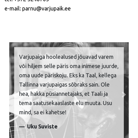
e-mail: parnu@varjupaik.ee
Varjupaiga hoolealused jõuavad varem
või hiljem selle päris oma inimese juurde,
oma uude päriskoju. Eks ka Taal, kellega
Tallinna varjupaigas sõbraks sain. Ole
hea, hakka püsiannetajaks, et Taali ja
Previous
Next
tema saatusekaaslaste elu muuta. Usu
mind, sa ei kahetse!
Uku Suviste