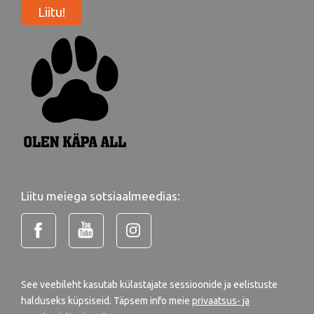
Liitu!
Liitu meiega sotsiaalmeedias:
See veebileht kasutab külastajate sessioonide ja eelistuste
halduseks küpsiseid. Täpsem info meie
privaatsus- ja