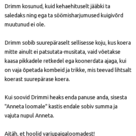
Drimm kosunud, kuid kehaehituselt jääbki ta
saledaks ning ega ta söömisharjumused kuigivõrd
muutunud ei ole.
Drimm sobib suurepäraselt sellisesse koju, kus koera
mitte ainult ei patsutata-musitata, vaid võetakse
kaasa pikkadele retkedel ega koonerdata ajaga, kui
on vaja õpetada kombeid ja trikke, mis teevad lihtsalt
koerast suurepärase koera.
Kui soovid Drimmi heaks enda panuse anda, sisesta
"Anneta loomale" kastis endale sobiv summa ja
vajuta nupul Anneta.
Aitäh, et hoolid varjupaigaloomadest!