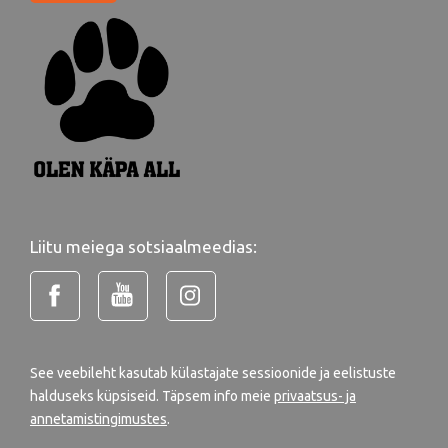
Liitu meiega sotsiaalmeedias:
See veebileht kasutab külastajate sessioonide ja eelistuste
halduseks küpsiseid. Täpsem info meie
privaatsus- ja
annetamistingimustes
.