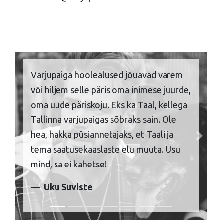
Varjupaiga hoolealused jõuavad varem
või hiljem selle päris oma inimese juurde,
oma uude päriskoju. Eks ka Taal, kellega
Tallinna varjupaigas sõbraks sain. Ole
hea, hakka püsiannetajaks, et Taali ja
Previous
Next
tema saatusekaaslaste elu muuta. Usu
mind, sa ei kahetse!
Uku Suviste