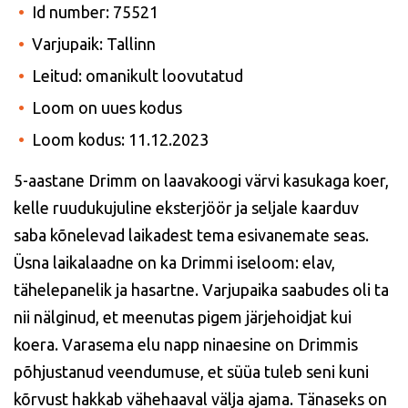
Id number: 75521
Varjupaik: Tallinn
Leitud: omanikult loovutatud
Loom on uues kodus
Loom kodus: 11.12.2023
5-aastane Drimm on laavakoogi värvi kasukaga koer,
kelle ruudukujuline eksterjöör ja seljale kaarduv
saba kõnelevad laikadest tema esivanemate seas.
Üsna laikalaadne on ka Drimmi iseloom: elav,
tähelepanelik ja hasartne. Varjupaika saabudes oli ta
nii nälginud, et meenutas pigem järjehoidjat kui
koera. Varasema elu napp ninaesine on Drimmis
põhjustanud veendumuse, et süüa tuleb seni kuni
kõrvust hakkab vähehaaval välja ajama. Tänaseks on