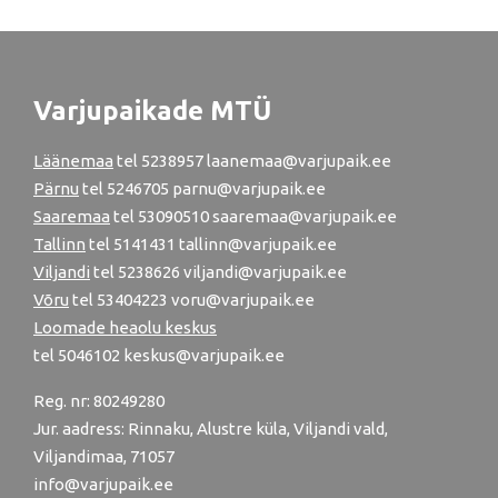
Varjupaikade MTÜ
Läänemaa
tel
5238957
laanemaa@varjupaik.ee
Pärnu
tel
5246705
parnu@varjupaik.ee
Saaremaa
tel 53090510 saaremaa@varjupaik.ee
Tallinn
tel
5141431
tallinn@varjupaik.ee
Viljandi
tel
5238626
viljandi@varjupaik.ee
Võru
tel
53404223
voru@varjupaik.ee
Loomade heaolu keskus
tel
5046102
keskus@varjupaik.ee
Reg. nr: 80249280
Jur. aadress: Rinnaku, Alustre küla, Viljandi vald,
Viljandimaa, 71057
info@varjupaik.ee