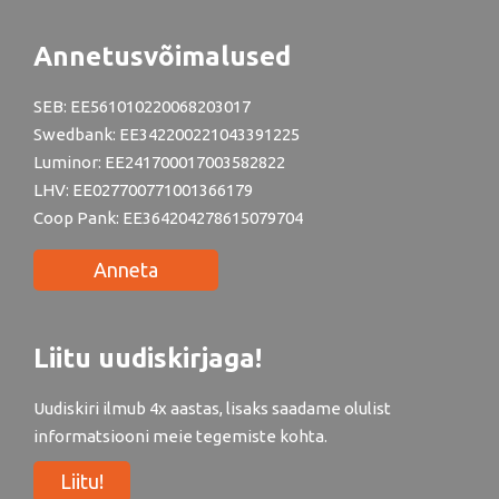
Annetusvõimalused
SEB: EE561010220068203017
Swedbank: EE342200221043391225
Luminor: EE241700017003582822
LHV: EE027700771001366179
Coop Pank: EE364204278615079704
Anneta
Liitu uudiskirjaga!
Uudiskiri ilmub 4x aastas, lisaks saadame olulist
informatsiooni meie tegemiste kohta.
Liitu!