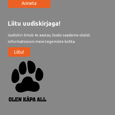
Anneta
Liitu uudiskirjaga!
Uudiskiri ilmub 4x aastas, lisaks saadame olulist
informatsiooni meie tegemiste kohta.
Liitu!