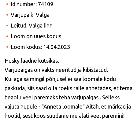
Id number: 74109
Varjupaik: Valga
Leitud: Valga linn
Loom on uues kodus
Loom kodus: 14.04.2023
Husky laadne kutsikas.
Varjupaigas on vaktsineeritud ja kibistatud.
Kui aga sa mingil põhjusel ei saa loomale kodu
pakkuda, siis saad olla toeks talle annetades, et tema
heaolu veel paremaks teha varjupaigas . Selleks
vajuta nupule - "Anneta loomale" Aitäh, et märkad ja
hoolid, sest koos suudame me alati veel paremini!