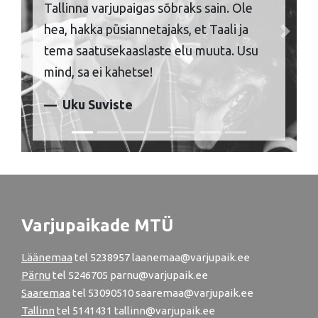
Tallinna varjupaigas sõbraks sain. Ole
hea, hakka püsiannetajaks, et Taali ja
Previous
Next
tema saatusekaaslaste elu muuta. Usu
mind, sa ei kahetse!
Uku Suviste
Varjupaikade MTÜ
Läänemaa
tel
5238957
laanemaa@varjupaik.ee
Pärnu
tel
5246705
parnu@varjupaik.ee
Saaremaa
tel 53090510 saaremaa@varjupaik.ee
Tallinn
tel
5141431
tallinn@varjupaik.ee