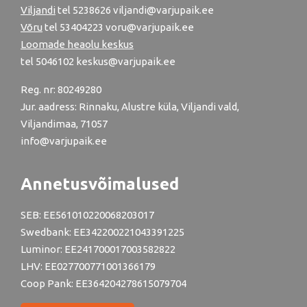
Viljandi
tel
5238626
viljandi@varjupaik.ee
Võru
tel
53404223
voru@varjupaik.ee
Loomade heaolu keskus
tel
5046102
keskus@varjupaik.ee
Reg. nr: 80249280
Jur. aadress: Rinnaku, Alustre küla, Viljandi vald,
Viljandimaa, 71057
info@varjupaik.ee
Annetusvõimalused
SEB: EE561010220068203017
Swedbank: EE342200221043391225
Luminor: EE241700017003582822
LHV: EE027700771001366179
Coop Pank: EE364204278615079704