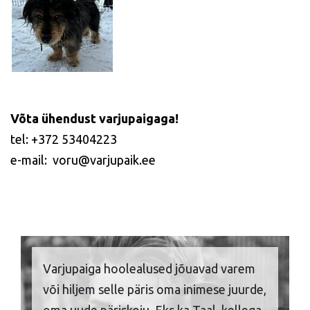
Võta ühendust varjupaigaga!
tel: +372 53404223
e-mail: voru@varjupaik.ee
Varjupaiga hoolealused jõuavad varem
või hiljem selle päris oma inimese juurde,