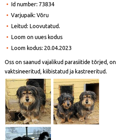
Id number: 73834
Varjupaik: Võru
Leitud: Loovutatud.
Loom on uues kodus
Loom kodus: 20.04.2023
Oss on saanud vajalikud parasiitide tõrjed, on
vaktsineeritud, kiibistatud ja kastreeritud.