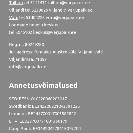
Tallinn
tel
5141431
tallinn@varjupaik.ee
Viljandi
tel
5238626
viljandi@varjupaik.ee
Võru
tel
53404223
voru@varjupaik.ee
Loomade heaolu keskus
tel
5046102
keskus@varjupaik.ee
Reg. nr: 80249280
Jur. aadress: Rinnaku, Alustre küla, Viljandi vald,
Viljandimaa, 71057
info@varjupaik.ee
Annetusvõimalused
SEB: EE561010220068203017
Swedbank: EE342200221043391225
Luminor: EE241700017003582822
LHV: EE027700771001366179
Coop Pank: EE364204278615079704