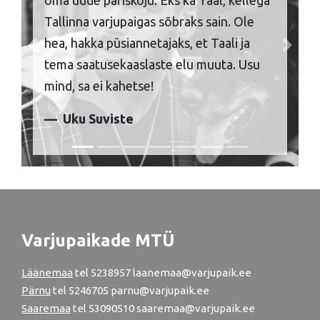
oma uude päriskoju. Eks ka Taal, kellega
Tallinna varjupaigas sõbraks sain. Ole
hea, hakka püsiannetajaks, et Taali ja
Previous
Next
tema saatusekaaslaste elu muuta. Usu
mind, sa ei kahetse!
Uku Suviste
Varjupaikade MTÜ
Läänemaa
tel
5238957
laanemaa@varjupaik.ee
Pärnu
tel
5246705
parnu@varjupaik.ee
Saaremaa
tel 53090510 saaremaa@varjupaik.ee