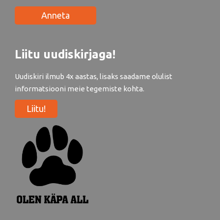
Anneta
Liitu uudiskirjaga!
Uudiskiri ilmub 4x aastas, lisaks saadame olulist
informatsiooni meie tegemiste kohta.
Liitu!