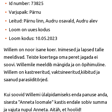
Id number: 73825
Varjupaik: Pärnu
Leitud: Pärnu linn, Audru osavald, Audru alev
Loom on uues kodus
Loom kodus: 10.05.2023
Willem on noor isane koer. Inimesed ja lapsed talle
meeldivad. Teiste koertega oma peret jagada ei
soovi. Willemile meeldib mängida ja on õpihimuline.
Willem on kastreeritud, vaktsineeritud,kiibitud ja
saanud parasiiditõrjed.
Kui soovid Willemi ülalpidamiseks enda panuse anda,
sisesta "Anneta loomale" kastis endale sobiv summa
ja vajuta nupul Anneta. Aitäh, et hoolid!