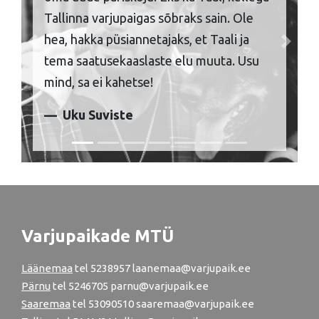
Tallinna varjupaigas sõbraks sain. Ole
hea, hakka püsiannetajaks, et Taali ja
Previous
Next
tema saatusekaaslaste elu muuta. Usu
mind, sa ei kahetse!
Uku Suviste
Varjupaikade MTÜ
Läänemaa
tel
5238957
laanemaa@varjupaik.ee
Pärnu
tel
5246705
parnu@varjupaik.ee
Saaremaa
tel 53090510 saaremaa@varjupaik.ee