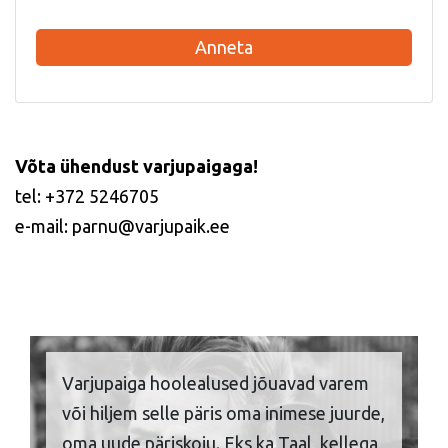
Anneta
Võta ühendust varjupaigaga!
tel: +372 5246705
e-mail: parnu@varjupaik.ee
Varjupaiga hoolealused jõuavad varem
või hiljem selle päris oma inimese juurde,
oma uude päriskoju. Eks ka Taal, kellega