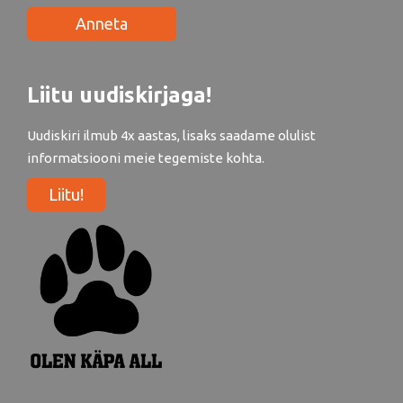
Anneta
Liitu uudiskirjaga!
Uudiskiri ilmub 4x aastas, lisaks saadame olulist
informatsiooni meie tegemiste kohta.
Liitu!