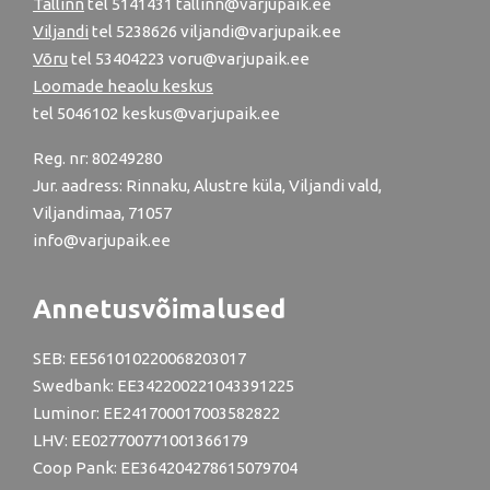
Tallinn
tel
5141431
tallinn@varjupaik.ee
Viljandi
tel
5238626
viljandi@varjupaik.ee
Võru
tel
53404223
voru@varjupaik.ee
Loomade heaolu keskus
tel
5046102
keskus@varjupaik.ee
Reg. nr: 80249280
Jur. aadress: Rinnaku, Alustre küla, Viljandi vald,
Viljandimaa, 71057
info@varjupaik.ee
Annetusvõimalused
SEB: EE561010220068203017
Swedbank: EE342200221043391225
Luminor: EE241700017003582822
LHV: EE027700771001366179
Coop Pank: EE364204278615079704