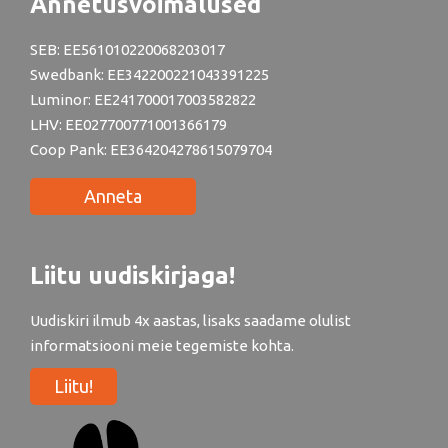
Annetusvõimalused
SEB: EE561010220068203017
Swedbank: EE342200221043391225
Luminor: EE241700017003582822
LHV: EE027700771001366179
Coop Pank: EE364204278615079704
Anneta
Liitu uudiskirjaga!
Uudiskiri ilmub 4x aastas, lisaks saadame olulist
informatsiooni meie tegemiste kohta.
Liitu!