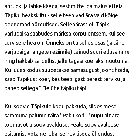
antudki ja lahke käega, sest mitte iga maius ei leia
Täpiku heakskiitu - selle teenivad ära vaid kõige
peenemad hõrgutised. Sellepärast oli Täpik
varjupaika saabudes märksa korpulentsem, kui see
tervisele hea on. Õnneks on ta selles osas (ja tänu
varjupaiga rangele režiimile) teinud suuri edusamme
ning hakkab sardellist jälle tagasi koeraks muutuma.
Kui uues kodus suudetakse samasugust joont hoida,
saab Täpikust koer, kes teeb igast perest terviku ja
paneb sellega "I"le ühe täpiku täpi.
Kui soovid Täpikule kodu pakkuda, siis esimese
sammuna palume täita ''Paku kodu'' nupu alt ära
loomavõtja sooviavalduse. Peale sooviavalduse
esitamist võtame juba ise huvilisega ühendust.