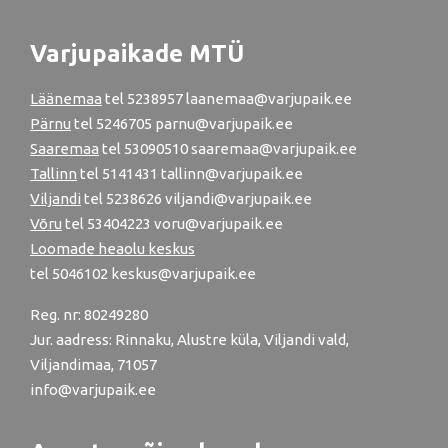
Varjupaikade MTÜ
Läänemaa
tel
5238957
laanemaa@varjupaik.ee
Pärnu
tel
5246705
parnu@varjupaik.ee
Saaremaa
tel 53090510 saaremaa@varjupaik.ee
Tallinn
tel
5141431
tallinn@varjupaik.ee
Viljandi
tel
5238626
viljandi@varjupaik.ee
Võru
tel
53404223
voru@varjupaik.ee
Loomade heaolu keskus
tel
5046102
keskus@varjupaik.ee
Reg. nr: 80249280
Jur. aadress: Rinnaku, Alustre küla, Viljandi vald,
Viljandimaa, 71057
info@varjupaik.ee