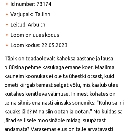
Id number: 73174
Varjupaik: Tallinn
Leitud: Arbu tn
Loom on uues kodus
Loom kodus: 22.05.2023
Täpik on teadaolevalt kaheksa aastane ja lausa
plüüsina pehme kasukaga emane koer. Maailma
kauneim koonukas ei ole ta ühestki otsast, kuid
ometi kiirgab temast selget võlu, mis kaalub üles
kuitahes kenitleva välimuse. Inimest kohates on
tema silmis enamasti ainsaks sõnumiks: "Kuhu sa nii
kauaks jäid? Mina siin ootan ja ootan." No kuidas sa
jätad sellisele moosinäole midagi suupärast
andamata? Varasemas elus on talle arvatavasti