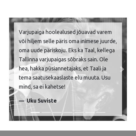
Varjupaiga hoolealused jõuavad varem
või hiljem selle päris oma inimese juurde,
oma uude päriskoju. Eks ka Taal, kellega
Tallinna varjupaigas sõbraks sain. Ole
hea, hakka püsiannetajaks, et Taali ja
Previous
Next
tema saatusekaaslaste elu muuta. Usu
mind, sa ei kahetse!
Uku Suviste