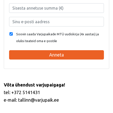
Soovin saada Varjupaikade MTÜ uudiskirja (4x aastas) ja
olulisi teateid oma e-postile
Anneta
Võta ühendust varjupaigaga!
tel: +372 5141431
e-mail: tallinn@varjupaik.ee