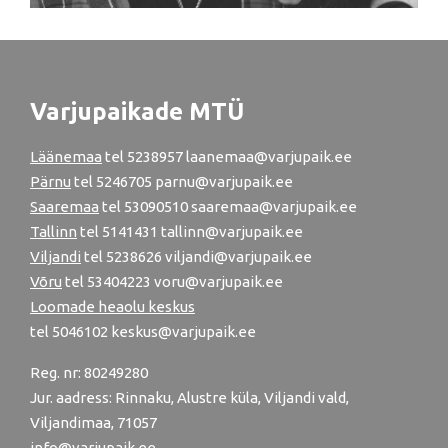
Varjupaikade MTÜ
Läänemaa
tel
5238957
laanemaa@varjupaik.ee
Pärnu
tel
5246705
parnu@varjupaik.ee
Saaremaa
tel 53090510 saaremaa@varjupaik.ee
Tallinn
tel
5141431
tallinn@varjupaik.ee
Viljandi
tel
5238626
viljandi@varjupaik.ee
Võru
tel
53404223
voru@varjupaik.ee
Loomade heaolu keskus
tel
5046102
keskus@varjupaik.ee
Reg. nr: 80249280
Jur. aadress: Rinnaku, Alustre küla, Viljandi vald,
Viljandimaa, 71057
info@varjupaik.ee