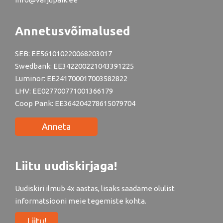
Annetusvõimalused
SEB: EE561010220068203017
Swedbank: EE342200221043391225
Luminor: EE241700017003582822
LHV: EE027700771001366179
Coop Pank: EE364204278615079704
Anneta
Liitu uudiskirjaga!
Uudiskiri ilmub 4x aastas, lisaks saadame olulist
informatsiooni meie tegemiste kohta.
Liitu!