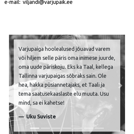
e-mail: viljandi@varjupaik.ee
Varjupaiga hoolealused jõuavad varem
või hiljem selle päris oma inimese juurde,
oma uude päriskoju. Eks ka Taal, kellega
Tallinna varjupaigas sõbraks sain. Ole
hea, hakka püsiannetajaks, et Taali ja
Previous
Next
tema saatusekaaslaste elu muuta. Usu
mind, sa ei kahetse!
Uku Suviste