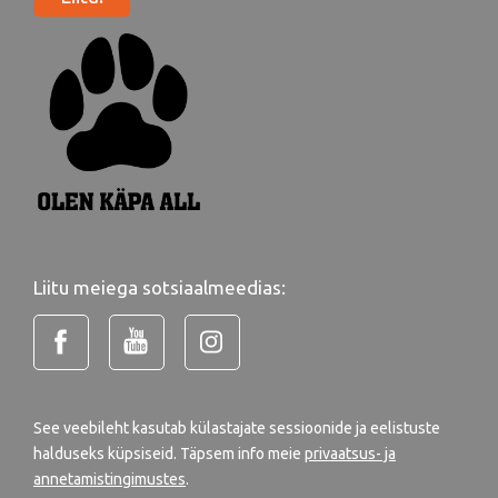
Liitu meiega sotsiaalmeedias:
See veebileht kasutab külastajate sessioonide ja eelistuste
halduseks küpsiseid. Täpsem info meie
privaatsus- ja
annetamistingimustes
.