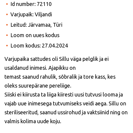
Id number: 72110
Varjupaik: Viljandi
Leitud: Järvamaa, Türi
Loom on uues kodus
Loom kodus: 27.04.2024
Varjupaika sattudes oli Sillu väga pelglik ja ei
usaldanud inimesi. Ajapikku on
temast saanud rahulik, sõbralik ja tore kass, kes
oleks suurepärane pereliige.
Siiski ei kiirusta ta liiga kiiresti uusi tutvusi looma ja
vajab uue inimesega tutvumiseks veidi aega. Sillu on
steriliseeritud, saanud ussirohud ja vaktsiinid ning on
valmis kolima uude koju.