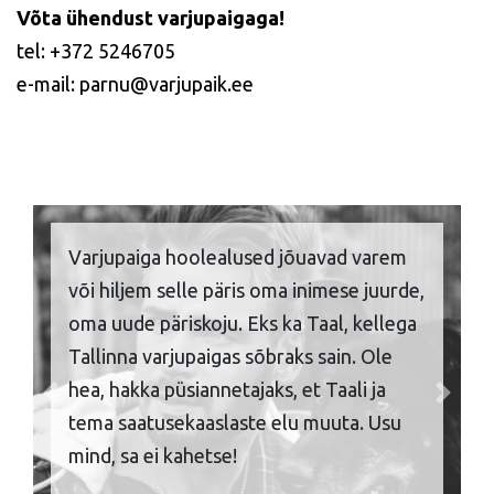
Võta ühendust varjupaigaga!
tel: +372 5246705
e-mail: parnu@varjupaik.ee
Varjupaiga hoolealused jõuavad varem
või hiljem selle päris oma inimese juurde,
oma uude päriskoju. Eks ka Taal, kellega
Tallinna varjupaigas sõbraks sain. Ole
hea, hakka püsiannetajaks, et Taali ja
Previous
Next
tema saatusekaaslaste elu muuta. Usu
mind, sa ei kahetse!