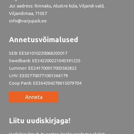
Jur. aadress: Rinnaku, Alustre küla, Viljandi vald,
Viljandimaa, 71057
info@varjupaik.ee
Annetusvõimalused
SEB: EE561010220068203017
Swedbank: EE342200221043391225
Luminor: EE241700017003582822
LHV: EE027700771001366179
Coop Pank: EE364204278615079704
Anneta
Liitu uudiskirjaga!