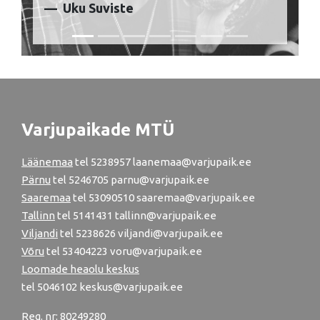
Uku Suviste
Varjupaikade MTÜ
Läänemaa
tel
5238957
laanemaa@varjupaik.ee
Pärnu
tel
5246705
parnu@varjupaik.ee
Saaremaa
tel 53090510 saaremaa@varjupaik.ee
Tallinn
tel
5141431
tallinn@varjupaik.ee
Viljandi
tel
5238626
viljandi@varjupaik.ee
Võru
tel
53404223
voru@varjupaik.ee
Loomade heaolu keskus
tel
5046102
keskus@varjupaik.ee
Reg. nr: 80249280