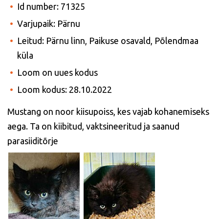
Id number: 71325
Varjupaik: Pärnu
Leitud: Pärnu linn, Paikuse osavald, Põlendmaa
küla
Loom on uues kodus
Loom kodus: 28.10.2022
Mustang on noor kiisupoiss, kes vajab kohanemiseks
aega. Ta on kiibitud, vaktsineeritud ja saanud
parasiiditõrje