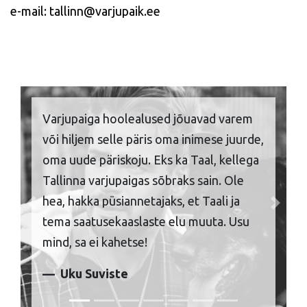
e-mail: tallinn@varjupaik.ee
Varjupaiga hoolealused jõuavad varem
või hiljem selle päris oma inimese juurde,
oma uude päriskoju. Eks ka Taal, kellega
Tallinna varjupaigas sõbraks sain. Ole
hea, hakka püsiannetajaks, et Taali ja
Previous
Next
tema saatusekaaslaste elu muuta. Usu
mind, sa ei kahetse!
Uku Suviste