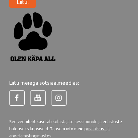
Liitu!
Liitu meiega sotsiaalmeedias:
See veebileht kasutab külastajate sessioonide ja eelistuste
halduseks küpsiseid. Täpsem info meie
privaatsus- ja
annetamistingimustes
.