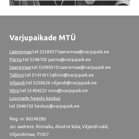
Varjupaikade MTÜ
Läänemaa
tel
5238957
laanemaa@varjupaik.ee
Pärnu
tel
5246705
parnu@varjupaik.ee
Saaremaa
tel 53090510 saaremaa@varjupaik.ee
Tallinn
tel
5141431
tallinn@varjupaik.ee
Viljandi
tel
5238626
viljandi@varjupaik.ee
Võru
tel
53404223
voru@varjupaik.ee
Loomade heaolu keskus
tel
5046102
keskus@varjupaik.ee
Reg. nr: 80249280
Jur. aadress: Rinnaku, Alustre küla, Viljandi vald,
Viljandimaa, 71057