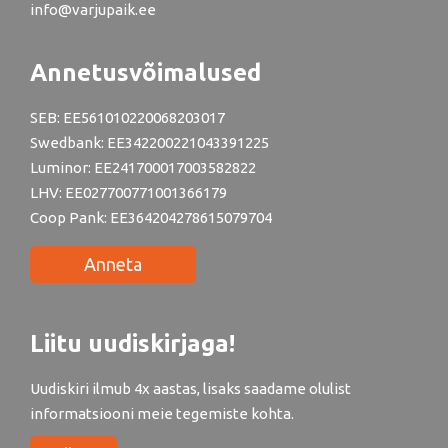
info@varjupaik.ee
Annetusvõimalused
SEB: EE561010220068203017
Swedbank: EE342200221043391225
Luminor: EE241700017003582822
LHV: EE027700771001366179
Coop Pank: EE364204278615079704
Anneta
Liitu uudiskirjaga!
Uudiskiri ilmub 4x aastas, lisaks saadame olulist
informatsiooni meie tegemiste kohta.