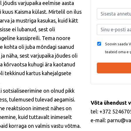
l jõudis varjupaika eelmise aasta
 kuus Kaisma külast. Mirtelil on ilus
arva ja mustriga kasukas, kuid kätt
sisse ei lubanud, sest oli
ingeline kassipreili. Tema noore
Soovin saada Va
e kohta oli juba mõndagi saanud
teateid oma e-
ja näha, sest varjupaika jõudes oli
a kõrvaotsa kuhugi ära kaotanud
oli tekkinud kartus kahejalgsete
.
li sotsialiseerimine on olnud pikk
ess, tulemused tulevad aegamisi.
Võta ühendust v
e reaktsioon inimest nähes on
tel: +372 524670
emine, kuid tuttavalt inimeselt
e-mail: parnu@va
paid korraga on valmis vastu võtma.