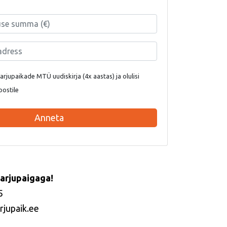
rjupaikade MTÜ uudiskirja (4x aastas) ja olulisi
postile
Anneta
arjupaigaga!
5
rjupaik.ee