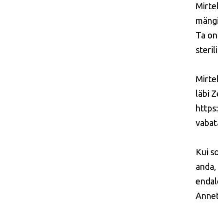
Mirte
mängi
Ta on 
steril
Mirte
läbi Z
https
vabat
Kui s
anda,
endal
Annet