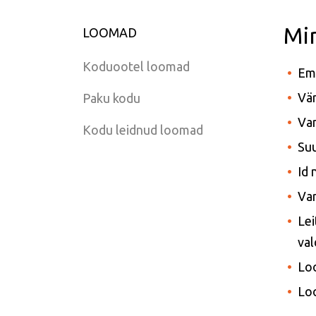
Mir
LOOMAD
Koduootel loomad
Em
Vär
Paku kodu
Van
Kodu leidnud loomad
Suu
Id
Var
Le
val
Lo
Lo