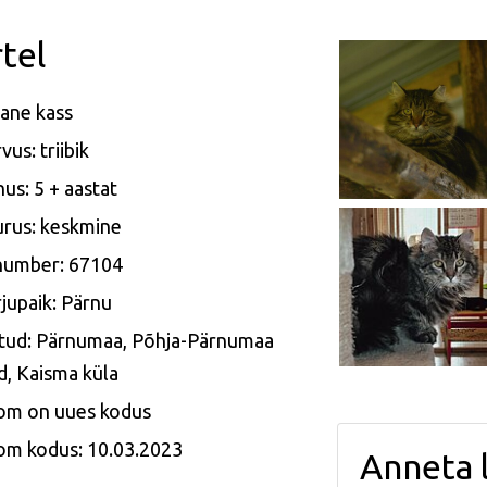
tel
ane kass
vus: triibik
us: 5 + aastat
rus: keskmine
 number: 67104
jupaik: Pärnu
itud: Pärnumaa, Põhja-Pärnumaa
d, Kaisma küla
om on uues kodus
om kodus: 10.03.2023
Anneta 