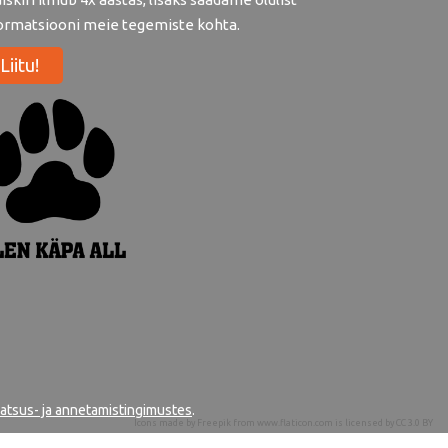
ormatsiooni meie tegemiste kohta.
Liitu!
aatsus- ja annetamistingimustes
.
Icons made by
Freepik
from
www.flaticon.com
is licensed by
CC 3.0 BY