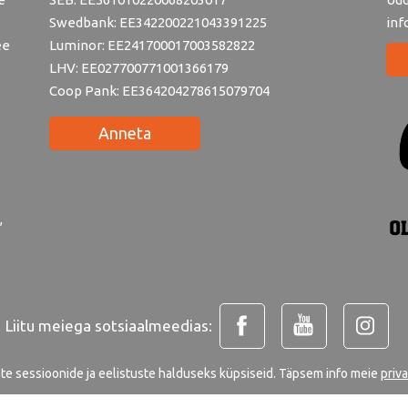
Swedbank: EE342200221043391225
inf
ee
Luminor: EE241700017003582822
LHV: EE027700771001366179
Coop Pank: EE364204278615079704
Anneta
,
Liitu meiega sotsiaalmeedias:
ate sessioonide ja eelistuste halduseks küpsiseid. Täpsem info meie
priv