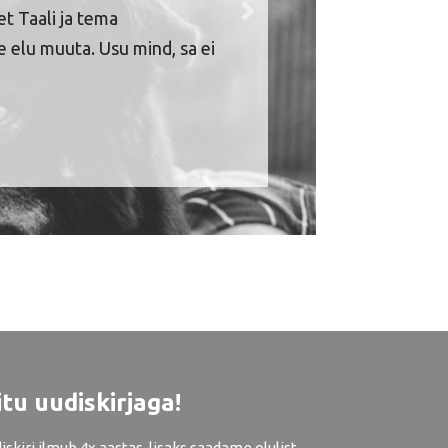
et Taali ja tema
Next
 elu muuta. Usu mind, sa ei
itu uudiskirjaga!
iskiri ilmub 4x aastas, lisaks saadame olulist