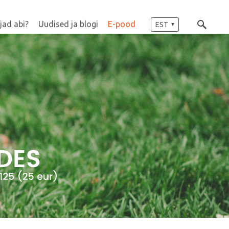
jad abi?
Uudised ja blogi
E-pood
EST