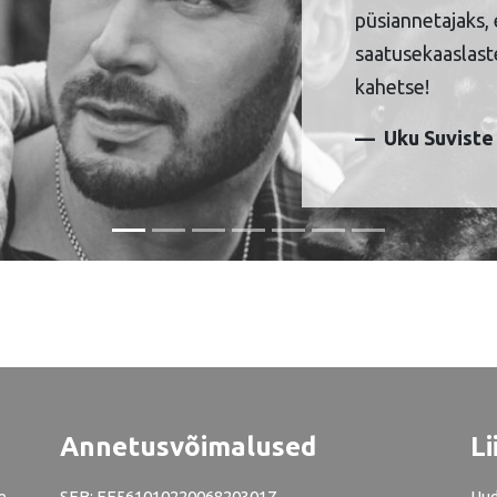
püsiannetajaks, 
saatusekaaslaste
kahetse!
Uku Suviste
Annetusvõimalused
Li
e
SEB: EE561010220068203017
Uud