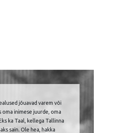
ealused jõuavad varem või
is oma inimese juurde, oma
Eks ka Taal, kellega Tallinna
aks sain. Ole hea, hakka