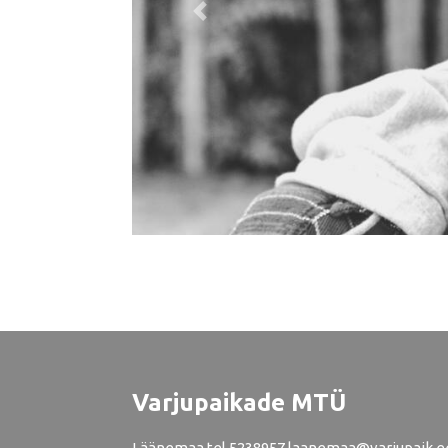
Previous
Varjupaikade MTÜ
Läänemaa
tel
5238957
laanemaa@varjupaik.e