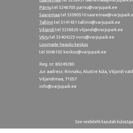
Pärnu
tel
5246705
parnu@varjupaik.ee
Saaremaa
tel 53090510 saaremaa@varjupaik.
Tallinn
tel
5141431
tallinn@varjupaik.ee
Viljandi
tel
5238626
viljandi@varjupaik.ee
Võru
tel
53404223
voru@varjupaik.ee
Loomade heaolu keskus
tel
5046102
keskus@varjupaik.ee
Reg. nr: 80249280
Jur. aadress: Rinnaku, Alustre küla, Viljandi vald
Viljandimaa, 71057
info@varjupaik.ee
See veebileht kasutab külastaj