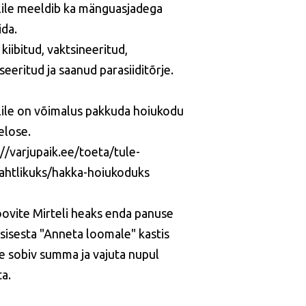
lile meeldib ka mänguasjadega
da.
kiibitud, vaktsineeritud,
iseeritud ja saanud parasiiditõrje.
lile on võimalus pakkuda hoiukodu
elose.
://varjupaik.ee/toeta/tule-
ahtlikuks/hakka-hoiukoduks
oovite Mirteli heaks enda panuse
 sisesta "Anneta loomale" kastis
e sobiv summa ja vajuta nupul
a.