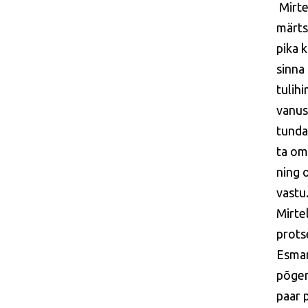
Mirte
märtsi
pika k
sinna 
tulih
vanus
tunda 
ta om
ning 
vastu
Mirte
prots
Esman
põgen
paar 