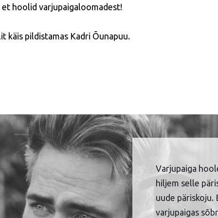
, et hoolid varjupaigaloomadest!
lit käis pildistamas Kadri Õunapuu.
Varjupaiga hool
hiljem selle pär
uude päriskoju. 
varjupaigas sõbr