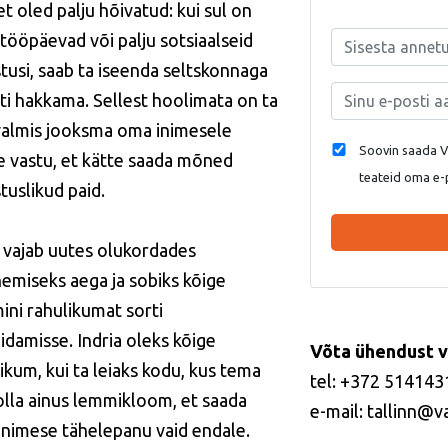
 et oled palju hõivatud: kui sul on
 tööpäevad või palju sotsiaalseid
tusi, saab ta iseenda seltskonnaga
ti hakkama. Sellest hoolimata on ta
 valmis jooksma oma inimesele
Soovin saada Va
e vastu, et kätte saada mõned
teateid oma e-
tuslikud paid.
a vajab uutes olukordades
emiseks aega ja sobiks kõige
ini rahulikumat sorti
idamisse. Indria oleks kõige
Võta ühendust v
ikum, kui ta leiaks kodu, kus tema
tel: +372 514143
olla ainus lemmikloom, et saada
e-mail: tallinn@v
inimese tähelepanu vaid endale.