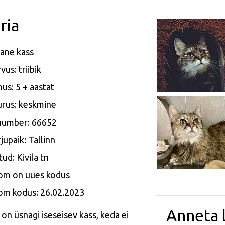
ria
ane kass
vus: triibik
us: 5 + aastat
rus: keskmine
 number: 66652
jupaik: Tallinn
tud: Kivila tn
om on uues kodus
om kodus: 26.02.2023
Anneta 
 on üsnagi iseseisev kass, keda ei