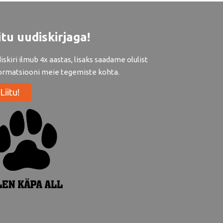
itu uudiskirjaga!
iskiri ilmub 4x aastas, lisaks saadame olulist
ormatsiooni meie tegemiste kohta.
Liitu!