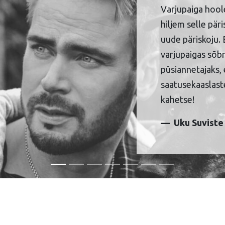
Varjupaiga hool
hiljem selle pär
uude päriskoju. 
varjupaigas sõbr
püsiannetajaks, 
saatusekaaslaste
kahetse!
Uku Suviste