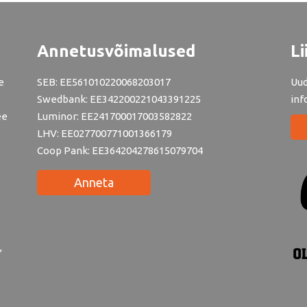
Annetusvõimalused
Li
e
SEB: EE561010220068203017
Uud
Swedbank: EE342200221043391225
inf
ee
Luminor: EE241700017003582822
LHV: EE027700771001366179
Coop Pank: EE364204278615079704
Anneta
,