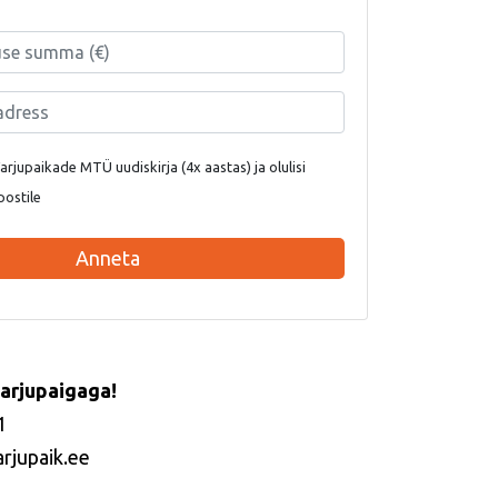
rjupaikade MTÜ uudiskirja (4x aastas) ja olulisi
postile
Anneta
arjupaigaga!
1
arjupaik.ee