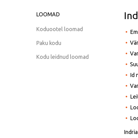
Ind
LOOMAD
Koduootel loomad
Em
Vär
Paku kodu
Van
Kodu leidnud loomad
Suu
Id
Var
Lei
Lo
Lo
Indria