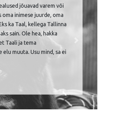
ealused jõuavad varem või
is oma inimese juurde, oma
Eks ka Taal, kellega Tallinna
aks sain. Ole hea, hakka
et Taali ja tema
Next
 elu muuta. Usu mind, sa ei