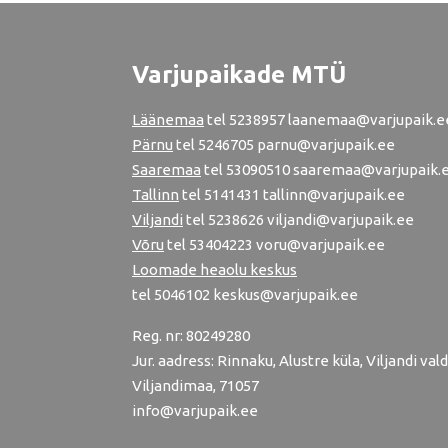
Varjupaikade MTÜ
Läänemaa
tel
5238957
laanemaa@varjupaik.e
Pärnu
tel
5246705
parnu@varjupaik.ee
Saaremaa
tel 53090510 saaremaa@varjupaik.
Tallinn
tel
5141431
tallinn@varjupaik.ee
Viljandi
tel
5238626
viljandi@varjupaik.ee
Võru
tel
53404223
voru@varjupaik.ee
Loomade heaolu keskus
tel
5046102
keskus@varjupaik.ee
Reg. nr: 80249280
Jur. aadress: Rinnaku, Alustre küla, Viljandi vald
Viljandimaa, 71057
info@varjupaik.ee