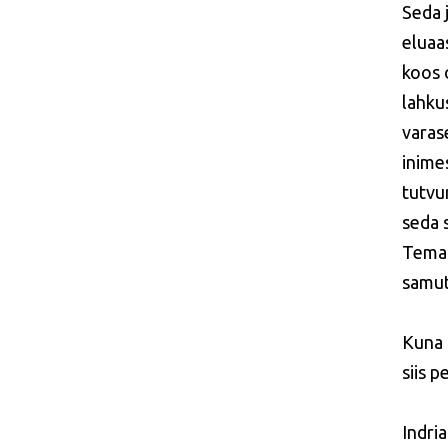
Seda 
eluaas
koos 
lahkus
varas
inime
tutvu
seda 
Temas
samuti
Kuna I
siis 
Indria