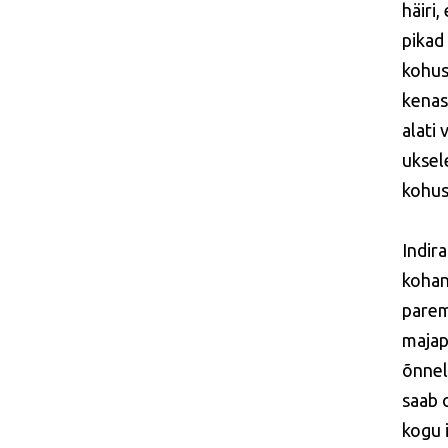
häiri,
pikad
kohus
kenas
alati
uksel
kohus
Indir
kohan
parem
majap
õnnel
saab 
kogu 