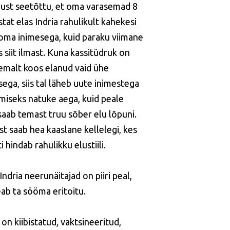
just seetõttu, et oma varasemad 8
tat elas Indria rahulikult kahekesi
oma inimesega, kuid paraku viimane
 siit ilmast. Kuna kassitüdruk on
emalt koos elanud vaid ühe
sega, siis tal läheb uute inimestega
miseks natuke aega, kuid peale
saab temast truu sõber elu lõpuni.
t saab hea kaaslane kellelegi, kes
 hindab rahulikku elustiili.
ndria neerunäitajad on piiri peal,
peab ta sööma eritoitu.
 on kiibistatud, vaktsineeritud,