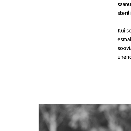
saanud
steril
Kui s
esmal
soovi
ühend