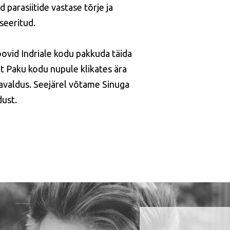
 parasiitide vastase tõrje ja
iseeritud.
oovid Indriale kodu pakkuda täida
t Paku kodu nupule klikates ära
avaldus. Seejärel võtame Sinuga
ust.