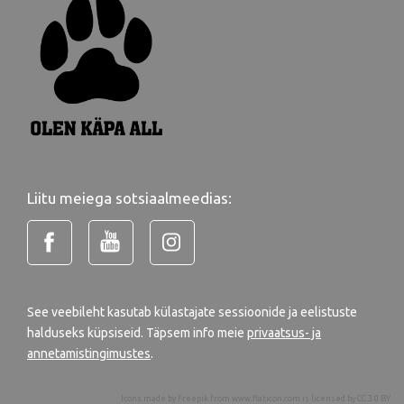
Liitu meiega sotsiaalmeedias:
See veebileht kasutab külastajate sessioonide ja eelistuste
halduseks küpsiseid. Täpsem info meie
privaatsus- ja
annetamistingimustes
.
Icons made by
Freepik
from
www.flaticon.com
is licensed by
CC 3.0 BY