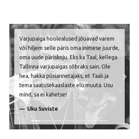
Varjupaiga hoolealused jõuavad varem
või hiljem selle päris oma inimese juurde,
oma uude päriskoju. Eks ka Taal, kellega
Tallinna varjupaigas sõbraks sain. Ole
hea, hakka püsiannetajaks, et Taali ja
Previous
Next
tema saatusekaaslaste elu muuta. Usu
mind, sa ei kahetse!
Uku Suviste