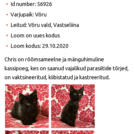
Id number: 56926
Varjupaik: Võru
Leitud: Võru vald, Vastseliina
Loom on uues kodus
Loom kodus: 29.10.2020
Chris on rõõmsameelne ja mänguhimuline
kassipoeg, kes on saanud vajalikud parasiitide tõrjed,
on vaktsineeritud, kiibistatud ja kastreeritud.