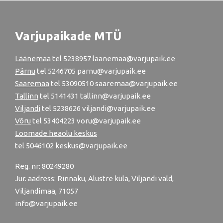
Varjupaikade MTÜ
Läänemaa
tel
5238957
laanemaa@varjupaik.ee
Pärnu
tel
5246705
parnu@varjupaik.ee
Saaremaa
tel 53090510 saaremaa@varjupaik.ee
Tallinn
tel
5141431
tallinn@varjupaik.ee
Viljandi
tel
5238626
viljandi@varjupaik.ee
Võru
tel
53404223
voru@varjupaik.ee
Loomade heaolu keskus
tel
5046102
keskus@varjupaik.ee
Reg. nr: 80249280
Jur. aadress: Rinnaku, Alustre küla, Viljandi vald,
Viljandimaa, 71057
info@varjupaik.ee