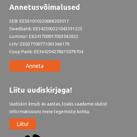
Annetusvõimalused
SEB: EE561010220068203017
Swedbank: EE342200221043391225
Luminor: EE241700017003582822
LHV: EE027700771001366179
Coop Pank: EE364204278615079704
Anneta
Liitu uudiskirjaga!
Uudiskiri ilmub 4x aastas, lisaks saadame olulist
informatsiooni meie tegemiste kohta.
Liitu!