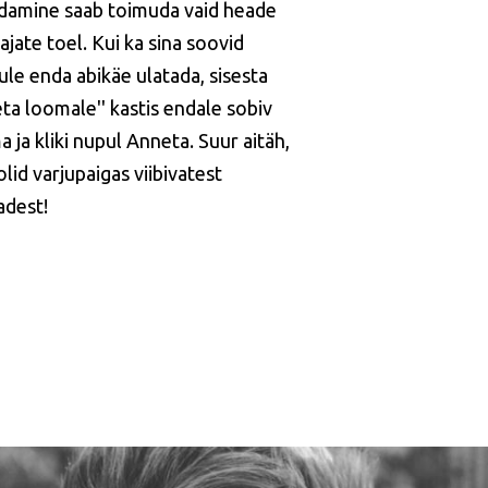
idamine saab toimuda vaid heade
ajate toel. Kui ka sina soovid
kule enda abikäe ulatada, sisesta
eta loomale'' kastis endale sobiv
 ja kliki nupul Anneta. Suur aitäh,
lid varjupaigas viibivatest
dest!