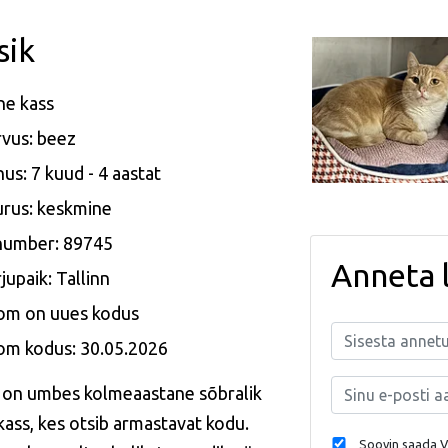
sik
ne kass
vus: beez
us: 7 kuud - 4 aastat
rus: keskmine
 number: 89745
Anneta 
jupaik: Tallinn
om on uues kodus
om kodus: 30.05.2026
k on umbes kolmeaastane sõbralik
kass, kes otsib armastavat kodu.
Soovin saada Va