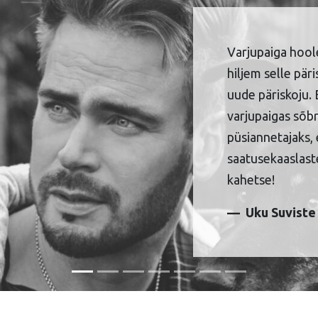
Varjupaiga hool
hiljem selle pär
uude päriskoju. 
varjupaigas sõbr
püsiannetajaks, 
saatusekaaslaste
kahetse!
Uku Suviste