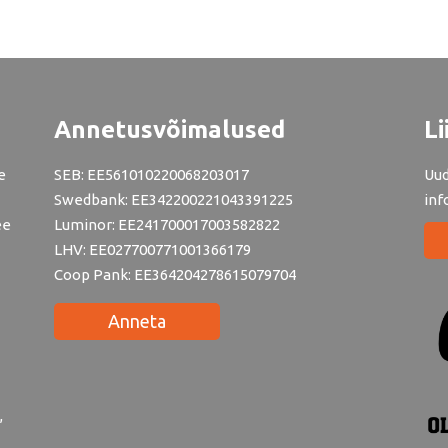
Annetusvõimalused
Li
e
SEB: EE561010220068203017
Uud
Swedbank: EE342200221043391225
inf
ee
Luminor: EE241700017003582822
LHV: EE027700771001366179
Coop Pank: EE364204278615079704
Anneta
,