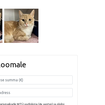
loomale
rjupaikade MTÜ uudiskirja (4x aastas) ja olulisi