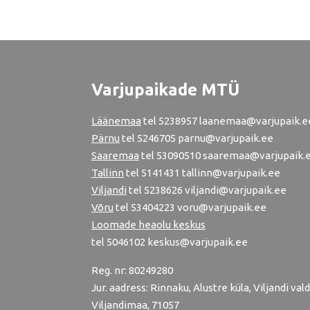
Varjupaikade MTÜ
Läänemaa
tel
5238957
laanemaa@varjupaik.e
Pärnu
tel
5246705
parnu@varjupaik.ee
Saaremaa
tel 53090510 saaremaa@varjupaik.
Tallinn
tel
5141431
tallinn@varjupaik.ee
Viljandi
tel
5238626
viljandi@varjupaik.ee
Võru
tel
53404223
voru@varjupaik.ee
Loomade heaolu keskus
tel
5046102
keskus@varjupaik.ee
Reg. nr: 80249280
Jur. aadress: Rinnaku, Alustre küla, Viljandi vald
Viljandimaa, 71057