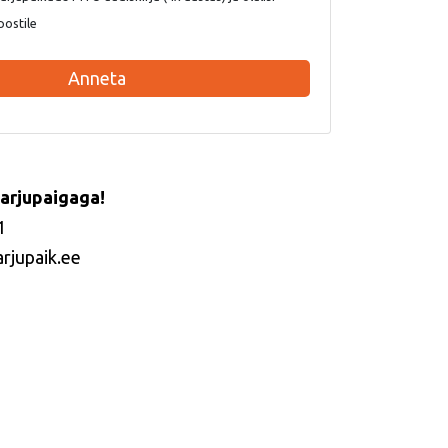
postile
Anneta
arjupaigaga!
1
arjupaik.ee