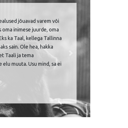
ealused jõuavad varem või
is oma inimese juurde, oma
Eks ka Taal, kellega Tallinna
aks sain. Ole hea, hakka
et Taali ja tema
Next
 elu muuta. Usu mind, sa ei