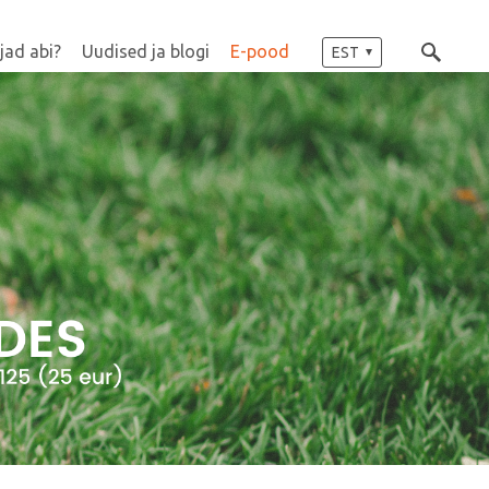
jad abi?
Uudised ja blogi
E-pood
EST