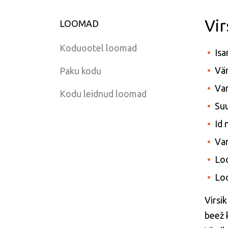
Vir
LOOMAD
Koduootel loomad
Isa
Vär
Paku kodu
Van
Kodu leidnud loomad
Suu
Id
Var
Lo
Lo
Virsi
beež 