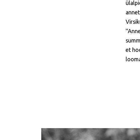
ülalp
annet
Virsi
''Ann
summa
et hoo
looma