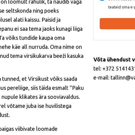
k on loomult rahulik, ta naudib väga
teateid oma e-
se seltskonda ning poeks
usel alati kaissu. Paisid ja
epanu ei saa tema jaoks kunagi liiga
.Ta võiks tundide kaupa oma
ehe käe all nurruda. Oma nime on
anud tema virsikukarva beeži kasuka
Võta ühendust v
tel: +372 514143
e-mail: tallinn@v
a tunned, et Virsikust võiks saada
us pereliige, siis täida esmalt ''Paku
' nupule klikates ära sooviavaldus.
rel võtame juba ise huvilistega
ust.
paigas viibivate loomade