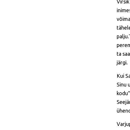
Virsi
inime
võimal
tähel
palju
perem
ta sa
järgi.
Kui S
Sinu u
kodu'
Seejä
ühend
Varju