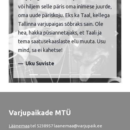
või hiljem selle päris oma inimese juurde,
oma uude päriskoju. Eks ka Taal, kellega
Tallinna varjupaigas sõbraks sain. Ole
hea, hakka püsiannetajaks, et Taali ja
Previous
Next
tema saatusekaaslaste elu muuta. Usu
mind, sa ei kahetse!
Uku Suviste
Varjupaikade MTÜ
Läänemaa
tel
5238957
laanemaa@varjupaik.ee