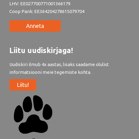
LHV: EE027700771001366179
Coop Pank: EE364204278615079704
Anneta
Liitu uudiskirjaga!
Uudiskiri ilmub 4x aastas, lisaks saadame olulist
informatsiooni meie tegemiste kohta.
Liitu!