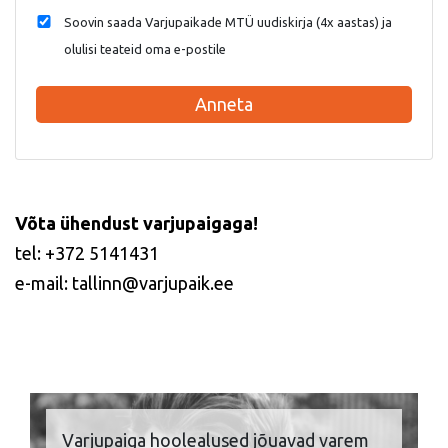
Soovin saada Varjupaikade MTÜ uudiskirja (4x aastas) ja
olulisi teateid oma e-postile
Anneta
Võta ühendust varjupaigaga!
tel: +372 5141431
e-mail: tallinn@varjupaik.ee
Varjupaiga hoolealused jõuavad varem