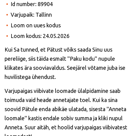
Id number: 89904
Varjupaik: Tallinn
Loom on uues kodus
Loom kodus: 24.05.2026
Kui Sa tunned, et Pätust võiks saada Sinu uus
pereliige, siis täida esmalt ''Paku kodu'' nupule
klikates ära sooviavaldus. Seejärel võtame juba ise
huvilistega ühendust.
Varjupaigas viibivate loomade ülalpidamine saab
toimuda vaid heade annetajate toel. Kui ka sina
soovid Pätule enda abikäe ulatada, sisesta ''Anneta
loomale'' kastis endale sobiv summa ja kliki nupul
Anneta. Suur aitäh, et hoolid varjupaigas viibivatest