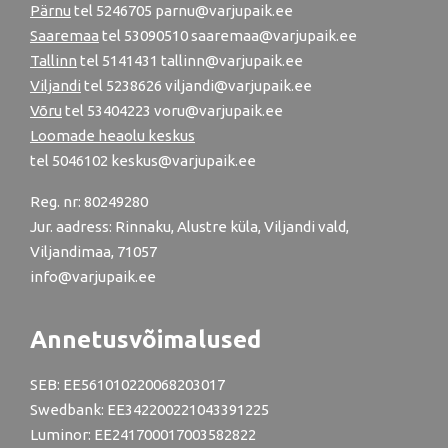
Pärnu
tel
5246705
parnu@varjupaik.ee
Saaremaa
tel 53090510 saaremaa@varjupaik.ee
Tallinn
tel
5141431
tallinn@varjupaik.ee
Viljandi
tel
5238626
viljandi@varjupaik.ee
Võru
tel
53404223
voru@varjupaik.ee
Loomade heaolu keskus
tel
5046102
keskus@varjupaik.ee
Reg. nr: 80249280
Jur. aadress: Rinnaku, Alustre küla, Viljandi vald,
Viljandimaa, 71057
info@varjupaik.ee
Annetusvõimalused
SEB: EE561010220068203017
Swedbank: EE342200221043391225
Luminor: EE241700017003582822