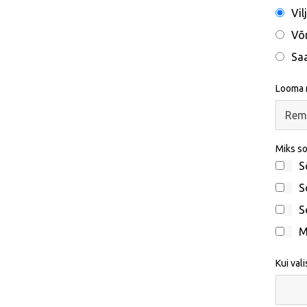
Vil
Võ
Sa
Looma n
Miks so
S
S
S
M
Kui val