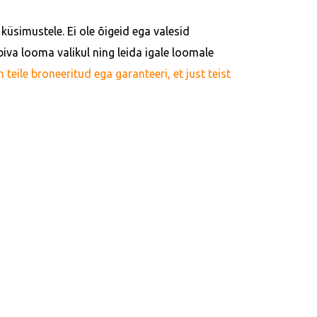
küsimustele. Ei ole õigeid ega valesid
iva looma valikul ning leida igale loomale
eile broneeritud ega garanteeri, et just teist