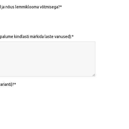
d ja nõus lemmiklooma võtmisega?
palume kindlasti märkida laste vanused):
rianti)?