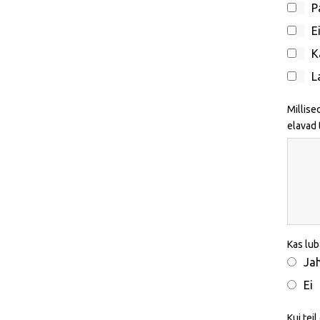
P
E
K
L
Millise
elavad 
Kas lub
Ja
Ei
Kui tei