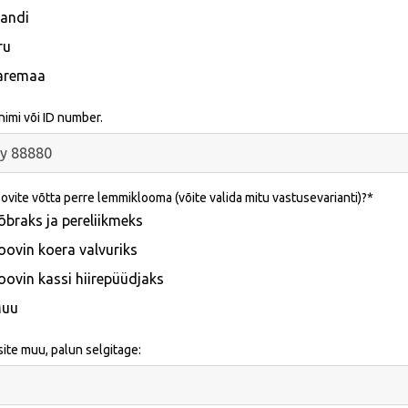
jandi
ru
aremaa
imi või ID number.
ovite võtta perre lemmiklooma (võite valida mitu vastusevarianti)?
õbraks ja pereliikmeks
oovin koera valvuriks
oovin kassi hiirepüüdjaks
uu
isite muu, palun selgitage: