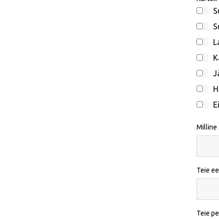
S
S
L
K
J
H
E
Milline
Teie ee
Teie p