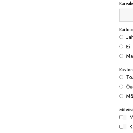
Kui val
Kui loo
Ja
Ei
Ma 
Kas loo
To
Õu
Mõ
Mil vii
M
K