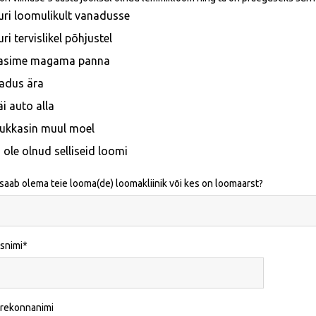
uri loomulikult vanadusse
uri tervislikel põhjustel
asime magama panna
adus ära
äi auto alla
ukkasin muul moel
i ole olnud selliseid loomi
 saab olema teie looma(de) loomakliinik või kes on loomaarst?
snimi
erekonnanimi