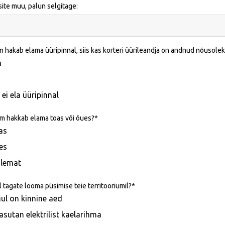
isite muu, palun selgitage:
m hakab elama üüripinnal, siis kas korteri üürileandja on andnud nõuso
h
ei ela üüripinnal
m hakkab elama toas või õues?
as
es
lemat
sil tagate looma püsimise teie territooriumil?
ul on kinnine aed
asutan elektrilist kaelarihma