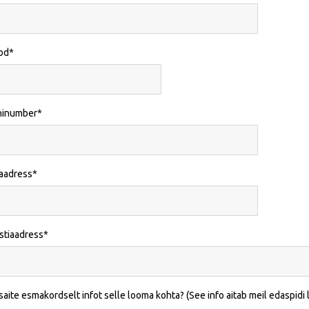
od
ninumber
iaadress
stiaadress
saite esmakordselt infot selle looma kohta? (See info aitab meil edaspidi l