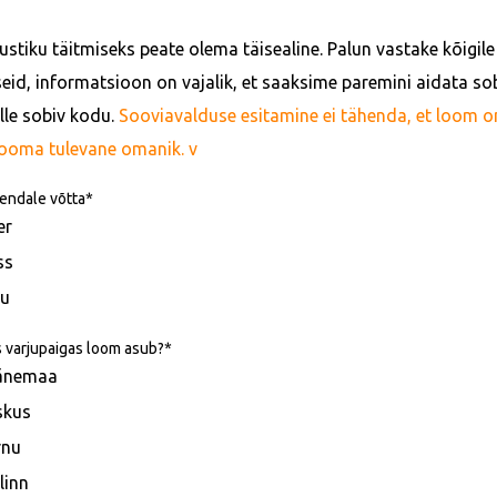
stiku täitmiseks peate olema täisealine. Palun vastake kõigile 
eid, informatsioon on vajalik, et saaksime paremini aidata sob
alle sobiv kodu.
Sooviavalduse esitamine ei tähenda, et loom on t
looma tulevane omanik. v
endale võtta
er
ss
u
s varjupaigas loom asub?
änemaa
skus
rnu
linn