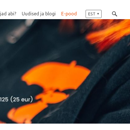
jad abi?
Uudised ja blogi
E-pood
EST