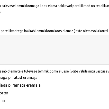
k tulevase lemmikloomaga koos elama hakkavad pereliikmed on teadliku
h
e pereliikmetega hakkab lemmikloom koos elama? (laste olemasolu korral 
 saab olema teie tulevase lemmiklooma eluase (võite valida mitu vastuseva
iaga piiratud eramaja
iaga piiramata eramaja
orter
uu