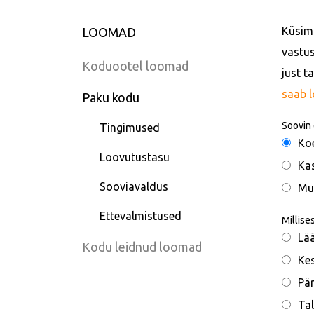
Küsimu
LOOMAD
vastus
Koduootel loomad
just t
saab 
Paku kodu
Soovin 
Tingimused
Ko
Loovutustasu
Ka
Sooviavaldus
Mu
Ettevalmistused
Millise
Lä
Kodu leidnud loomad
Ke
Pä
Tal