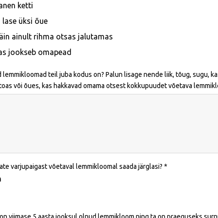
anen ketti
i lase üksi õue
äin ainult rihma otsas jalutamas
as jookseb omapead
d lemmikloomad teil juba kodus on? Palun lisage nende liik, tõug, sugu, kas
toas või õues, kas hakkavad omama otsest kokkupuudet võetava lemmikloo
ate varjupaigast võetaval lemmikloomal saada järglasi?
h
l on viimase 5 aasta jooksul olnud lemmikloom ning ta on praeguseks surnu