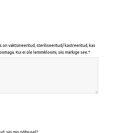
 on vaktsineeritud, steriliseeritud/ kastreeritud, kas
maga. Kui ei ole lemmikloomi, siis märkige see.
d, siis mis põhjusel?