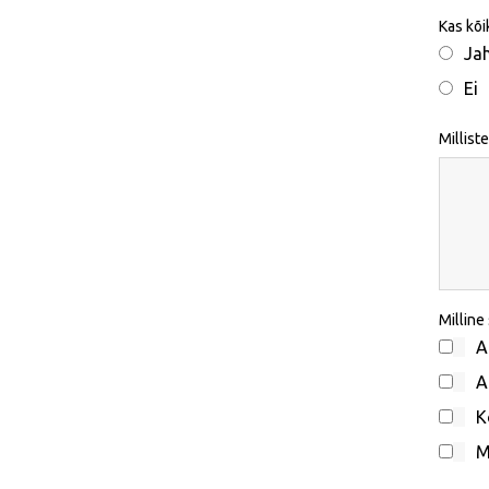
Kas kõi
Ja
Ei
Millist
Milline
A
A
K
M