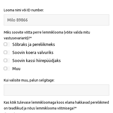
Looma nimi või ID number.
Miks soovite võtta perre lemmiklooma (võite valida mitu
vastusevarianti)?
Sõbraks ja pereliikmeks
Soovin koera valvuriks
Soovin kassi hiirepüüdjaks
Muu
Kui valisite muu, palun selgitage:
Kas kõik tulevase lemmikloomaga koos elama hakkavad pereliikmed
on teadlikud ja nõus lemmiklooma võtmisega?