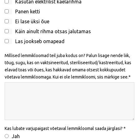
Kasutan elektrilist kaelarihma
Panen ketti
Ei lase üksi õue
Käin ainult rihma otsas jalutamas
Las jookseb omapead
Millised lemmikloomad teil juba kodus on? Palun lisage nende liik,
tõug, sugu, kas on vaktsineeritud, steriliseeritud/ kastreeritud, kas
elavad toas või õues, kas hakkavad omama otsest kokkupuudet
võetava lemmikloomaga. Kui ei ole lemmikloomi, siis märkige see.
Kas lubate varjupaigast võetaval lemmikloomal saada järglasi?
Jah