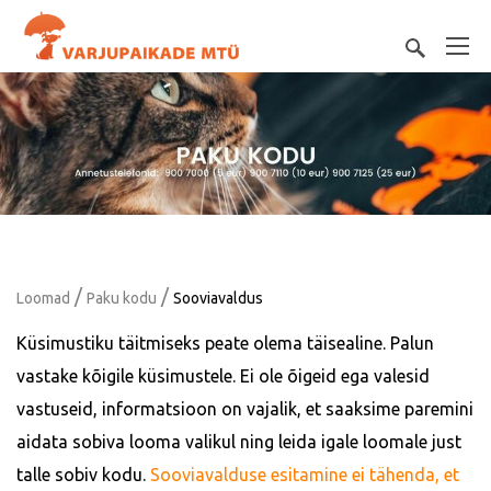
/
/
Loomad
Paku kodu
Sooviavaldus
Küsimustiku täitmiseks peate olema täisealine. Palun
vastake kõigile küsimustele. Ei ole õigeid ega valesid
vastuseid, informatsioon on vajalik, et saaksime paremini
aidata sobiva looma valikul ning leida igale loomale just
talle sobiv kodu.
Sooviavalduse esitamine ei tähenda, et