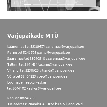
Varjupaikade MTÜ
Läänemaa
tel
5238957
laanemaa@varjupaik.ee
Pärnu
tel
5246705
parnu@varjupaik.ee
Saaremaa
tel 53090510 saaremaa@varjupaik.ee
Tallinn
tel
5141431
tallinn@varjupaik.ee
Viljandi
tel
5238626
viljandi@varjupaik.ee
Võru
tel
53404223
voru@varjupaik.ee
Loomade heaolu keskus
tel
5046102
keskus@varjupaik.ee
Reg. nr: 80249280
Jur. aadress: Rinnaku, Alustre küla, Viljandi vald,