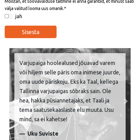
Mõistan, et sooviavalduse täitmine ei anna garantiid, et minust saab
välja valitud looma uus omanik.
jah
Varjupaiga hoolealused jõuavad varem
või hiljem selle päris oma inimese juurde,
oma uude päriskoju. Eks ka Taal, kellega
Tallinna varjupaigas sõbraks sain. Ole
hea, hakka püsiannetajaks, et Taali ja
Previous
Next
tema saatusekaaslaste elu muuta. Usu
mind, sa ei kahetse!
Uku Suviste