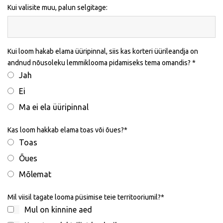
Kui valisite muu, palun selgitage:
Kui loom hakab elama üüripinnal, siis kas korteri üürileandja on
andnud nõusoleku lemmiklooma pidamiseks tema omandis?
Jah
Ei
Ma ei ela üüripinnal
Kas loom hakkab elama toas või õues?
Toas
Õues
Mõlemat
Mil viisil tagate looma püsimise teie territooriumil?
Mul on kinnine aed