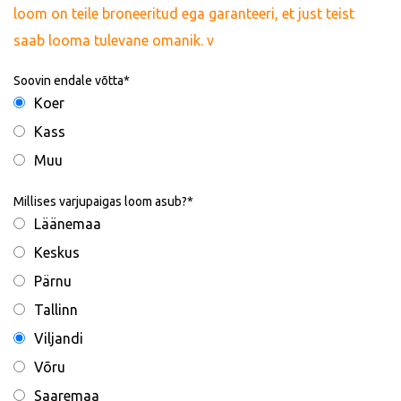
loom on teile broneeritud ega garanteeri, et just teist
saab looma tulevane omanik. v
Soovin endale võtta
Koer
Kass
Muu
Millises varjupaigas loom asub?
Läänemaa
Keskus
Pärnu
Tallinn
Viljandi
Võru
Saaremaa