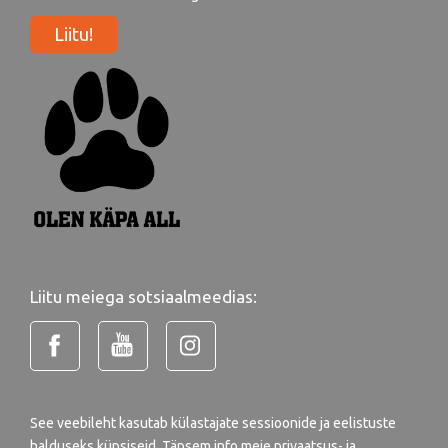
Liitu!
Liitu meiega sotsiaalmeedias:
See veebileht kasutab külastajate sessioonide ja eelistuste
halduseks küpsiseid. Täpsem info meie
privaatsus- ja