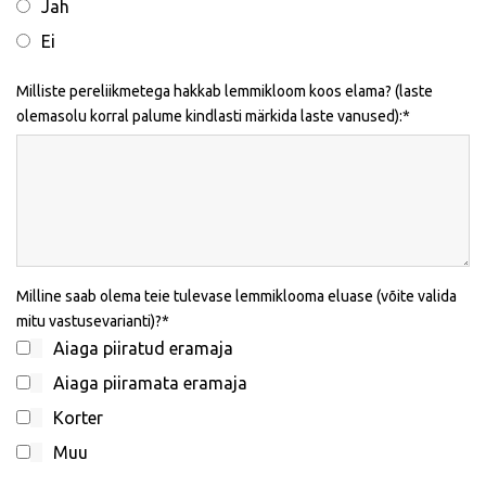
Jah
Ei
Milliste pereliikmetega hakkab lemmikloom koos elama? (laste
olemasolu korral palume kindlasti märkida laste vanused):
Milline saab olema teie tulevase lemmiklooma eluase (võite valida
mitu vastusevarianti)?
Aiaga piiratud eramaja
Aiaga piiramata eramaja
Korter
Muu