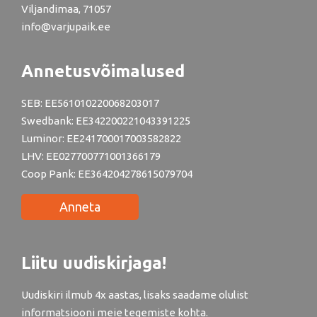
Viljandimaa, 71057
info@varjupaik.ee
Annetusvõimalused
SEB: EE561010220068203017
Swedbank: EE342200221043391225
Luminor: EE241700017003582822
LHV: EE027700771001366179
Coop Pank: EE364204278615079704
Anneta
Liitu uudiskirjaga!
Uudiskiri ilmub 4x aastas, lisaks saadame olulist
informatsiooni meie tegemiste kohta.