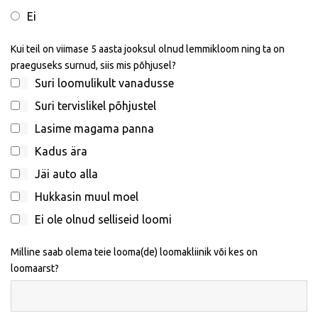
Ei
Kui teil on viimase 5 aasta jooksul olnud lemmikloom ning ta on
praeguseks surnud, siis mis põhjusel?
Suri loomulikult vanadusse
Suri tervislikel põhjustel
Lasime magama panna
Kadus ära
Jäi auto alla
Hukkasin muul moel
Ei ole olnud selliseid loomi
Milline saab olema teie looma(de) loomakliinik või kes on
loomaarst?