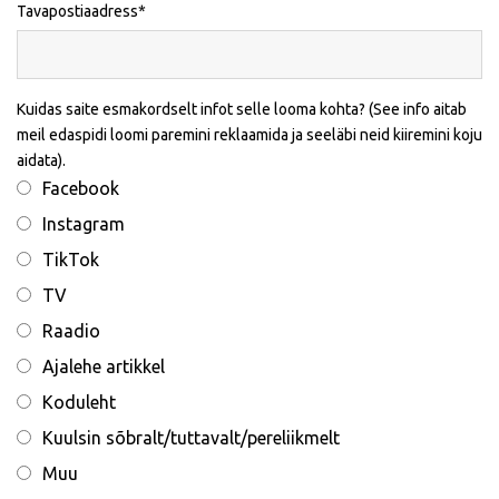
Tavapostiaadress
Kuidas saite esmakordselt infot selle looma kohta? (See info aitab
meil edaspidi loomi paremini reklaamida ja seeläbi neid kiiremini koju
aidata).
Facebook
Instagram
TikTok
TV
Raadio
Ajalehe artikkel
Koduleht
Kuulsin sõbralt/tuttavalt/pereliikmelt
Muu