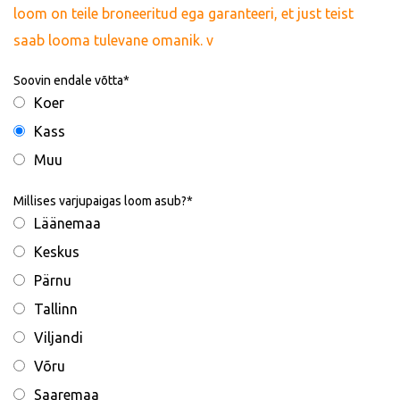
loom on teile broneeritud ega garanteeri, et just teist
saab looma tulevane omanik. v
Soovin endale võtta
Koer
Kass
Muu
Millises varjupaigas loom asub?
Läänemaa
Keskus
Pärnu
Tallinn
Viljandi
Võru
Saaremaa