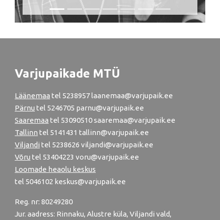
Varjupaikade MTÜ
Läänemaa
tel
5238957
laanemaa@varjupaik.ee
Pärnu
tel
5246705
parnu@varjupaik.ee
Saaremaa
tel 53090510 saaremaa@varjupaik.ee
Tallinn
tel
5141431
tallinn@varjupaik.ee
Viljandi
tel
5238626
viljandi@varjupaik.ee
Võru
tel
53404223
voru@varjupaik.ee
Loomade heaolu keskus
tel
5046102
keskus@varjupaik.ee
Reg. nr: 80249280
Jur. aadress: Rinnaku, Alustre küla, Viljandi vald,