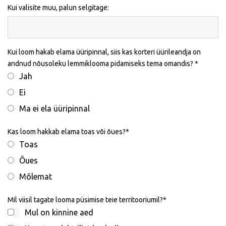
Kui valisite muu, palun selgitage:
Kui loom hakab elama üüripinnal, siis kas korteri üürileandja on
andnud nõusoleku lemmiklooma pidamiseks tema omandis?
Jah
Ei
Ma ei ela üüripinnal
Kas loom hakkab elama toas või õues?
Toas
Õues
Mõlemat
Mil viisil tagate looma püsimise teie territooriumil?
Mul on kinnine aed