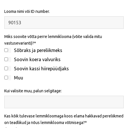
Looma nimi või ID number.
Miks soovite võtta perre lemmiklooma (võite valida mitu
vastusevarianti)?
Sõbraks ja pereliikmeks
Soovin koera valvuriks
Soovin kassi hiirepüüdjaks
Muu
Kui valisite muu, palun selgitage:
Kas kõik tulevase lemmikloomaga koos elama hakkavad pereliikmed
on teadlikud ja nõus lemmiklooma võtmisega?