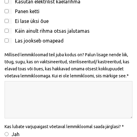
Kasutan elektrilist kaelarihma
Panen ketti
Ei lase üksi õue
Käin ainult rihma otsas jalutamas
Las jookseb omapead
Millised lemmikloomad teil juba kodus on? Palun lisage nende liik,
tõug, sugu, kas on vaktsineeritud, steriliseeritud/ kastreeritud, kas
elavad toas või õues, kas hakkavad omama otsest kokkupuudet
võetava lemmikloomaga. Kui ei ole lemmikloomi, siis märkige see.
Kas lubate varjupaigast võetaval lemmikloomal saada järglasi?
Jah