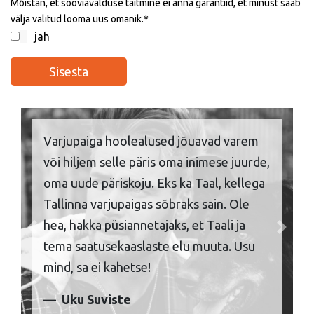
Mõistan, et sooviavalduse täitmine ei anna garantiid, et minust saab
välja valitud looma uus omanik.
jah
Varjupaiga hoolealused jõuavad varem
või hiljem selle päris oma inimese juurde,
oma uude päriskoju. Eks ka Taal, kellega
Tallinna varjupaigas sõbraks sain. Ole
hea, hakka püsiannetajaks, et Taali ja
Previous
Next
tema saatusekaaslaste elu muuta. Usu
mind, sa ei kahetse!
Uku Suviste