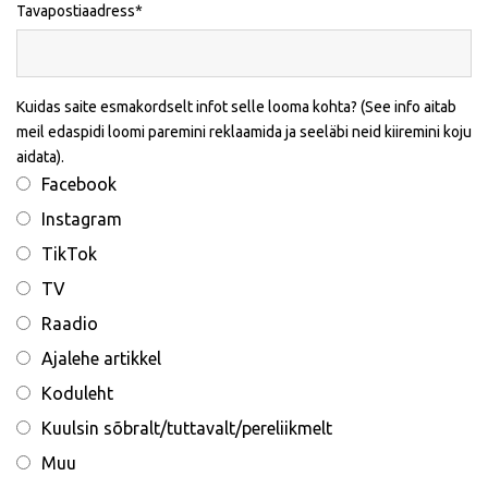
Tavapostiaadress
Kuidas saite esmakordselt infot selle looma kohta? (See info aitab
meil edaspidi loomi paremini reklaamida ja seeläbi neid kiiremini koju
aidata).
Facebook
Instagram
TikTok
TV
Raadio
Ajalehe artikkel
Koduleht
Kuulsin sõbralt/tuttavalt/pereliikmelt
Muu