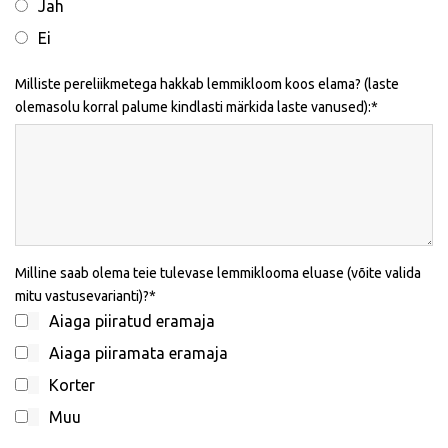
Jah
Ei
Milliste pereliikmetega hakkab lemmikloom koos elama? (laste
olemasolu korral palume kindlasti märkida laste vanused):
Milline saab olema teie tulevase lemmiklooma eluase (võite valida
mitu vastusevarianti)?
Aiaga piiratud eramaja
Aiaga piiramata eramaja
Korter
Muu