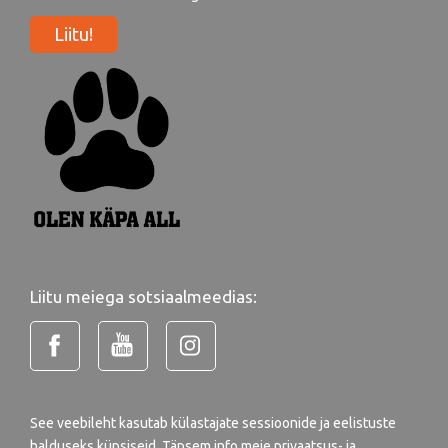
Liitu!
Liitu meiega sotsiaalmeedias:
See veebileht kasutab külastajate sessioonide ja eelistuste
halduseks küpsiseid. Täpsem info meie
privaatsus- ja