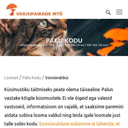
/
/
Loomad
Paku kodu
Sooviavaldus
Küsimustiku täitmiseks peate olema täisealine. Palun
vastake kõigile küsimustele. Ei ole õigeid ega valesid
vastuseid, informatsioon on vajalik, et saaksime paremini
aidata sobiva looma valikul ning leida igale loomale just
talle sobiv kodu.
Sooviavalduse esitamine ei tähenda, et