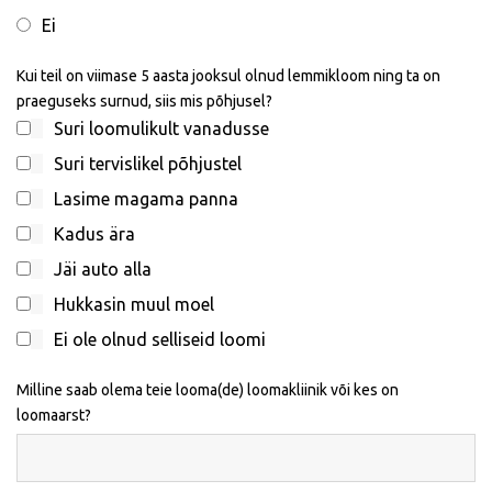
Ei
Kui teil on viimase 5 aasta jooksul olnud lemmikloom ning ta on
praeguseks surnud, siis mis põhjusel?
Suri loomulikult vanadusse
Suri tervislikel põhjustel
Lasime magama panna
Kadus ära
Jäi auto alla
Hukkasin muul moel
Ei ole olnud selliseid loomi
Milline saab olema teie looma(de) loomakliinik või kes on
loomaarst?