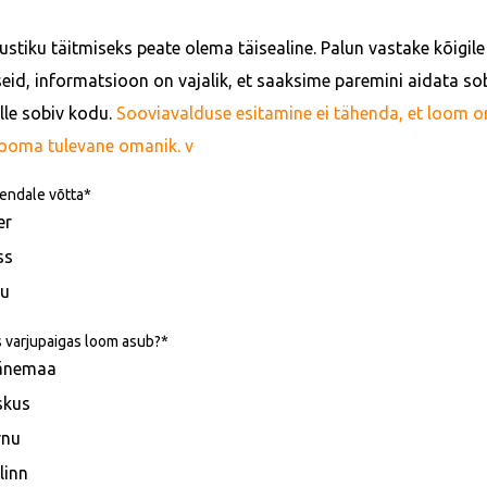
stiku täitmiseks peate olema täisealine. Palun vastake kõigile 
eid, informatsioon on vajalik, et saaksime paremini aidata sob
alle sobiv kodu.
Sooviavalduse esitamine ei tähenda, et loom on t
looma tulevane omanik. v
endale võtta
er
ss
u
s varjupaigas loom asub?
änemaa
skus
rnu
linn