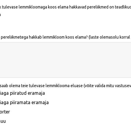
k tulevase lemmikloomaga koos elama hakkavad pereliikmed on teadliku
h
e pereliikmetega hakkab lemmikloom koos elama? (laste olemasolu korral 
 saab olema teie tulevase lemmiklooma eluase (võite valida mitu vastuseva
iaga piiratud eramaja
iaga piiramata eramaja
orter
uu