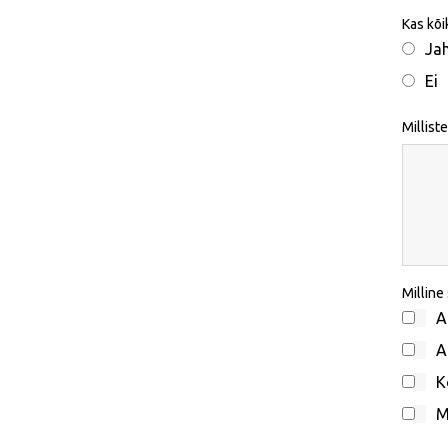
Kas kõi
Ja
Ei
Millist
Milline
A
A
K
M