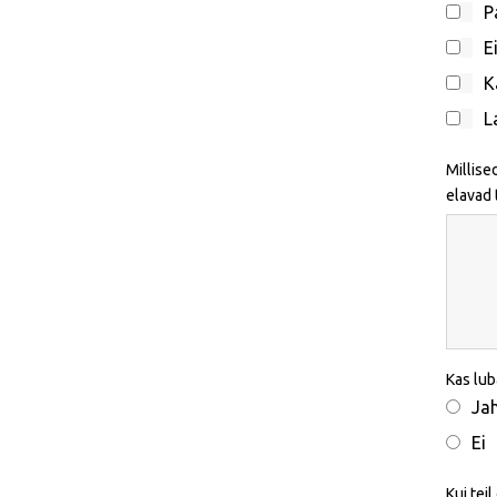
P
E
K
L
Millise
elavad 
Kas lub
Ja
Ei
Kui tei