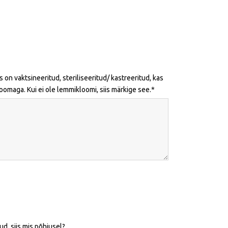
 on vaktsineeritud, steriliseeritud/ kastreeritud, kas
maga. Kui ei ole lemmikloomi, siis märkige see.
d, siis mis põhjusel?