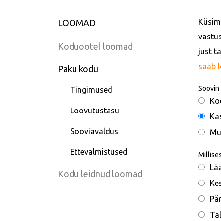
Küsimu
LOOMAD
vastus
Koduootel loomad
just t
saab 
Paku kodu
Soovin 
Tingimused
Ko
Loovutustasu
Ka
Sooviavaldus
Mu
Ettevalmistused
Millise
Lä
Kodu leidnud loomad
Ke
Pä
Tal