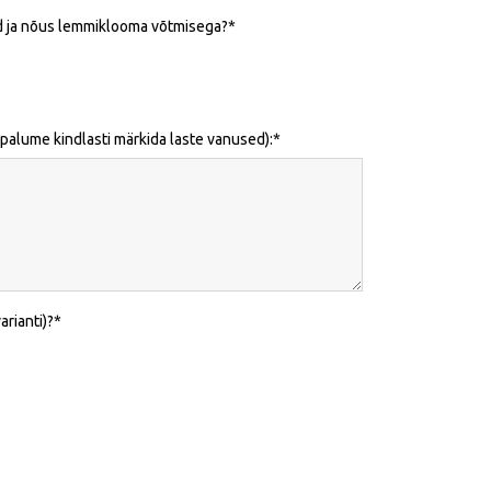
d ja nõus lemmiklooma võtmisega?
palume kindlasti märkida laste vanused):
rianti)?