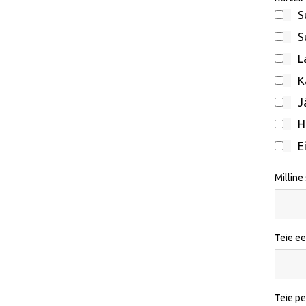
S
S
L
K
J
H
E
Milline
Teie ee
Teie p