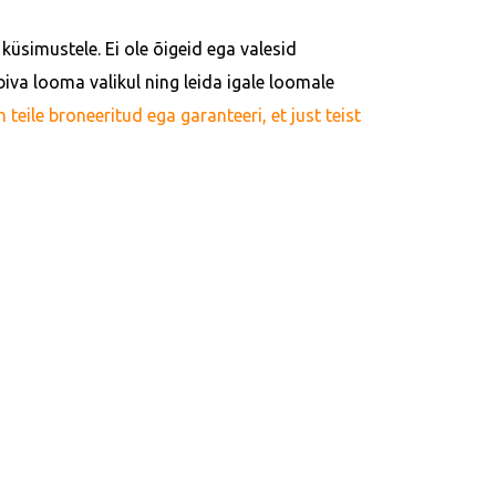
küsimustele. Ei ole õigeid ega valesid
iva looma valikul ning leida igale loomale
eile broneeritud ega garanteeri, et just teist