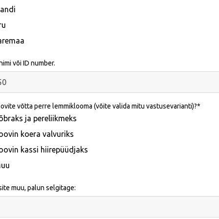
jandi
ru
aremaa
imi või ID number.
ovite võtta perre lemmiklooma (võite valida mitu vastusevarianti)?
õbraks ja pereliikmeks
oovin koera valvuriks
oovin kassi hiirepüüdjaks
uu
isite muu, palun selgitage: