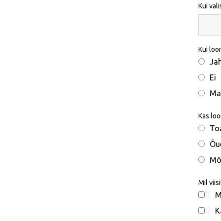
Kui val
Kui loo
Ja
Ei
Ma 
Kas loo
To
Õu
Mõ
Mil vii
M
K