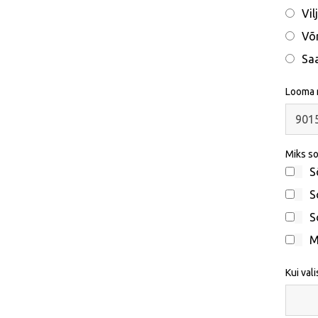
Vil
Võ
Sa
Looma n
Miks so
S
S
S
M
Kui val