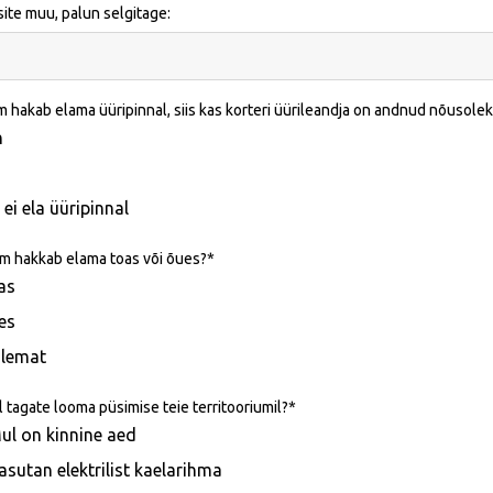
isite muu, palun selgitage:
m hakab elama üüripinnal, siis kas korteri üürileandja on andnud nõuso
h
ei ela üüripinnal
m hakkab elama toas või õues?
as
es
lemat
sil tagate looma püsimise teie territooriumil?
ul on kinnine aed
asutan elektrilist kaelarihma