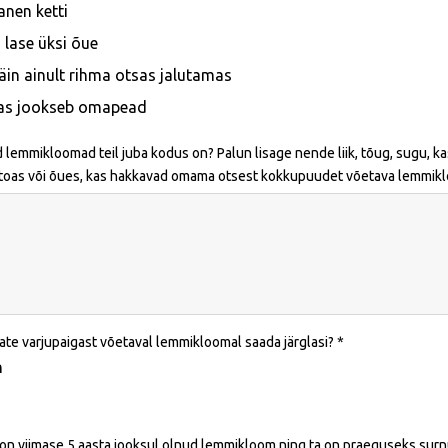
anen ketti
i lase üksi õue
äin ainult rihma otsas jalutamas
as jookseb omapead
d lemmikloomad teil juba kodus on? Palun lisage nende liik, tõug, sugu, kas
toas või õues, kas hakkavad omama otsest kokkupuudet võetava lemmikloo
ate varjupaigast võetaval lemmikloomal saada järglasi?
h
l on viimase 5 aasta jooksul olnud lemmikloom ning ta on praeguseks surnu