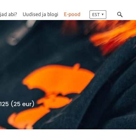
jad abi?
Uudised ja blogi
E-pood
EST