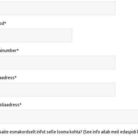
od
ninumber
iaadress
stiaadress
saite esmakordselt infot selle looma kohta? (See info aitab meil edaspidi l