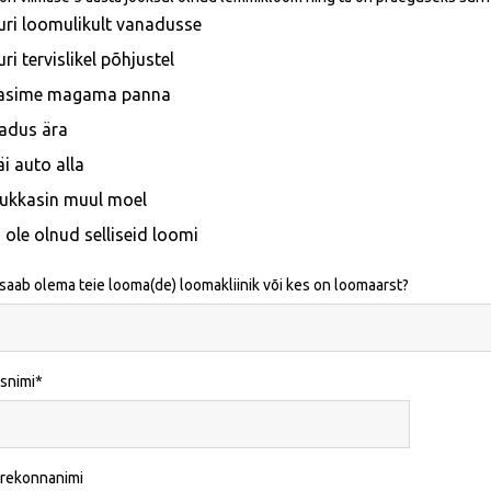
uri loomulikult vanadusse
uri tervislikel põhjustel
asime magama panna
adus ära
äi auto alla
ukkasin muul moel
i ole olnud selliseid loomi
 saab olema teie looma(de) loomakliinik või kes on loomaarst?
snimi
erekonnanimi