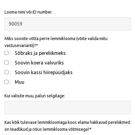
Looma nimi või ID number.
Miks soovite võtta perre lemmiklooma (võite valida mitu
vastusevarianti)?
Sõbraks ja pereliikmeks
Soovin koera valvuriks
Soovin kassi hiirepüüdjaks
Muu
Kui valisite muu, palun selgitage:
Kas kõik tulevase lemmikloomaga koos elama hakkavad pereliikmed
on teadlikud ja nõus lemmiklooma võtmisega?