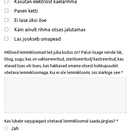
Kasutan elektrilist kaelarihma
Panen ketti
Ei lase üksi õue
Käin ainult rihma otsas jalutamas
Las jookseb omapead
Millised lemmikloomad teil juba kodus on? Palun lisage nende liik,
tõug, sugu, kas on vaktsineeritud, steriliseeritud/ kastreeritud, kas
elavad toas või õues, kas hakkavad omama otsest kokkupuudet
võetava lemmikloomaga. Kui ei ole lemmikloomi, siis märkige see.
Kas lubate varjupaigast võetaval lemmikloomal saada järglasi?
Jah