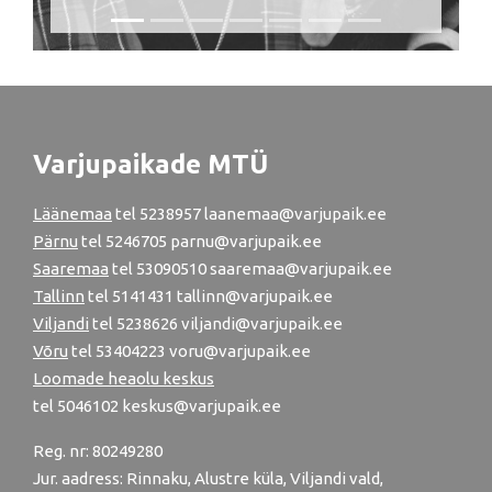
Varjupaikade MTÜ
Läänemaa
tel
5238957
laanemaa@varjupaik.ee
Pärnu
tel
5246705
parnu@varjupaik.ee
Saaremaa
tel 53090510 saaremaa@varjupaik.ee
Tallinn
tel
5141431
tallinn@varjupaik.ee
Viljandi
tel
5238626
viljandi@varjupaik.ee
Võru
tel
53404223
voru@varjupaik.ee
Loomade heaolu keskus
tel
5046102
keskus@varjupaik.ee
Reg. nr: 80249280
Jur. aadress: Rinnaku, Alustre küla, Viljandi vald,