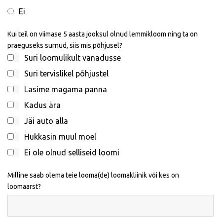
Ei
Kui teil on viimase 5 aasta jooksul olnud lemmikloom ning ta on
praeguseks surnud, siis mis põhjusel?
Suri loomulikult vanadusse
Suri tervislikel põhjustel
Lasime magama panna
Kadus ära
Jäi auto alla
Hukkasin muul moel
Ei ole olnud selliseid loomi
Milline saab olema teie looma(de) loomakliinik või kes on
loomaarst?