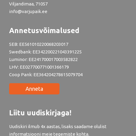
Viljandimaa, 71057
info@varjupaik.ee
Annetusvõimalused
SEB: EE561010220068203017
Swedbank: EE342200221043391225
Luminor: EE241700017003582822
LHV: EE027700771001366179
Coop Pank: EE364204278615079704
Anneta
Liitu uudiskirjaga!
Uudiskiri ilmub 4x aastas, lisaks saadame olulist
informatsiooni meie tegemiste kohta.