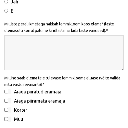
Jah
Ei
Milliste pereliikmetega hakkab lemmikloom koos elama? (laste
olemasolu korral palume kindlasti märkida laste vanused):
Milline saab olema teie tulevase lemmiklooma eluase (võite valida
mitu vastusevarianti)?
Aiaga piiratud eramaja
Aiaga piiramata eramaja
Korter
Muu