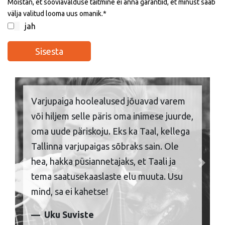
Mõistan, et sooviavalduse täitmine ei anna garantiid, et minust saab
välja valitud looma uus omanik.
jah
Varjupaiga hoolealused jõuavad varem
või hiljem selle päris oma inimese juurde,
oma uude päriskoju. Eks ka Taal, kellega
Tallinna varjupaigas sõbraks sain. Ole
hea, hakka püsiannetajaks, et Taali ja
Previous
Next
tema saatusekaaslaste elu muuta. Usu
mind, sa ei kahetse!
Uku Suviste