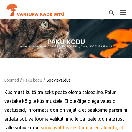
/
/
Loomad
Paku kodu
Sooviavaldus
Küsimustiku täitmiseks peate olema täisealine. Palun
vastake kõigile küsimustele. Ei ole õigeid ega valesid
vastuseid, informatsioon on vajalik, et saaksime paremini
aidata sobiva looma valikul ning leida igale loomale just
talle sobiv kodu.
Sooviavalduse esitamine ei tähenda, et