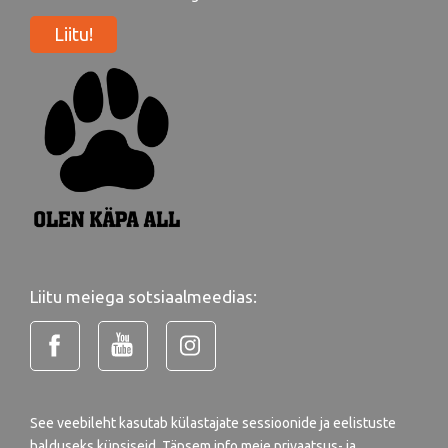
Liitu!
Liitu meiega sotsiaalmeedias:
See veebileht kasutab külastajate sessioonide ja eelistuste
halduseks küpsiseid. Täpsem info meie
privaatsus- ja