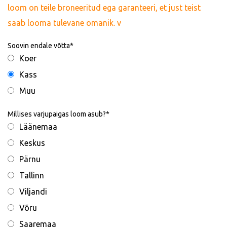
loom on teile broneeritud ega garanteeri, et just teist
saab looma tulevane omanik. v
Soovin endale võtta
Koer
Kass
Muu
Millises varjupaigas loom asub?
Läänemaa
Keskus
Pärnu
Tallinn
Viljandi
Võru
Saaremaa