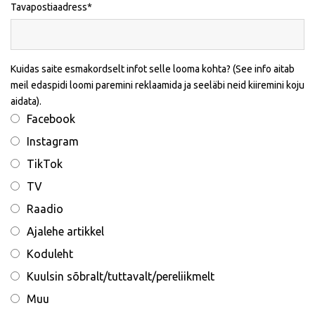
Tavapostiaadress
Kuidas saite esmakordselt infot selle looma kohta? (See info aitab
meil edaspidi loomi paremini reklaamida ja seeläbi neid kiiremini koju
aidata).
Facebook
Instagram
TikTok
TV
Raadio
Ajalehe artikkel
Koduleht
Kuulsin sõbralt/tuttavalt/pereliikmelt
Muu