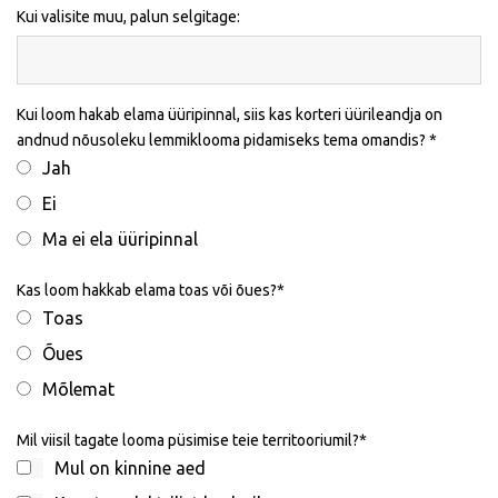
Kui valisite muu, palun selgitage:
Kui loom hakab elama üüripinnal, siis kas korteri üürileandja on
andnud nõusoleku lemmiklooma pidamiseks tema omandis?
Jah
Ei
Ma ei ela üüripinnal
Kas loom hakkab elama toas või õues?
Toas
Õues
Mõlemat
Mil viisil tagate looma püsimise teie territooriumil?
Mul on kinnine aed