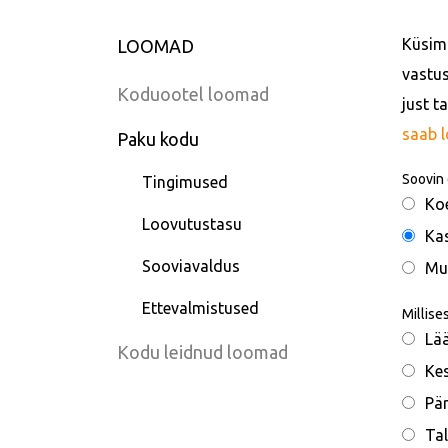
Küsimu
LOOMAD
vastus
Koduootel loomad
just t
saab 
Paku kodu
Soovin 
Tingimused
Ko
Loovutustasu
Ka
Sooviavaldus
Mu
Ettevalmistused
Millise
Lä
Kodu leidnud loomad
Ke
Pä
Tal