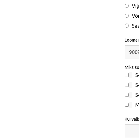
Vil
Võ
Sa
Looma n
Miks so
S
S
S
M
Kui val