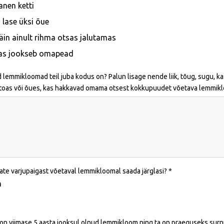
anen ketti
i lase üksi õue
äin ainult rihma otsas jalutamas
as jookseb omapead
d lemmikloomad teil juba kodus on? Palun lisage nende liik, tõug, sugu, kas
toas või õues, kas hakkavad omama otsest kokkupuudet võetava lemmikloo
ate varjupaigast võetaval lemmikloomal saada järglasi?
h
l on viimase 5 aasta jooksul olnud lemmikloom ning ta on praeguseks surnu