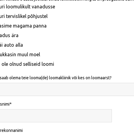
uri loomulikult vanadusse
uri tervislikel põhjustel
asime magama panna
adus ära
äi auto alla
ukkasin muul moel
i ole olnud selliseid loomi
 saab olema teie looma(de) loomakliinik või kes on loomaarst?
snimi
erekonnanimi