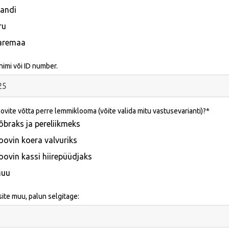
jandi
ru
aremaa
imi või ID number.
ovite võtta perre lemmiklooma (võite valida mitu vastusevarianti)?
õbraks ja pereliikmeks
oovin koera valvuriks
oovin kassi hiirepüüdjaks
uu
isite muu, palun selgitage: