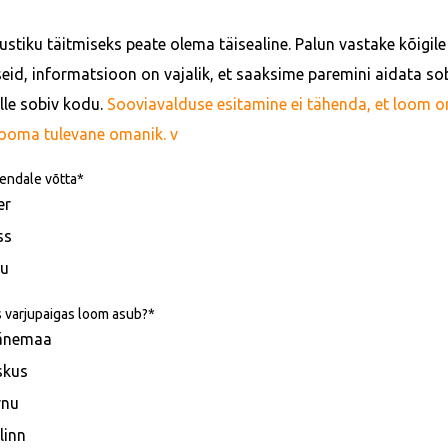
stiku täitmiseks peate olema täisealine. Palun vastake kõigile 
eid, informatsioon on vajalik, et saaksime paremini aidata sob
alle sobiv kodu.
Sooviavalduse esitamine ei tähenda, et loom on t
looma tulevane omanik. v
endale võtta
er
ss
u
s varjupaigas loom asub?
änemaa
skus
rnu
linn