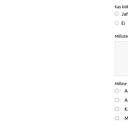
Kas kõi
Ja
Ei
Millist
Milline
A
A
K
M