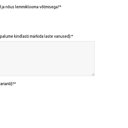
d ja nõus lemmiklooma võtmisega?
palume kindlasti märkida laste vanused):
rianti)?