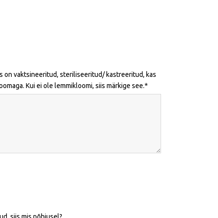
 on vaktsineeritud, steriliseeritud/ kastreeritud, kas
maga. Kui ei ole lemmikloomi, siis märkige see.
d, siis mis põhjusel?