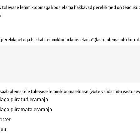
k tulevase lemmikloomaga koos elama hakkavad pereliikmed on teadliku
h
e pereliikmetega hakkab lemmikloom koos elama? (laste olemasolu korral 
 saab olema teie tulevase lemmiklooma eluase (võite valida mitu vastuseva
iaga piiratud eramaja
iaga piiramata eramaja
orter
uu