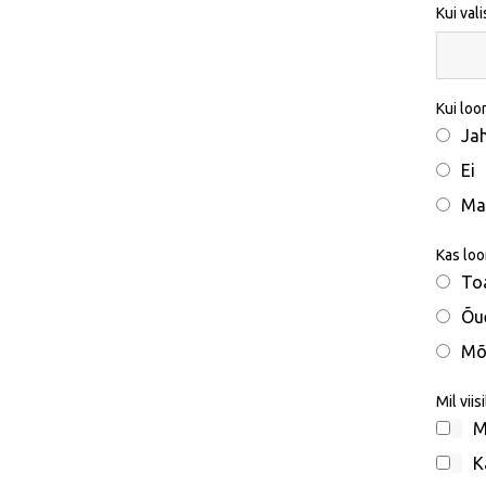
Kui val
Kui loo
Ja
Ei
Ma 
Kas loo
To
Õu
Mõ
Mil vii
M
K