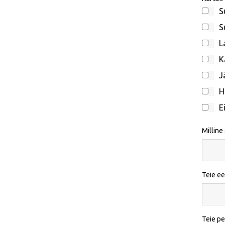
S
S
L
K
J
H
E
Milline
Teie ee
Teie p