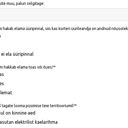
isite muu, palun selgitage:
m hakab elama üüripinnal, siis kas korteri üürileandja on andnud nõuso
h
ei ela üüripinnal
m hakkab elama toas või õues?
as
es
lemat
sil tagate looma püsimise teie territooriumil?
ul on kinnine aed
asutan elektrilist kaelarihma