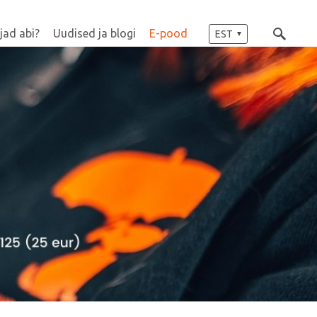
jad abi?
Uudised ja blogi
E-pood
EST