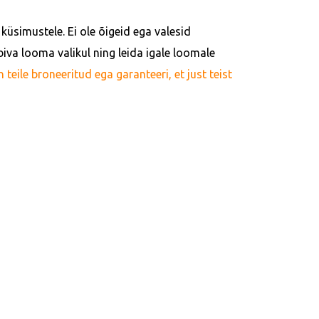
küsimustele. Ei ole õigeid ega valesid
iva looma valikul ning leida igale loomale
eile broneeritud ega garanteeri, et just teist