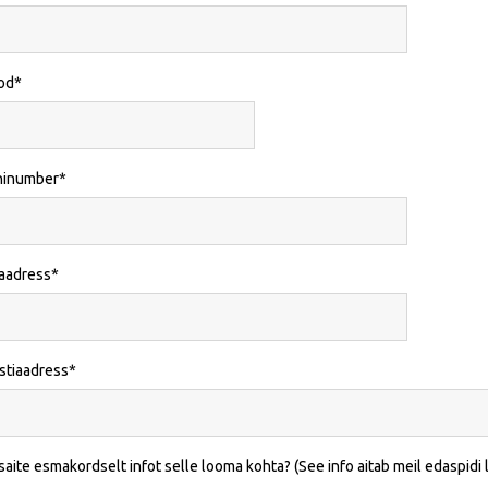
od
ninumber
iaadress
stiaadress
saite esmakordselt infot selle looma kohta? (See info aitab meil edaspidi l