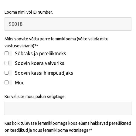
Looma nimi või ID number.
Miks soovite võtta perre lemmiklooma (võite valida mitu
vastusevarianti)?
Sõbraks ja pereliikmeks
Soovin koera valvuriks
Soovin kassi hiirepüüdjaks
Muu
Kui valisite muu, palun selgitage:
Kas kõik tulevase lemmikloomaga koos elama hakkavad pereliikmed
on teadlikud ja nõus lemmiklooma võtmisega?