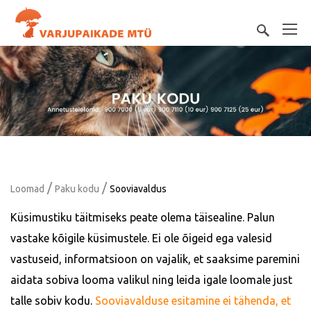
/
/
Loomad
Paku kodu
Sooviavaldus
Küsimustiku täitmiseks peate olema täisealine. Palun
vastake kõigile küsimustele. Ei ole õigeid ega valesid
vastuseid, informatsioon on vajalik, et saaksime paremini
aidata sobiva looma valikul ning leida igale loomale just
talle sobiv kodu.
Sooviavalduse esitamine ei tähenda, et