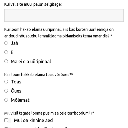
Kui valisite muu, palun selgitage:
Kui loom hakab elama üüripinnal, siis kas korteri üürileandja on
andnud nõusoleku lemmiklooma pidamiseks tema omandis?
Jah
Ei
Ma ei ela üüripinnal
Kas loom hakkab elama toas või õues?
Toas
Õues
Mõlemat
Mil viisil tagate looma püsimise teie territooriumil?
Mul on kinnine aed