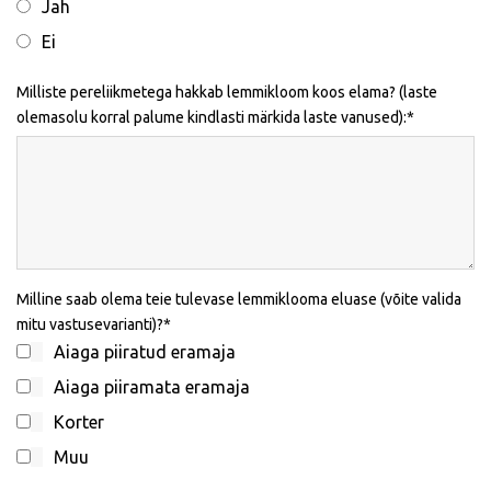
Jah
Ei
Milliste pereliikmetega hakkab lemmikloom koos elama? (laste
olemasolu korral palume kindlasti märkida laste vanused):
Milline saab olema teie tulevase lemmiklooma eluase (võite valida
mitu vastusevarianti)?
Aiaga piiratud eramaja
Aiaga piiramata eramaja
Korter
Muu