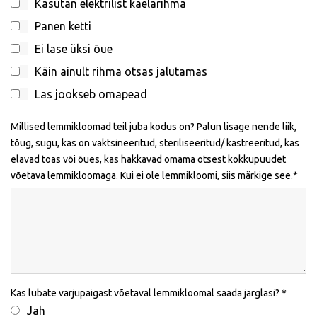
Kasutan elektrilist kaelarihma
Panen ketti
Ei lase üksi õue
Käin ainult rihma otsas jalutamas
Las jookseb omapead
Millised lemmikloomad teil juba kodus on? Palun lisage nende liik,
tõug, sugu, kas on vaktsineeritud, steriliseeritud/ kastreeritud, kas
elavad toas või õues, kas hakkavad omama otsest kokkupuudet
võetava lemmikloomaga. Kui ei ole lemmikloomi, siis märkige see.
Kas lubate varjupaigast võetaval lemmikloomal saada järglasi?
Jah