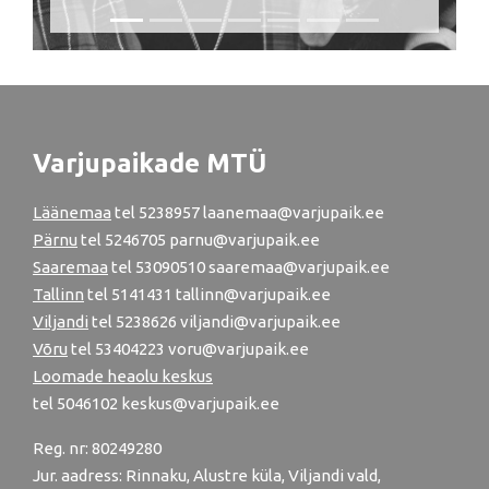
Varjupaikade MTÜ
Läänemaa
tel
5238957
laanemaa@varjupaik.ee
Pärnu
tel
5246705
parnu@varjupaik.ee
Saaremaa
tel 53090510 saaremaa@varjupaik.ee
Tallinn
tel
5141431
tallinn@varjupaik.ee
Viljandi
tel
5238626
viljandi@varjupaik.ee
Võru
tel
53404223
voru@varjupaik.ee
Loomade heaolu keskus
tel
5046102
keskus@varjupaik.ee
Reg. nr: 80249280
Jur. aadress: Rinnaku, Alustre küla, Viljandi vald,