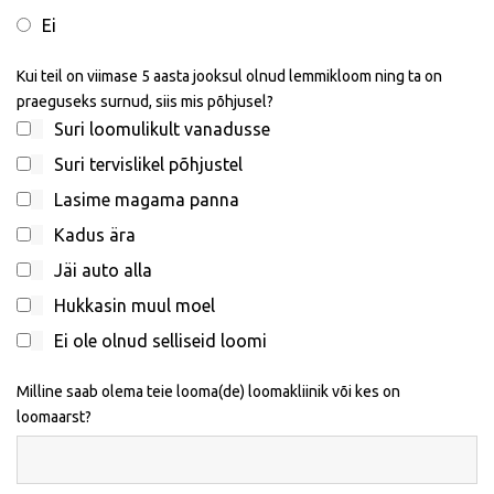
Ei
Kui teil on viimase 5 aasta jooksul olnud lemmikloom ning ta on
praeguseks surnud, siis mis põhjusel?
Suri loomulikult vanadusse
Suri tervislikel põhjustel
Lasime magama panna
Kadus ära
Jäi auto alla
Hukkasin muul moel
Ei ole olnud selliseid loomi
Milline saab olema teie looma(de) loomakliinik või kes on
loomaarst?