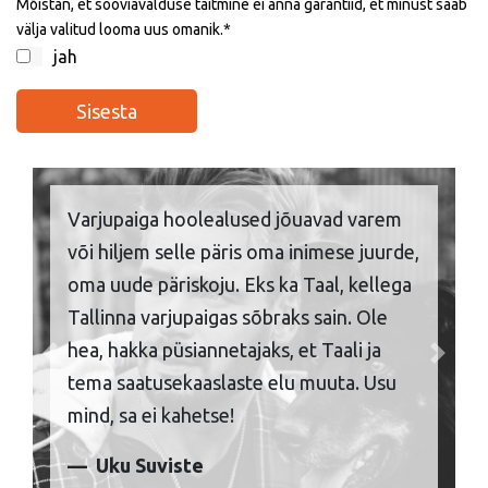
Mõistan, et sooviavalduse täitmine ei anna garantiid, et minust saab
välja valitud looma uus omanik.
jah
Varjupaiga hoolealused jõuavad varem
või hiljem selle päris oma inimese juurde,
oma uude päriskoju. Eks ka Taal, kellega
Tallinna varjupaigas sõbraks sain. Ole
hea, hakka püsiannetajaks, et Taali ja
Previous
Next
tema saatusekaaslaste elu muuta. Usu
mind, sa ei kahetse!
Uku Suviste