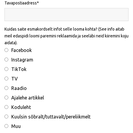
Tavapostiaadress
Kuidas saite esmakordselt infot selle looma kohta? (See info aitab
meil edaspidi loomi paremini reklaamida ja seeläbi neid kiiremini koju
aidata).
Facebook
Instagram
TikTok
TV
Raadio
Ajalehe artikkel
Koduleht
Kuulsin sõbralt/tuttavalt/pereliikmelt
Muu