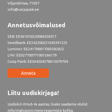
Viljandimaa, 71057
info@varjupaik.ee
Annetusvõimalused
SEB: EE561010220068203017
Swedbank: EE342200221043391225
Luminor: EE241700017003582822
LHV: EE027700771001366179
Coop Pank: EE364204278615079704
Anneta
Liitu uudiskirjaga!
Uudiskiri ilmub 4x aastas, lisaks saadame olulist
informatsiooni meie tegemiste kohta.