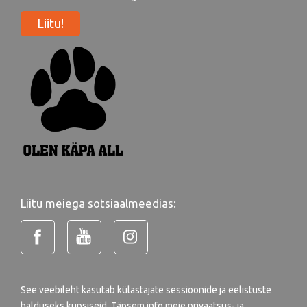
Liitu!
Liitu meiega sotsiaalmeedias:
See veebileht kasutab külastajate sessioonide ja eelistuste
halduseks küpsiseid. Täpsem info meie
privaatsus- ja