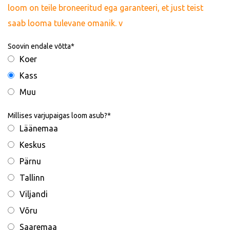
loom on teile broneeritud ega garanteeri, et just teist
saab looma tulevane omanik. v
Soovin endale võtta
Koer
Kass
Muu
Millises varjupaigas loom asub?
Läänemaa
Keskus
Pärnu
Tallinn
Viljandi
Võru
Saaremaa