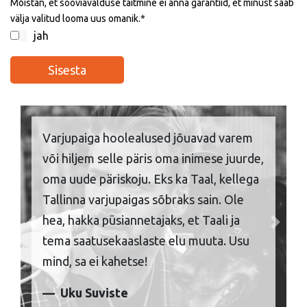
Mõistan, et sooviavalduse täitmine ei anna garantiid, et minust saab
välja valitud looma uus omanik.
jah
Varjupaiga hoolealused jõuavad varem
või hiljem selle päris oma inimese juurde,
oma uude päriskoju. Eks ka Taal, kellega
Tallinna varjupaigas sõbraks sain. Ole
hea, hakka püsiannetajaks, et Taali ja
Previous
Next
tema saatusekaaslaste elu muuta. Usu
mind, sa ei kahetse!
Uku Suviste