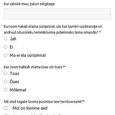
Kui valisite muu, palun selgitage:
Kui loom hakab elama üüripinnal, siis kas korteri üürileandja on
andnud nõusoleku lemmiklooma pidamiseks tema omandis?
Jah
Ei
Ma ei ela üüripinnal
Kas loom hakkab elama toas või õues?
Toas
Õues
Mõlemat
Mil viisil tagate looma püsimise teie territooriumil?
Mul on kinnine aed