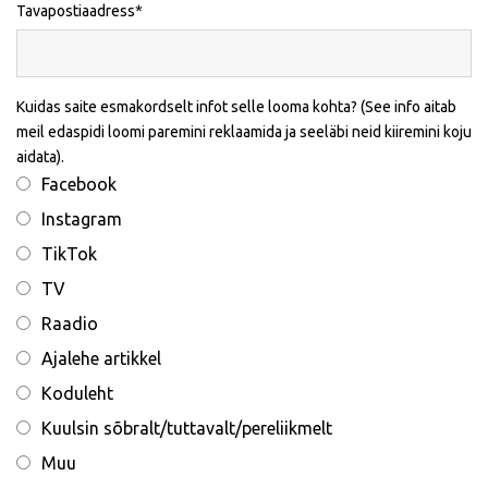
Tavapostiaadress
Kuidas saite esmakordselt infot selle looma kohta? (See info aitab
meil edaspidi loomi paremini reklaamida ja seeläbi neid kiiremini koju
aidata).
Facebook
Instagram
TikTok
TV
Raadio
Ajalehe artikkel
Koduleht
Kuulsin sõbralt/tuttavalt/pereliikmelt
Muu