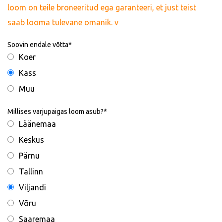
loom on teile broneeritud ega garanteeri, et just teist
saab looma tulevane omanik. v
Soovin endale võtta
Koer
Kass
Muu
Millises varjupaigas loom asub?
Läänemaa
Keskus
Pärnu
Tallinn
Viljandi
Võru
Saaremaa