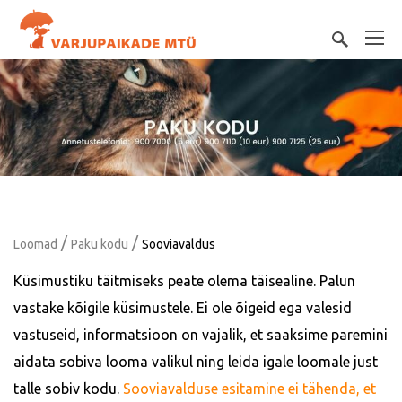
/
/
Loomad
Paku kodu
Sooviavaldus
Küsimustiku täitmiseks peate olema täisealine. Palun
vastake kõigile küsimustele. Ei ole õigeid ega valesid
vastuseid, informatsioon on vajalik, et saaksime paremini
aidata sobiva looma valikul ning leida igale loomale just
talle sobiv kodu.
Sooviavalduse esitamine ei tähenda, et