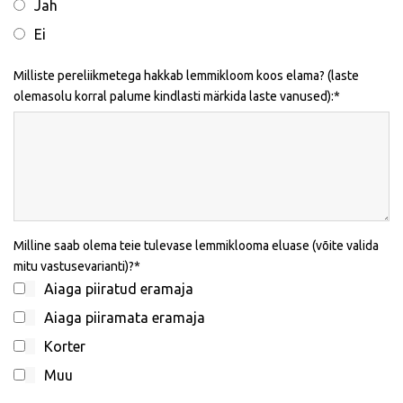
Jah
Ei
Milliste pereliikmetega hakkab lemmikloom koos elama? (laste
olemasolu korral palume kindlasti märkida laste vanused):
Milline saab olema teie tulevase lemmiklooma eluase (võite valida
mitu vastusevarianti)?
Aiaga piiratud eramaja
Aiaga piiramata eramaja
Korter
Muu