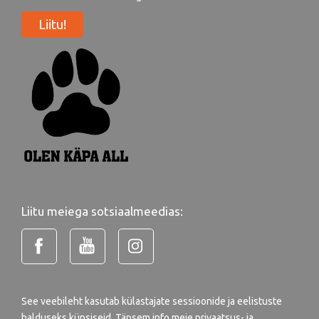
Liitu!
Liitu meiega sotsiaalmeedias:
See veebileht kasutab külastajate sessioonide ja eelistuste
halduseks küpsiseid. Täpsem info meie
privaatsus- ja