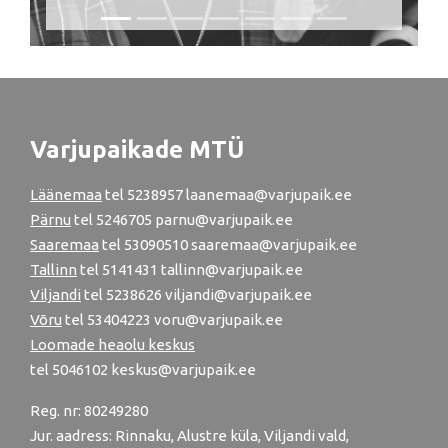
Varjupaikade MTÜ
Läänemaa
tel
5238957
laanemaa@varjupaik.ee
Pärnu
tel
5246705
parnu@varjupaik.ee
Saaremaa
tel 53090510 saaremaa@varjupaik.ee
Tallinn
tel
5141431
tallinn@varjupaik.ee
Viljandi
tel
5238626
viljandi@varjupaik.ee
Võru
tel
53404223
voru@varjupaik.ee
Loomade heaolu keskus
tel
5046102
keskus@varjupaik.ee
Reg. nr: 80249280
Jur. aadress: Rinnaku, Alustre küla, Viljandi vald,