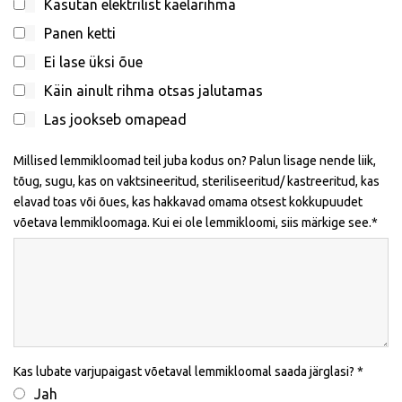
Kasutan elektrilist kaelarihma
Panen ketti
Ei lase üksi õue
Käin ainult rihma otsas jalutamas
Las jookseb omapead
Millised lemmikloomad teil juba kodus on? Palun lisage nende liik,
tõug, sugu, kas on vaktsineeritud, steriliseeritud/ kastreeritud, kas
elavad toas või õues, kas hakkavad omama otsest kokkupuudet
võetava lemmikloomaga. Kui ei ole lemmikloomi, siis märkige see.
Kas lubate varjupaigast võetaval lemmikloomal saada järglasi?
Jah