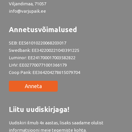
Viljandimaa, 71057
info@varjupaik.ee
Annetusvõimalused
SEB: EE561010220068203017
Swedbank: EE342200221043391225
Luminor: EE241700017003582822
LHV: EE027700771001366179
Coop Pank: EE364204278615079704
Anneta
Liitu uudiskirjaga!
Uudiskiri ilmub 4x aastas, lisaks saadame olulist
informatsiooni meie tegemiste kohta.