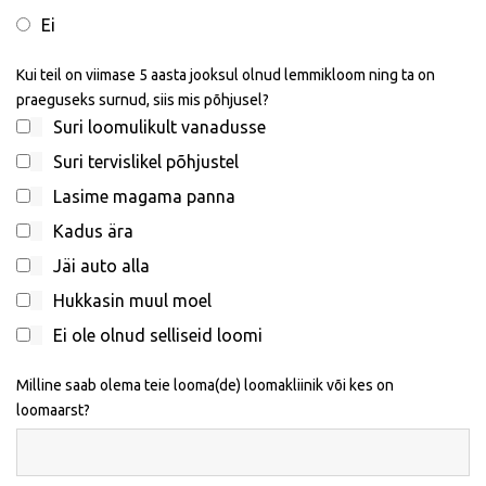
Ei
Kui teil on viimase 5 aasta jooksul olnud lemmikloom ning ta on
praeguseks surnud, siis mis põhjusel?
Suri loomulikult vanadusse
Suri tervislikel põhjustel
Lasime magama panna
Kadus ära
Jäi auto alla
Hukkasin muul moel
Ei ole olnud selliseid loomi
Milline saab olema teie looma(de) loomakliinik või kes on
loomaarst?