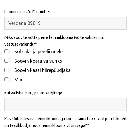
Looma nimi või ID number.
Miks soovite võtta perre lemmiklooma (võite valida mitu
vastusevarianti)?
Sõbraks ja pereliikmeks
Soovin koera valvuriks
Soovin kassi hiirepüüdjaks
Muu
Kui valisite muu, palun selgitage:
Kas kõik tulevase lemmikloomaga koos elama hakkavad pereliikmed
on teadlikud ja nõus lemmiklooma võtmisega?