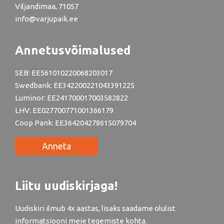
Viljandimaa, 71057
info@varjupaik.ee
Annetusvõimalused
SEB: EE561010220068203017
Swedbank: EE342200221043391225
Luminor: EE241700017003582822
LHV: EE027700771001366179
Coop Pank: EE364204278615079704
Anneta
Liitu uudiskirjaga!
Uudiskiri ilmub 4x aastas, lisaks saadame olulist
informatsiooni meie tegemiste kohta.