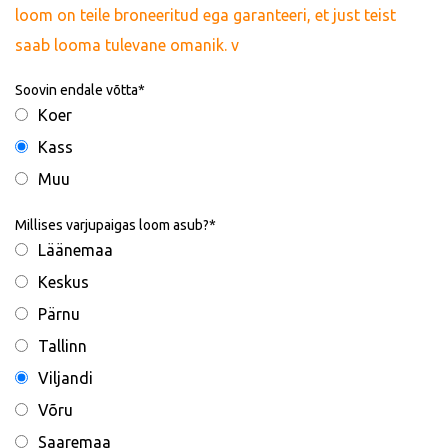
loom on teile broneeritud ega garanteeri, et just teist
saab looma tulevane omanik. v
Soovin endale võtta
Koer
Kass
Muu
Millises varjupaigas loom asub?
Läänemaa
Keskus
Pärnu
Tallinn
Viljandi
Võru
Saaremaa