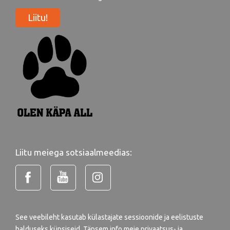
Liitu!
Liitu meiega sotsiaalmeedias:
See veebileht kasutab külastajate sessioonide ja eelistuste
halduseks küpsiseid. Täpsem info meie
privaatsus- ja