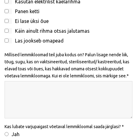
Kasutan elektrilist kaelarihma
Panen ketti
Ei lase üksi õue
Käin ainult rihma otsas jalutamas
Las jookseb omapead
Millised lemmikloomad teil juba kodus on? Palun lisage nende liik,
tõug, sugu, kas on vaktsineeritud, steriliseeritud/ kastreeritud, kas
elavad toas või õues, kas hakkavad omama otsest kokkupuudet
võetava lemmikloomaga. Kui ei ole lemmikloomi, siis märkige see.
Kas lubate varjupaigast võetaval lemmikloomal saada järglasi?
Jah