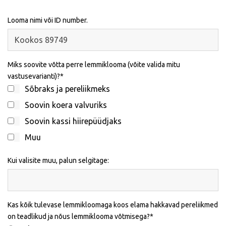
Looma nimi või ID number.
Miks soovite võtta perre lemmiklooma (võite valida mitu
vastusevarianti)?
Sõbraks ja pereliikmeks
Soovin koera valvuriks
Soovin kassi hiirepüüdjaks
Muu
Kui valisite muu, palun selgitage:
Kas kõik tulevase lemmikloomaga koos elama hakkavad pereliikmed
on teadlikud ja nõus lemmiklooma võtmisega?