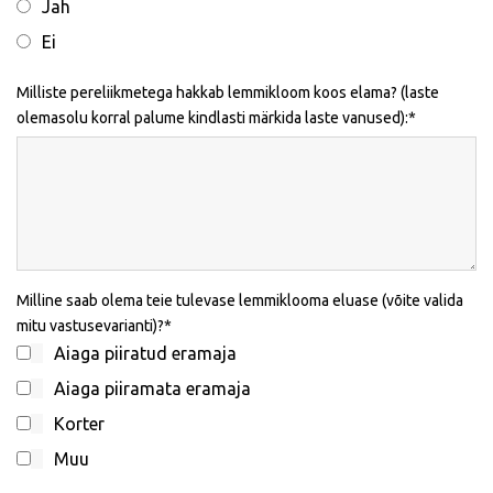
Jah
Ei
Milliste pereliikmetega hakkab lemmikloom koos elama? (laste
olemasolu korral palume kindlasti märkida laste vanused):
Milline saab olema teie tulevase lemmiklooma eluase (võite valida
mitu vastusevarianti)?
Aiaga piiratud eramaja
Aiaga piiramata eramaja
Korter
Muu