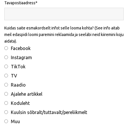
Tavapostiaadress
Kuidas saite esmakordselt infot selle looma kohta? (See info aitab
meil edaspidi loomi paremini reklaamida ja seeläbi neid kiiremini koju
aidata).
Facebook
Instagram
TikTok
TV
Raadio
Ajalehe artikkel
Koduleht
Kuulsin sõbralt/tuttavalt/pereliikmelt
Muu