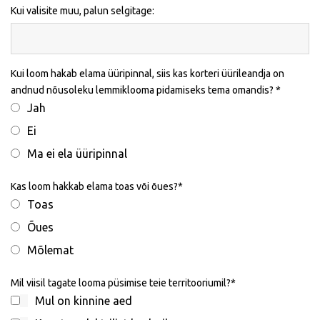
Kui valisite muu, palun selgitage:
Kui loom hakab elama üüripinnal, siis kas korteri üürileandja on
andnud nõusoleku lemmiklooma pidamiseks tema omandis?
Jah
Ei
Ma ei ela üüripinnal
Kas loom hakkab elama toas või õues?
Toas
Õues
Mõlemat
Mil viisil tagate looma püsimise teie territooriumil?
Mul on kinnine aed