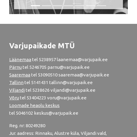
Varjupaikade MTÜ
Läänemaa
tel
5238957
laanemaa@varjupaik.ee
Pärnu
tel
5246705
parnu@varjupaik.ee
Saaremaa
tel 53090510 saaremaa@varjupaik.ee
Tallinn
tel
5141431
tallinn@varjupaik.ee
Viljandi
tel
5238626
viljandi@varjupaik.ee
Võru
tel
53404223
voru@varjupaik.ee
Loomade heaolu keskus
tel
5046102
keskus@varjupaik.ee
Reg. nr: 80249280
Jur. aadress: Rinnaku, Alustre küla, Viljandi vald,