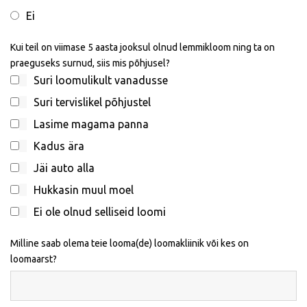
Ei
Kui teil on viimase 5 aasta jooksul olnud lemmikloom ning ta on
praeguseks surnud, siis mis põhjusel?
Suri loomulikult vanadusse
Suri tervislikel põhjustel
Lasime magama panna
Kadus ära
Jäi auto alla
Hukkasin muul moel
Ei ole olnud selliseid loomi
Milline saab olema teie looma(de) loomakliinik või kes on
loomaarst?