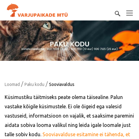
/
/
Loomad
Paku kodu
Sooviavaldus
Küsimustiku täitmiseks peate olema täisealine. Palun
vastake kõigile küsimustele. Ei ole õigeid ega valesid
vastuseid, informatsioon on vajalik, et saaksime paremini
aidata sobiva looma valikul ning leida igale loomale just
talle sobiv kodu.
Sooviavalduse esitamine ei tähenda, et