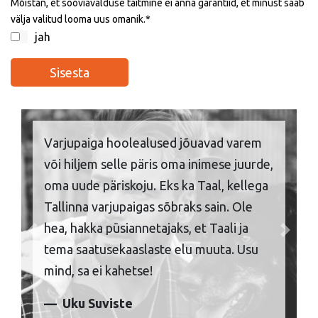
Mõistan, et sooviavalduse täitmine ei anna garantiid, et minust saab
välja valitud looma uus omanik.
jah
Varjupaiga hoolealused jõuavad varem
või hiljem selle päris oma inimese juurde,
oma uude päriskoju. Eks ka Taal, kellega
Tallinna varjupaigas sõbraks sain. Ole
hea, hakka püsiannetajaks, et Taali ja
Previous
Next
tema saatusekaaslaste elu muuta. Usu
mind, sa ei kahetse!
Uku Suviste