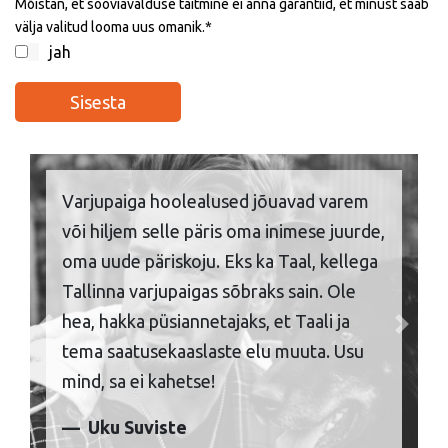
Mõistan, et sooviavalduse täitmine ei anna garantiid, et minust saab
välja valitud looma uus omanik.
jah
Varjupaiga hoolealused jõuavad varem
või hiljem selle päris oma inimese juurde,
oma uude päriskoju. Eks ka Taal, kellega
Tallinna varjupaigas sõbraks sain. Ole
hea, hakka püsiannetajaks, et Taali ja
Previous
Next
tema saatusekaaslaste elu muuta. Usu
mind, sa ei kahetse!
Uku Suviste