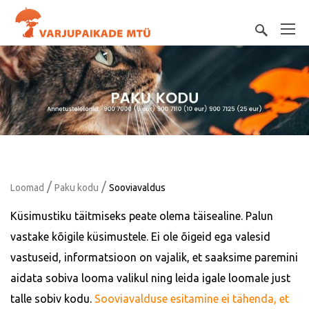
/
/
Loomad
Paku kodu
Sooviavaldus
Küsimustiku täitmiseks peate olema täisealine. Palun
vastake kõigile küsimustele. Ei ole õigeid ega valesid
vastuseid, informatsioon on vajalik, et saaksime paremini
aidata sobiva looma valikul ning leida igale loomale just
talle sobiv kodu.
Sooviavalduse esitamine ei tähenda, et