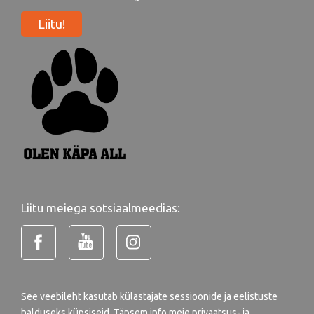
Liitu!
Liitu meiega sotsiaalmeedias:
See veebileht kasutab külastajate sessioonide ja eelistuste
halduseks küpsiseid. Täpsem info meie
privaatsus- ja