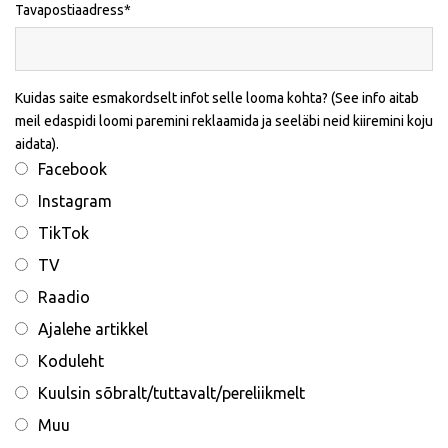
Tavapostiaadress
Kuidas saite esmakordselt infot selle looma kohta? (See info aitab
meil edaspidi loomi paremini reklaamida ja seeläbi neid kiiremini koju
aidata).
Facebook
Instagram
TikTok
TV
Raadio
Ajalehe artikkel
Koduleht
Kuulsin sõbralt/tuttavalt/pereliikmelt
Muu