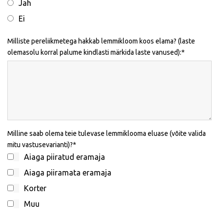
Jah
Ei
Milliste pereliikmetega hakkab lemmikloom koos elama? (laste
olemasolu korral palume kindlasti märkida laste vanused):
Milline saab olema teie tulevase lemmiklooma eluase (võite valida
mitu vastusevarianti)?
Aiaga piiratud eramaja
Aiaga piiramata eramaja
Korter
Muu