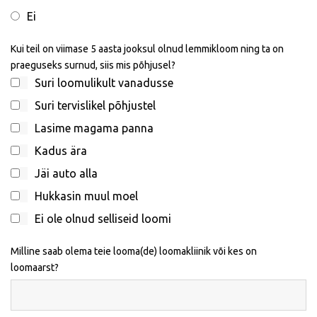
Ei
Kui teil on viimase 5 aasta jooksul olnud lemmikloom ning ta on
praeguseks surnud, siis mis põhjusel?
Suri loomulikult vanadusse
Suri tervislikel põhjustel
Lasime magama panna
Kadus ära
Jäi auto alla
Hukkasin muul moel
Ei ole olnud selliseid loomi
Milline saab olema teie looma(de) loomakliinik või kes on
loomaarst?