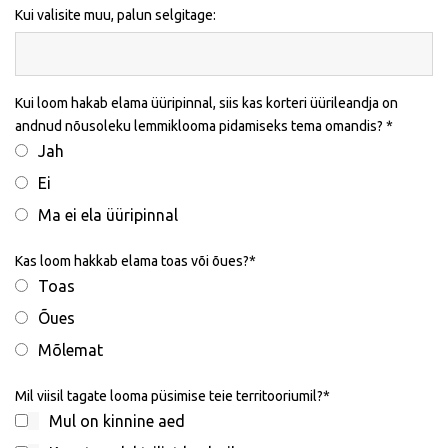
Kui valisite muu, palun selgitage:
Kui loom hakab elama üüripinnal, siis kas korteri üürileandja on
andnud nõusoleku lemmiklooma pidamiseks tema omandis?
Jah
Ei
Ma ei ela üüripinnal
Kas loom hakkab elama toas või õues?
Toas
Õues
Mõlemat
Mil viisil tagate looma püsimise teie territooriumil?
Mul on kinnine aed