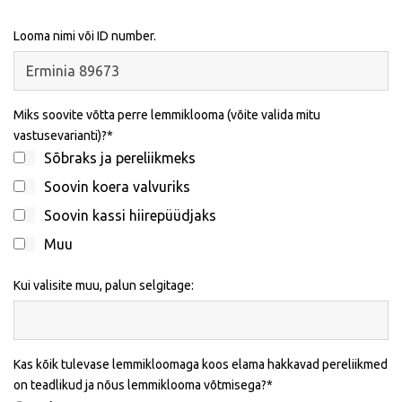
Looma nimi või ID number.
Miks soovite võtta perre lemmiklooma (võite valida mitu
vastusevarianti)?
Sõbraks ja pereliikmeks
Soovin koera valvuriks
Soovin kassi hiirepüüdjaks
Muu
Kui valisite muu, palun selgitage:
Kas kõik tulevase lemmikloomaga koos elama hakkavad pereliikmed
on teadlikud ja nõus lemmiklooma võtmisega?