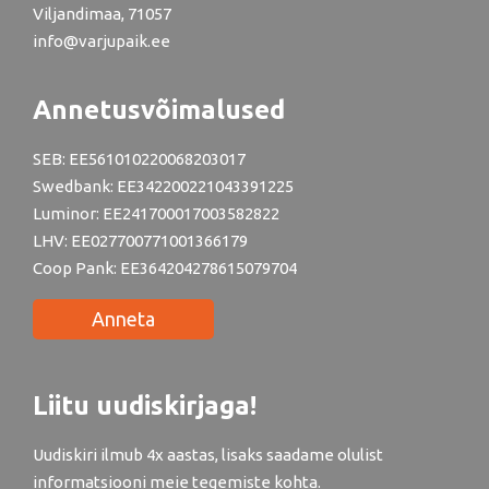
Viljandimaa, 71057
info@varjupaik.ee
Annetusvõimalused
SEB: EE561010220068203017
Swedbank: EE342200221043391225
Luminor: EE241700017003582822
LHV: EE027700771001366179
Coop Pank: EE364204278615079704
Anneta
Liitu uudiskirjaga!
Uudiskiri ilmub 4x aastas, lisaks saadame olulist
informatsiooni meie tegemiste kohta.