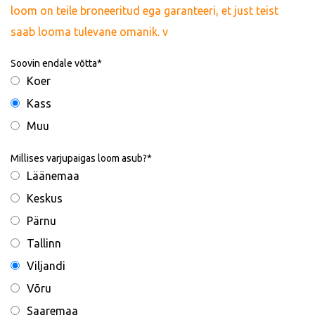
loom on teile broneeritud ega garanteeri, et just teist
saab looma tulevane omanik. v
Soovin endale võtta
Koer
Kass
Muu
Millises varjupaigas loom asub?
Läänemaa
Keskus
Pärnu
Tallinn
Viljandi
Võru
Saaremaa