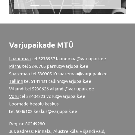
Varjupaikade MTÜ
Läänemaa
tel
5238957
laanemaa@varjupaik.ee
Pärnu
tel
5246705
parnu@varjupaik.ee
Saaremaa
tel 53090510 saaremaa@varjupaik.ee
Tallinn
tel
5141431
tallinn@varjupaik.ee
Viljandi
tel
5238626
viljandi@varjupaik.ee
Võru
tel
53404223
voru@varjupaik.ee
Loomade heaolu keskus
tel
5046102
keskus@varjupaik.ee
Reg. nr: 80249280
Jur. aadress: Rinnaku, Alustre küla, Viljandi vald,