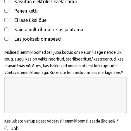
Kasutan elektrilist kaelarihma
Panen ketti
Ei lase üksi õue
Käin ainult rihma otsas jalutamas
Las jookseb omapead
Millised lemmikloomad teil juba kodus on? Palun lisage nende liik,
tõug, sugu, kas on vaktsineeritud, steriliseeritud/ kastreeritud, kas
elavad toas või õues, kas hakkavad omama otsest kokkupuudet
võetava lemmikloomaga. Kui ei ole lemmikloomi, siis märkige see.
Kas lubate varjupaigast võetaval lemmikloomal saada järglasi?
Jah