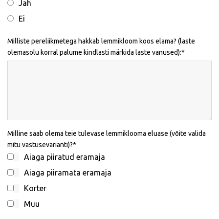
Jah
Ei
Milliste pereliikmetega hakkab lemmikloom koos elama? (laste
olemasolu korral palume kindlasti märkida laste vanused):
Milline saab olema teie tulevase lemmiklooma eluase (võite valida
mitu vastusevarianti)?
Aiaga piiratud eramaja
Aiaga piiramata eramaja
Korter
Muu