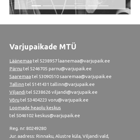
Varjupaikade MTÜ
Läänemaa
tel
5238957
laanemaa@varjupaik.ee
Pärnu
tel
5246705
parnu@varjupaik.ee
Saaremaa
tel 53090510 saaremaa@varjupaik.ee
Tallinn
tel
5141431
tallinn@varjupaik.ee
Viljandi
tel
5238626
viljandi@varjupaik.ee
Võru
tel
53404223
voru@varjupaik.ee
Loomade heaolu keskus
tel
5046102
keskus@varjupaik.ee
Reg. nr: 80249280
Jur. aadress: Rinnaku, Alustre küla, Viljandi vald,