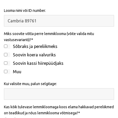
Looma nimi või ID number.
Miks soovite võtta perre lemmiklooma (võite valida mitu
vastusevarianti)?
Sõbraks ja pereliikmeks
Soovin koera valvuriks
Soovin kassi hiirepüüdjaks
Muu
Kui valisite muu, palun selgitage:
Kas kõik tulevase lemmikloomaga koos elama hakkavad pereliikmed
on teadlikud ja nõus lemmiklooma võtmisega?