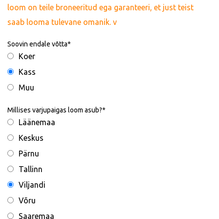
loom on teile broneeritud ega garanteeri, et just teist
saab looma tulevane omanik. v
Soovin endale võtta
Koer
Kass
Muu
Millises varjupaigas loom asub?
Läänemaa
Keskus
Pärnu
Tallinn
Viljandi
Võru
Saaremaa