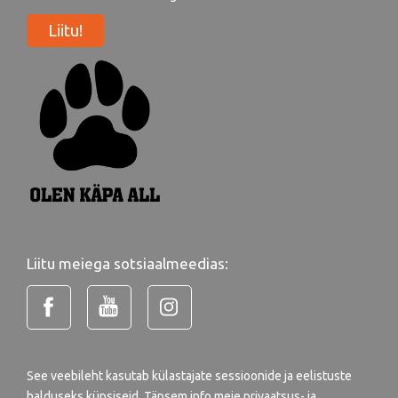
Liitu!
Liitu meiega sotsiaalmeedias:
See veebileht kasutab külastajate sessioonide ja eelistuste
halduseks küpsiseid. Täpsem info meie
privaatsus- ja