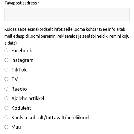
Tavapostiaadress
Kuidas saite esmakordselt infot selle looma kohta? (See info aitab
meil edaspidi loomi paremini reklaamida ja seeläbi neid kiiremini koju
aidata).
Facebook
Instagram
TikTok
TV
Raadio
Ajalehe artikkel
Koduleht
Kuulsin sõbralt/tuttavalt/pereliikmelt
Muu