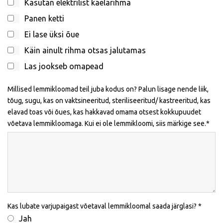
Kasutan elektrilist kaelarihma
Panen ketti
Ei lase üksi õue
Käin ainult rihma otsas jalutamas
Las jookseb omapead
Millised lemmikloomad teil juba kodus on? Palun lisage nende liik,
tõug, sugu, kas on vaktsineeritud, steriliseeritud/ kastreeritud, kas
elavad toas või õues, kas hakkavad omama otsest kokkupuudet
võetava lemmikloomaga. Kui ei ole lemmikloomi, siis märkige see.
Kas lubate varjupaigast võetaval lemmikloomal saada järglasi?
Jah