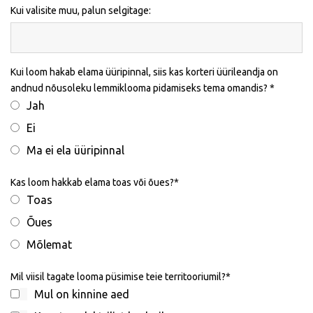
Kui valisite muu, palun selgitage:
Kui loom hakab elama üüripinnal, siis kas korteri üürileandja on
andnud nõusoleku lemmiklooma pidamiseks tema omandis?
Jah
Ei
Ma ei ela üüripinnal
Kas loom hakkab elama toas või õues?
Toas
Õues
Mõlemat
Mil viisil tagate looma püsimise teie territooriumil?
Mul on kinnine aed