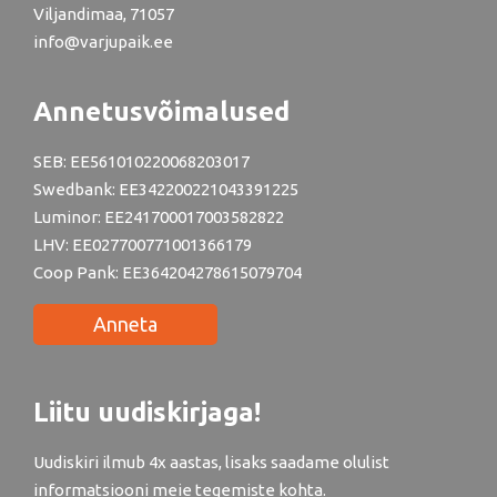
Viljandimaa, 71057
info@varjupaik.ee
Annetusvõimalused
SEB: EE561010220068203017
Swedbank: EE342200221043391225
Luminor: EE241700017003582822
LHV: EE027700771001366179
Coop Pank: EE364204278615079704
Anneta
Liitu uudiskirjaga!
Uudiskiri ilmub 4x aastas, lisaks saadame olulist
informatsiooni meie tegemiste kohta.