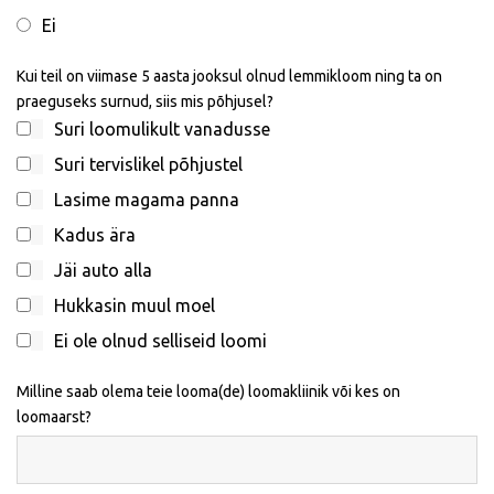
Ei
Kui teil on viimase 5 aasta jooksul olnud lemmikloom ning ta on
praeguseks surnud, siis mis põhjusel?
Suri loomulikult vanadusse
Suri tervislikel põhjustel
Lasime magama panna
Kadus ära
Jäi auto alla
Hukkasin muul moel
Ei ole olnud selliseid loomi
Milline saab olema teie looma(de) loomakliinik või kes on
loomaarst?