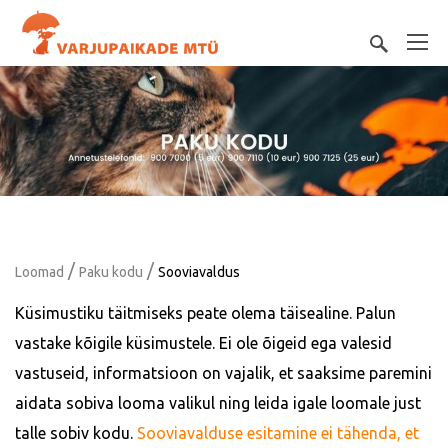
/
/
Loomad
Paku kodu
Sooviavaldus
Küsimustiku täitmiseks peate olema täisealine. Palun
vastake kõigile küsimustele. Ei ole õigeid ega valesid
vastuseid, informatsioon on vajalik, et saaksime paremini
aidata sobiva looma valikul ning leida igale loomale just
talle sobiv kodu.
Sooviavalduse esitamine ei tähenda, et