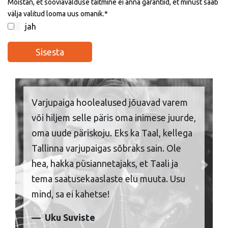
Mõistan, et sooviavalduse täitmine ei anna garantiid, et minust saab
välja valitud looma uus omanik.
jah
Varjupaiga hoolealused jõuavad varem
või hiljem selle päris oma inimese juurde,
oma uude päriskoju. Eks ka Taal, kellega
Tallinna varjupaigas sõbraks sain. Ole
hea, hakka püsiannetajaks, et Taali ja
Previous
Next
tema saatusekaaslaste elu muuta. Usu
mind, sa ei kahetse!
Uku Suviste