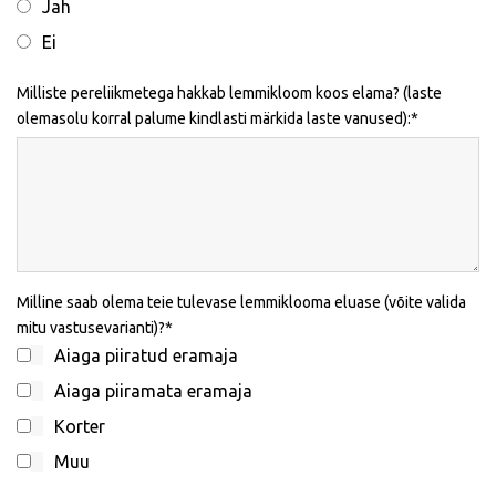
Jah
Ei
Milliste pereliikmetega hakkab lemmikloom koos elama? (laste
olemasolu korral palume kindlasti märkida laste vanused):
Milline saab olema teie tulevase lemmiklooma eluase (võite valida
mitu vastusevarianti)?
Aiaga piiratud eramaja
Aiaga piiramata eramaja
Korter
Muu