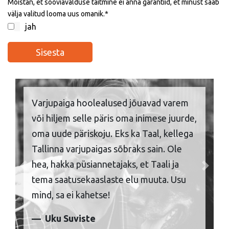
Mõistan, et sooviavalduse täitmine ei anna garantiid, et minust saab
välja valitud looma uus omanik.
jah
Varjupaiga hoolealused jõuavad varem
või hiljem selle päris oma inimese juurde,
oma uude päriskoju. Eks ka Taal, kellega
Tallinna varjupaigas sõbraks sain. Ole
hea, hakka püsiannetajaks, et Taali ja
Previous
Next
tema saatusekaaslaste elu muuta. Usu
mind, sa ei kahetse!
Uku Suviste