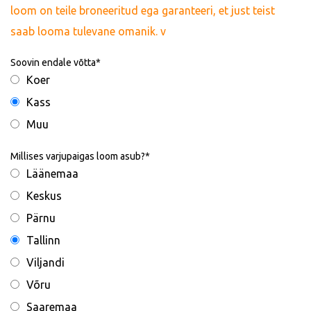
loom on teile broneeritud ega garanteeri, et just teist
saab looma tulevane omanik. v
Soovin endale võtta
Koer
Kass
Muu
Millises varjupaigas loom asub?
Läänemaa
Keskus
Pärnu
Tallinn
Viljandi
Võru
Saaremaa