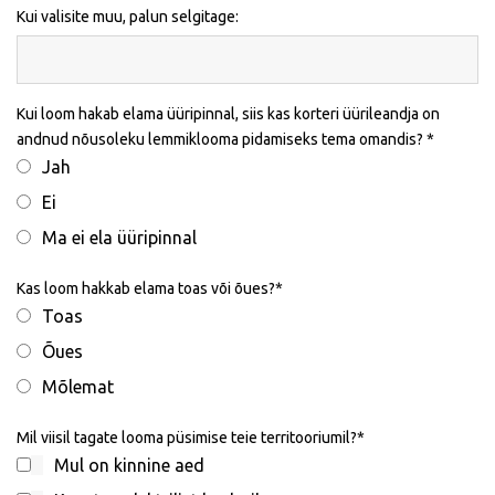
Kui valisite muu, palun selgitage:
Kui loom hakab elama üüripinnal, siis kas korteri üürileandja on
andnud nõusoleku lemmiklooma pidamiseks tema omandis?
Jah
Ei
Ma ei ela üüripinnal
Kas loom hakkab elama toas või õues?
Toas
Õues
Mõlemat
Mil viisil tagate looma püsimise teie territooriumil?
Mul on kinnine aed