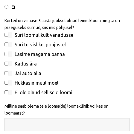
Ei
Kui teil on viimase 5 aasta jooksul olnud lemmikloom ning ta on
praeguseks surnud, siis mis põhjusel?
Suri loomulikult vanadusse
Suri tervislikel põhjustel
Lasime magama panna
Kadus ära
Jäi auto alla
Hukkasin muul moel
Ei ole olnud selliseid loomi
Milline saab olema teie looma(de) loomakliinik või kes on
loomaarst?