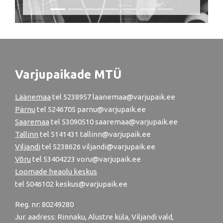
Varjupaikade MTÜ
Läänemaa
tel
5238957
laanemaa@varjupaik.ee
Pärnu
tel
5246705
parnu@varjupaik.ee
Saaremaa
tel 53090510 saaremaa@varjupaik.ee
Tallinn
tel
5141431
tallinn@varjupaik.ee
Viljandi
tel
5238626
viljandi@varjupaik.ee
Võru
tel
53404223
voru@varjupaik.ee
Loomade heaolu keskus
tel
5046102
keskus@varjupaik.ee
Reg. nr: 80249280
Jur. aadress: Rinnaku, Alustre küla, Viljandi vald,