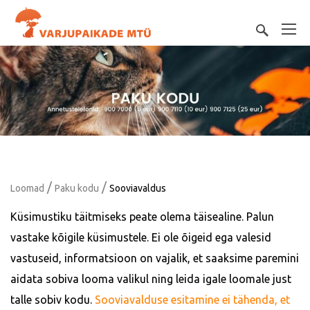
/
/
Loomad
Paku kodu
Sooviavaldus
Küsimustiku täitmiseks peate olema täisealine. Palun
vastake kõigile küsimustele. Ei ole õigeid ega valesid
vastuseid, informatsioon on vajalik, et saaksime paremini
aidata sobiva looma valikul ning leida igale loomale just
talle sobiv kodu.
Sooviavalduse esitamine ei tähenda, et