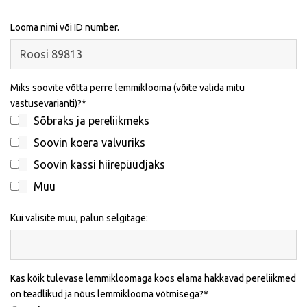
Looma nimi või ID number.
Miks soovite võtta perre lemmiklooma (võite valida mitu
vastusevarianti)?
Sõbraks ja pereliikmeks
Soovin koera valvuriks
Soovin kassi hiirepüüdjaks
Muu
Kui valisite muu, palun selgitage:
Kas kõik tulevase lemmikloomaga koos elama hakkavad pereliikmed
on teadlikud ja nõus lemmiklooma võtmisega?