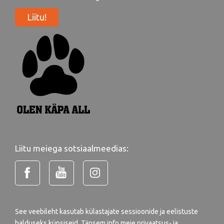
Liitu!
Liitu meiega sotsiaalmeedias:
See veebileht kasutab külastajate sessioonide ja eelistuste
halduseks küpsiseid. Täpsem info meie
privaatsus- ja