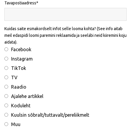
Tavapostiaadress
Kuidas saite esmakordselt infot selle looma kohta? (See info aitab
meil edaspidi loomi paremini reklaamida ja seeläbi neid kiiremini koju
aidata).
Facebook
Instagram
TikTok
TV
Raadio
Ajalehe artikkel
Koduleht
Kuulsin sõbralt/tuttavalt/pereliikmelt
Muu