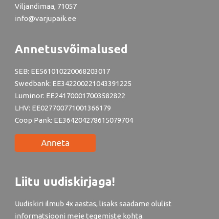
Viljandimaa, 71057
info@varjupaik.ee
Annetusvõimalused
SEB: EE561010220068203017
Swedbank: EE342200221043391225
Luminor: EE241700017003582822
LHV: EE027700771001366179
Coop Pank: EE364204278615079704
Anneta
Liitu uudiskirjaga!
Uudiskiri ilmub 4x aastas, lisaks saadame olulist
informatsiooni meie tegemiste kohta.