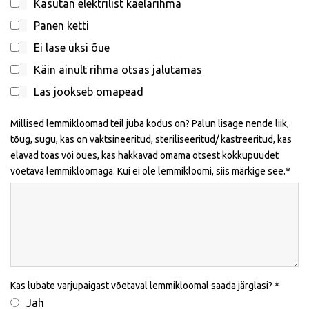
Kasutan elektrilist kaelarihma
Panen ketti
Ei lase üksi õue
Käin ainult rihma otsas jalutamas
Las jookseb omapead
Millised lemmikloomad teil juba kodus on? Palun lisage nende liik,
tõug, sugu, kas on vaktsineeritud, steriliseeritud/ kastreeritud, kas
elavad toas või õues, kas hakkavad omama otsest kokkupuudet
võetava lemmikloomaga. Kui ei ole lemmikloomi, siis märkige see.
Kas lubate varjupaigast võetaval lemmikloomal saada järglasi?
Jah