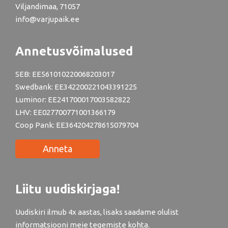
Viljandimaa, 71057
info@varjupaik.ee
Annetusvõimalused
SEB: EE561010220068203017
Swedbank: EE342200221043391225
Luminor: EE241700017003582822
LHV: EE027700771001366179
Coop Pank: EE364204278615079704
Anneta
Liitu uudiskirjaga!
Uudiskiri ilmub 4x aastas, lisaks saadame olulist
informatsiooni meie tegemiste kohta.