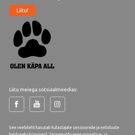
Liitu!
Liitu meiega sotsiaalmeedias:
See veebileht kasutab külastajate sessioonide ja eelistuste
halduseks küpsiseid. Täpsem info meie
privaatsus- ja