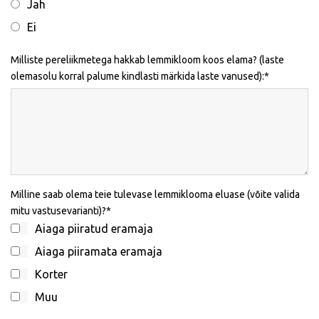
Jah
Ei
Milliste pereliikmetega hakkab lemmikloom koos elama? (laste
olemasolu korral palume kindlasti märkida laste vanused):
Milline saab olema teie tulevase lemmiklooma eluase (võite valida
mitu vastusevarianti)?
Aiaga piiratud eramaja
Aiaga piiramata eramaja
Korter
Muu