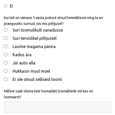
Ei
Kui teil on viimase 5 aasta jooksul olnud lemmikloom ning ta on
praeguseks surnud, siis mis põhjusel?
Suri loomulikult vanadusse
Suri tervislikel põhjustel
Lasime magama panna
Kadus ära
Jäi auto alla
Hukkasin muul moel
Ei ole olnud selliseid loomi
Milline saab olema teie looma(de) loomakliinik või kes on
loomaarst?