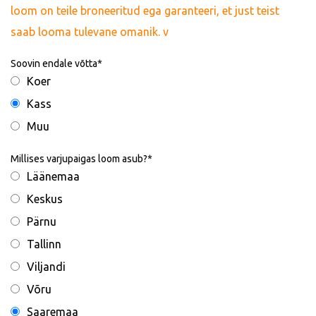
loom on teile broneeritud ega garanteeri, et just teist
saab looma tulevane omanik. v
Soovin endale võtta
Koer
Kass
Muu
Millises varjupaigas loom asub?
Läänemaa
Keskus
Pärnu
Tallinn
Viljandi
Võru
Saaremaa