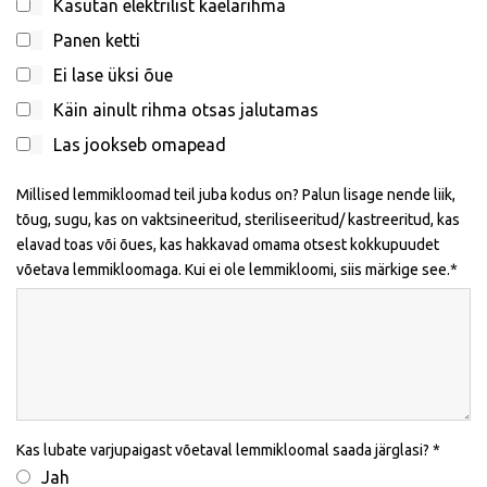
Kasutan elektrilist kaelarihma
Panen ketti
Ei lase üksi õue
Käin ainult rihma otsas jalutamas
Las jookseb omapead
Millised lemmikloomad teil juba kodus on? Palun lisage nende liik,
tõug, sugu, kas on vaktsineeritud, steriliseeritud/ kastreeritud, kas
elavad toas või õues, kas hakkavad omama otsest kokkupuudet
võetava lemmikloomaga. Kui ei ole lemmikloomi, siis märkige see.
Kas lubate varjupaigast võetaval lemmikloomal saada järglasi?
Jah