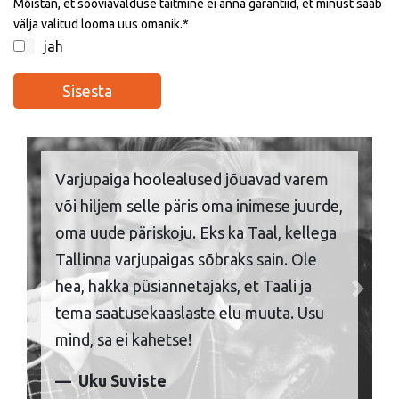
Mõistan, et sooviavalduse täitmine ei anna garantiid, et minust saab
välja valitud looma uus omanik.
jah
Varjupaiga hoolealused jõuavad varem
või hiljem selle päris oma inimese juurde,
oma uude päriskoju. Eks ka Taal, kellega
Tallinna varjupaigas sõbraks sain. Ole
hea, hakka püsiannetajaks, et Taali ja
Previous
Next
tema saatusekaaslaste elu muuta. Usu
mind, sa ei kahetse!
Uku Suviste