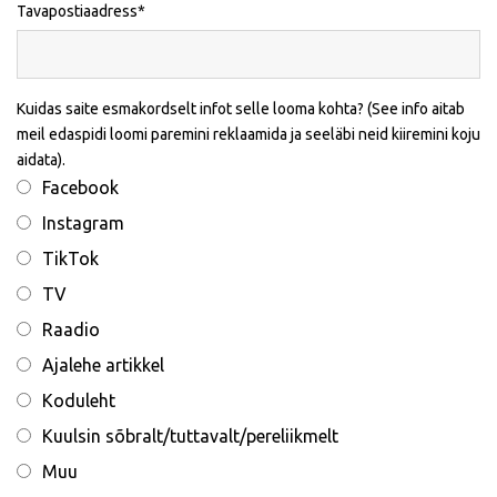
Tavapostiaadress
Kuidas saite esmakordselt infot selle looma kohta? (See info aitab
meil edaspidi loomi paremini reklaamida ja seeläbi neid kiiremini koju
aidata).
Facebook
Instagram
TikTok
TV
Raadio
Ajalehe artikkel
Koduleht
Kuulsin sõbralt/tuttavalt/pereliikmelt
Muu