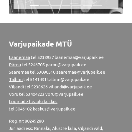
Varjupaikade MTÜ
Läänemaa
tel
5238957
laanemaa@varjupaik.ee
Pärnu
tel
5246705
parnu@varjupaik.ee
Saaremaa
tel 53090510 saaremaa@varjupaik.ee
Tallinn
tel
5141431
tallinn@varjupaik.ee
Viljandi
tel
5238626
viljandi@varjupaik.ee
Võru
tel
53404223
voru@varjupaik.ee
Loomade heaolu keskus
tel
5046102
keskus@varjupaik.ee
Reg. nr: 80249280
Jur. aadress: Rinnaku, Alustre küla, Viljandi vald,