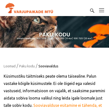
/
/
Loomad
Paku kodu
Sooviavaldus
Küsimustiku täitmiseks peate olema täisealine. Palun
vastake kõigile küsimustele. Ei ole õigeid ega valesid
vastuseid, informatsioon on vajalik, et saaksime paremini
aidata sobiva looma valikul ning leida igale loomale just
talle sobiv kodu.
Sooviavalduse esitamine ei tähenda, et