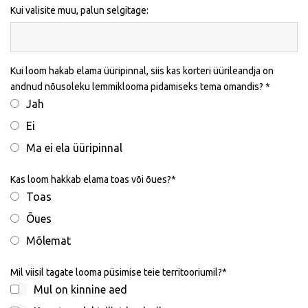
Kui valisite muu, palun selgitage:
Kui loom hakab elama üüripinnal, siis kas korteri üürileandja on
andnud nõusoleku lemmiklooma pidamiseks tema omandis?
Jah
Ei
Ma ei ela üüripinnal
Kas loom hakkab elama toas või õues?
Toas
Õues
Mõlemat
Mil viisil tagate looma püsimise teie territooriumil?
Mul on kinnine aed