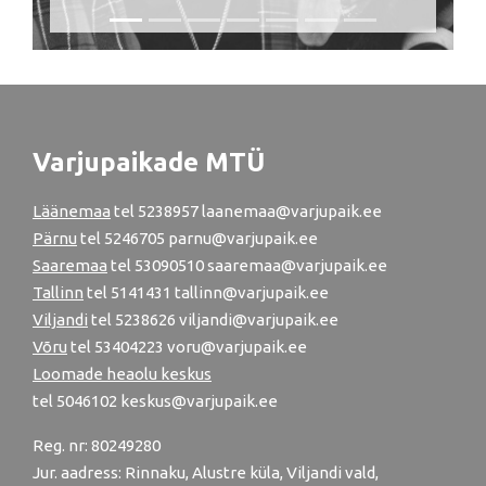
Varjupaikade MTÜ
Läänemaa
tel
5238957
laanemaa@varjupaik.ee
Pärnu
tel
5246705
parnu@varjupaik.ee
Saaremaa
tel 53090510 saaremaa@varjupaik.ee
Tallinn
tel
5141431
tallinn@varjupaik.ee
Viljandi
tel
5238626
viljandi@varjupaik.ee
Võru
tel
53404223
voru@varjupaik.ee
Loomade heaolu keskus
tel
5046102
keskus@varjupaik.ee
Reg. nr: 80249280
Jur. aadress: Rinnaku, Alustre küla, Viljandi vald,