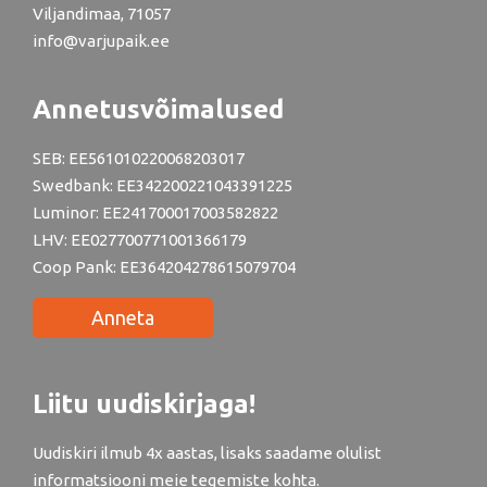
Viljandimaa, 71057
info@varjupaik.ee
Annetusvõimalused
SEB: EE561010220068203017
Swedbank: EE342200221043391225
Luminor: EE241700017003582822
LHV: EE027700771001366179
Coop Pank: EE364204278615079704
Anneta
Liitu uudiskirjaga!
Uudiskiri ilmub 4x aastas, lisaks saadame olulist
informatsiooni meie tegemiste kohta.