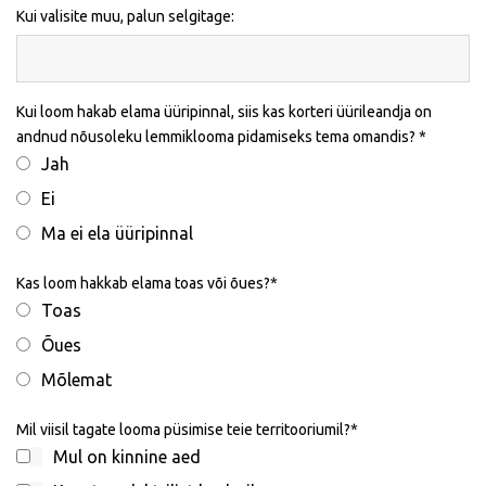
Kui valisite muu, palun selgitage:
Kui loom hakab elama üüripinnal, siis kas korteri üürileandja on
andnud nõusoleku lemmiklooma pidamiseks tema omandis?
Jah
Ei
Ma ei ela üüripinnal
Kas loom hakkab elama toas või õues?
Toas
Õues
Mõlemat
Mil viisil tagate looma püsimise teie territooriumil?
Mul on kinnine aed