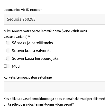
Looma nimi või ID number.
Miks soovite võtta perre lemmiklooma (võite valida mitu
vastusevarianti)?
Sõbraks ja pereliikmeks
Soovin koera valvuriks
Soovin kassi hiirepüüdjaks
Muu
Kui valisite muu, palun selgitage:
Kas kõik tulevase lemmikloomaga koos elama hakkavad pereliikmed
on teadlikud ja nõus lemmiklooma võtmisega?