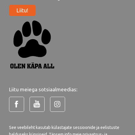
Liitu!
Liitu meiega sotsiaalmeedias:
See veebileht kasutab külastajate sessioonide ja eelistuste
halduseks küpsiseid. Täpsem info meie
privaatsus- ja