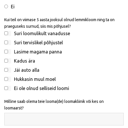
Ei
Kui teil on viimase 5 aasta jooksul olnud lemmikloom ning ta on
praeguseks surnud, siis mis põhjusel?
Suri loomulikult vanadusse
Suri tervislikel põhjustel
Lasime magama panna
Kadus ära
Jäi auto alla
Hukkasin muul moel
Ei ole olnud selliseid loomi
Milline saab olema teie looma(de) loomakliinik või kes on
loomaarst?