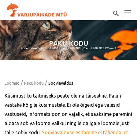
/
/
Loomad
Paku kodu
Sooviavaldus
Küsimustiku täitmiseks peate olema täisealine. Palun
vastake kõigile küsimustele. Ei ole õigeid ega valesid
vastuseid, informatsioon on vajalik, et saaksime paremini
aidata sobiva looma valikul ning leida igale loomale just
talle sobiv kodu.
Sooviavalduse esitamine ei tähenda, et