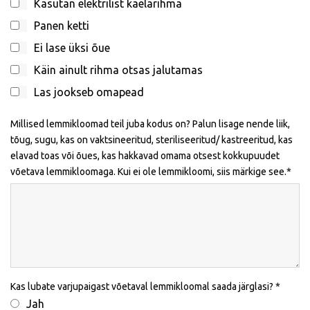
Kasutan elektrilist kaelarihma
Panen ketti
Ei lase üksi õue
Käin ainult rihma otsas jalutamas
Las jookseb omapead
Millised lemmikloomad teil juba kodus on? Palun lisage nende liik,
tõug, sugu, kas on vaktsineeritud, steriliseeritud/ kastreeritud, kas
elavad toas või õues, kas hakkavad omama otsest kokkupuudet
võetava lemmikloomaga. Kui ei ole lemmikloomi, siis märkige see.
Kas lubate varjupaigast võetaval lemmikloomal saada järglasi?
Jah