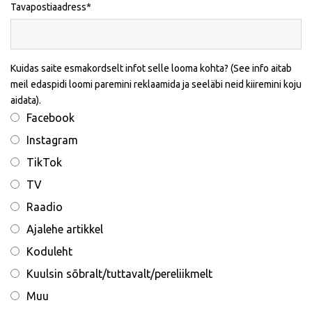
Tavapostiaadress
Kuidas saite esmakordselt infot selle looma kohta? (See info aitab
meil edaspidi loomi paremini reklaamida ja seeläbi neid kiiremini koju
aidata).
Facebook
Instagram
TikTok
TV
Raadio
Ajalehe artikkel
Koduleht
Kuulsin sõbralt/tuttavalt/pereliikmelt
Muu