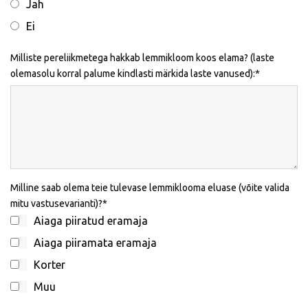
Jah
Ei
Milliste pereliikmetega hakkab lemmikloom koos elama? (laste
olemasolu korral palume kindlasti märkida laste vanused):
Milline saab olema teie tulevase lemmiklooma eluase (võite valida
mitu vastusevarianti)?
Aiaga piiratud eramaja
Aiaga piiramata eramaja
Korter
Muu