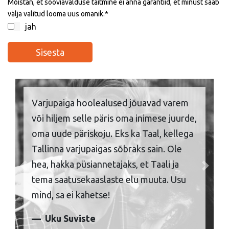
Mõistan, et sooviavalduse täitmine ei anna garantiid, et minust saab
välja valitud looma uus omanik.
jah
Varjupaiga hoolealused jõuavad varem
või hiljem selle päris oma inimese juurde,
oma uude päriskoju. Eks ka Taal, kellega
Tallinna varjupaigas sõbraks sain. Ole
hea, hakka püsiannetajaks, et Taali ja
Previous
Next
tema saatusekaaslaste elu muuta. Usu
mind, sa ei kahetse!
Uku Suviste