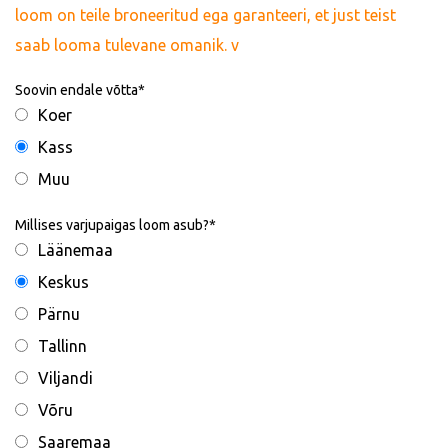
loom on teile broneeritud ega garanteeri, et just teist
saab looma tulevane omanik. v
Soovin endale võtta
Koer
Kass
Muu
Millises varjupaigas loom asub?
Läänemaa
Keskus
Pärnu
Tallinn
Viljandi
Võru
Saaremaa