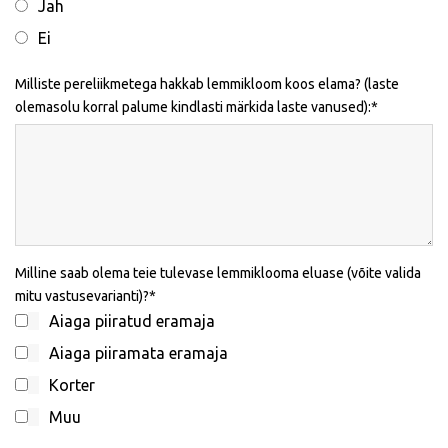
Jah
Ei
Milliste pereliikmetega hakkab lemmikloom koos elama? (laste
olemasolu korral palume kindlasti märkida laste vanused):
Milline saab olema teie tulevase lemmiklooma eluase (võite valida
mitu vastusevarianti)?
Aiaga piiratud eramaja
Aiaga piiramata eramaja
Korter
Muu