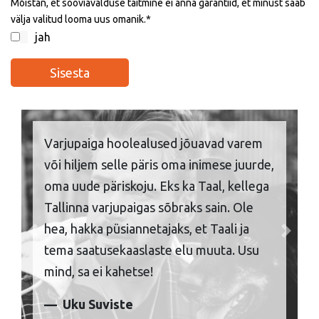
Mõistan, et sooviavalduse täitmine ei anna garantiid, et minust saab
välja valitud looma uus omanik.
jah
Varjupaiga hoolealused jõuavad varem
või hiljem selle päris oma inimese juurde,
oma uude päriskoju. Eks ka Taal, kellega
Tallinna varjupaigas sõbraks sain. Ole
hea, hakka püsiannetajaks, et Taali ja
Previous
Next
tema saatusekaaslaste elu muuta. Usu
mind, sa ei kahetse!
Uku Suviste