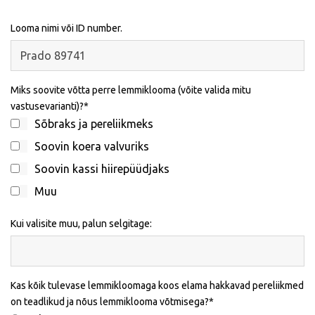
Looma nimi või ID number.
Miks soovite võtta perre lemmiklooma (võite valida mitu
vastusevarianti)?
Sõbraks ja pereliikmeks
Soovin koera valvuriks
Soovin kassi hiirepüüdjaks
Muu
Kui valisite muu, palun selgitage:
Kas kõik tulevase lemmikloomaga koos elama hakkavad pereliikmed
on teadlikud ja nõus lemmiklooma võtmisega?