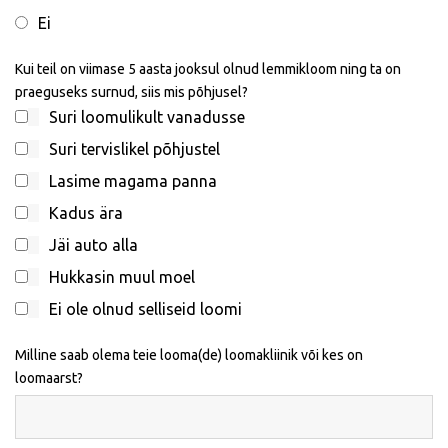
Ei
Kui teil on viimase 5 aasta jooksul olnud lemmikloom ning ta on
praeguseks surnud, siis mis põhjusel?
Suri loomulikult vanadusse
Suri tervislikel põhjustel
Lasime magama panna
Kadus ära
Jäi auto alla
Hukkasin muul moel
Ei ole olnud selliseid loomi
Milline saab olema teie looma(de) loomakliinik või kes on
loomaarst?