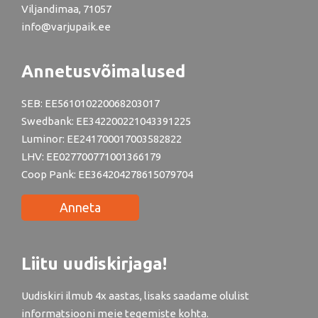
Viljandimaa, 71057
info@varjupaik.ee
Annetusvõimalused
SEB: EE561010220068203017
Swedbank: EE342200221043391225
Luminor: EE241700017003582822
LHV: EE027700771001366179
Coop Pank: EE364204278615079704
Anneta
Liitu uudiskirjaga!
Uudiskiri ilmub 4x aastas, lisaks saadame olulist
informatsiooni meie tegemiste kohta.