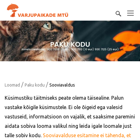
/
/
Loomad
Paku kodu
Sooviavaldus
Küsimustiku täitmiseks peate olema täisealine. Palun
vastake kõigile küsimustele. Ei ole õigeid ega valesid
vastuseid, informatsioon on vajalik, et saaksime paremini
aidata sobiva looma valikul ning leida igale loomale just
talle sobiv kodu.
Sooviavalduse esitamine ei tähenda, et