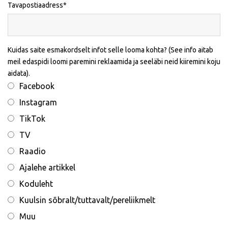
Tavapostiaadress
Kuidas saite esmakordselt infot selle looma kohta? (See info aitab
meil edaspidi loomi paremini reklaamida ja seeläbi neid kiiremini koju
aidata).
Facebook
Instagram
TikTok
TV
Raadio
Ajalehe artikkel
Koduleht
Kuulsin sõbralt/tuttavalt/pereliikmelt
Muu