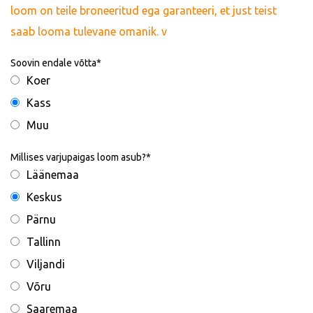
loom on teile broneeritud ega garanteeri, et just teist
saab looma tulevane omanik. v
Soovin endale võtta
Koer
Kass
Muu
Millises varjupaigas loom asub?
Läänemaa
Keskus
Pärnu
Tallinn
Viljandi
Võru
Saaremaa