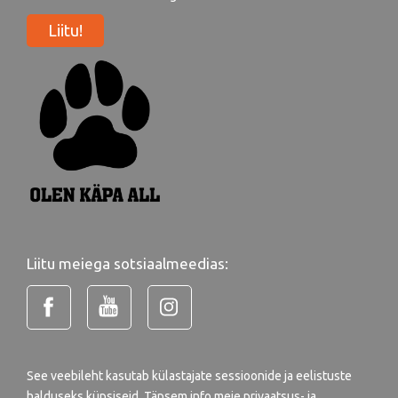
Liitu!
Liitu meiega sotsiaalmeedias:
See veebileht kasutab külastajate sessioonide ja eelistuste
halduseks küpsiseid. Täpsem info meie
privaatsus- ja