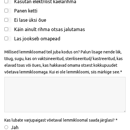
Kasutan elektrilist kaelarihma
Panen ketti
Ei lase üksi õue
Käin ainult rihma otsas jalutamas
Las jookseb omapead
Millised lemmikloomad teil juba kodus on? Palun lisage nende liik,
tõug, sugu, kas on vaktsineeritud, steriliseeritud/ kastreeritud, kas
elavad toas või õues, kas hakkavad omama otsest kokkupuudet
võetava lemmikloomaga. Kui ei ole lemmikloomi, siis märkige see.
Kas lubate varjupaigast võetaval lemmikloomal saada järglasi?
Jah