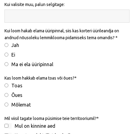
Kui valisite muu, palun selgitage:
Kui loom hakab elama üüripinnal, siis kas korteri üürileandja on
andnud nõusoleku lemmiklooma pidamiseks tema omandis?
Jah
Ei
Ma ei ela üüripinnal
Kas loom hakkab elama toas või õues?
Toas
Õues
Mõlemat
Mil viisil tagate looma püsimise teie territooriumil?
Mul on kinnine aed