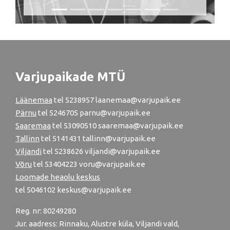
Varjupaikade MTÜ
Läänemaa
tel
5238957
laanemaa@varjupaik.ee
Pärnu
tel
5246705
parnu@varjupaik.ee
Saaremaa
tel 53090510 saaremaa@varjupaik.ee
Tallinn
tel
5141431
tallinn@varjupaik.ee
Viljandi
tel
5238626
viljandi@varjupaik.ee
Võru
tel
53404223
voru@varjupaik.ee
Loomade heaolu keskus
tel
5046102
keskus@varjupaik.ee
Reg. nr: 80249280
Jur. aadress: Rinnaku, Alustre küla, Viljandi vald,