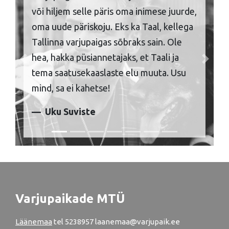
või hiljem selle päris oma inimese juurde,
oma uude päriskoju. Eks ka Taal, kellega
Tallinna varjupaigas sõbraks sain. Ole
hea, hakka püsiannetajaks, et Taali ja
Previous
Next
tema saatusekaaslaste elu muuta. Usu
mind, sa ei kahetse!
Uku Suviste
Varjupaikade MTÜ
Läänemaa
tel
5238957
laanemaa@varjupaik.ee