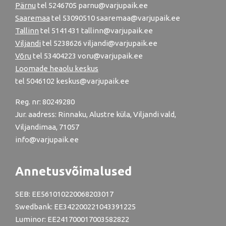
Pärnu
tel
5246705
parnu@varjupaik.ee
Saaremaa
tel 53090510 saaremaa@varjupaik.ee
Tallinn
tel
5141431
tallinn@varjupaik.ee
Viljandi
tel
5238626
viljandi@varjupaik.ee
Võru
tel
53404223
voru@varjupaik.ee
Loomade heaolu keskus
tel
5046102
keskus@varjupaik.ee
Reg. nr: 80249280
Jur. aadress: Rinnaku, Alustre küla, Viljandi vald,
Viljandimaa, 71057
info@varjupaik.ee
Annetusvõimalused
SEB: EE561010220068203017
Swedbank: EE342200221043391225
Luminor: EE241700017003582822