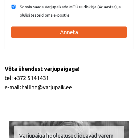
Soovin saada Varjupaikade MTÜ uudiskirja (4x aastas) ja
olulisi teateid oma e-postile
Anneta
Võta ühendust varjupaigaga!
tel: +372 5141431
e-mail: tallinn@varjupaik.ee
Varjupaiga hoolealused jõuavad varem