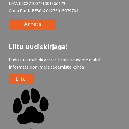
LHV: EE027700771001366179
Coop Pank: EE364204278615079704
Anneta
Liitu uudiskirjaga!
Uudiskiri ilmub 4x aastas, lisaks saadame olulist
informatsiooni meie tegemiste kohta.
Liitu!