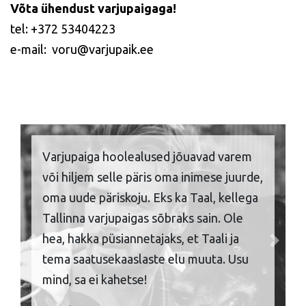
Võta ühendust varjupaigaga!
tel: +372 53404223
e-mail: voru@varjupaik.ee
Varjupaiga hoolealused jõuavad varem
või hiljem selle päris oma inimese juurde,
oma uude päriskoju. Eks ka Taal, kellega
Tallinna varjupaigas sõbraks sain. Ole
hea, hakka püsiannetajaks, et Taali ja
Previous
Next
tema saatusekaaslaste elu muuta. Usu
mind, sa ei kahetse!