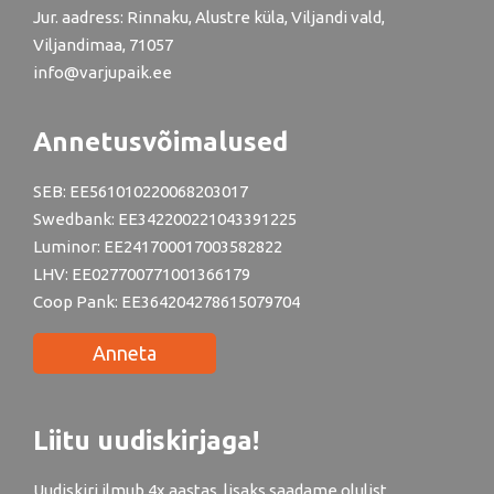
Jur. aadress: Rinnaku, Alustre küla, Viljandi vald,
Viljandimaa, 71057
info@varjupaik.ee
Annetusvõimalused
SEB: EE561010220068203017
Swedbank: EE342200221043391225
Luminor: EE241700017003582822
LHV: EE027700771001366179
Coop Pank: EE364204278615079704
Anneta
Liitu uudiskirjaga!
Uudiskiri ilmub 4x aastas, lisaks saadame olulist