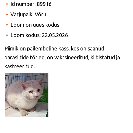
Id number: 89916
Varjupaik: Võru
Loom on uues kodus
Loom kodus: 22.05.2026
Piimik on pailembeline kass, kes on saanud
parasiitide tõrjed, on vaktsineeritud, kiibistatud ja
kastreeritud.