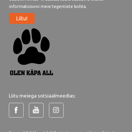
informatsiooni meie tegemiste kohta.
Liitu!
Liitu meiega sotsiaalmeedias: