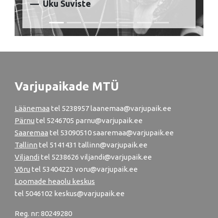
Uku Suviste
Varjupaikade MTÜ
Läänemaa
tel
5238957
laanemaa@varjupaik.ee
Pärnu
tel
5246705
parnu@varjupaik.ee
Saaremaa
tel 53090510 saaremaa@varjupaik.ee
Tallinn
tel
5141431
tallinn@varjupaik.ee
Viljandi
tel
5238626
viljandi@varjupaik.ee
Võru
tel
53404223
voru@varjupaik.ee
Loomade heaolu keskus
tel
5046102
keskus@varjupaik.ee
Reg. nr: 80249280