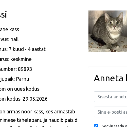
si
ane kass
vus: hall
us: 7 kuud - 4 aastat
rus: keskmine
 number: 89893
Anneta 
jupaik: Pärnu
om on uues kodus
om kodus: 29.05.2026
 on armas noor kass, kes armastab
inimese tähelepanu ja naudib paisid
Soovin saada Va