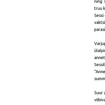
ning 
truu 
Sessi 
vakts
parasi
Varju
ülalp
annet
Sessi
"Anne
summa
Suur a
viibi