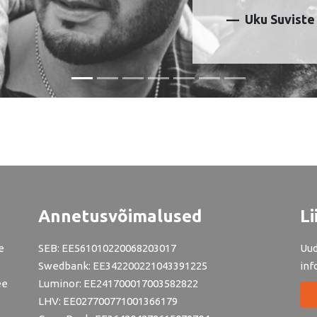
Uku Suviste
Annetusvõimalused
Li
e
SEB: EE561010220068203017
Uud
Swedbank: EE342200221043391225
inf
ee
Luminor: EE241700017003582822
LHV: EE027700771001366179