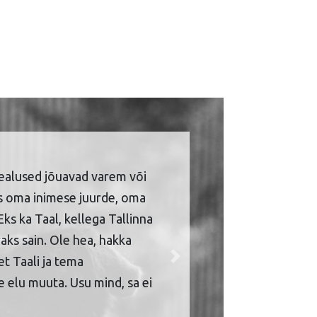
ealused jõuavad varem või
is oma inimese juurde, oma
Eks ka Taal, kellega Tallinna
aks sain. Ole hea, hakka
et Taali ja tema
Next
 elu muuta. Usu mind, sa ei