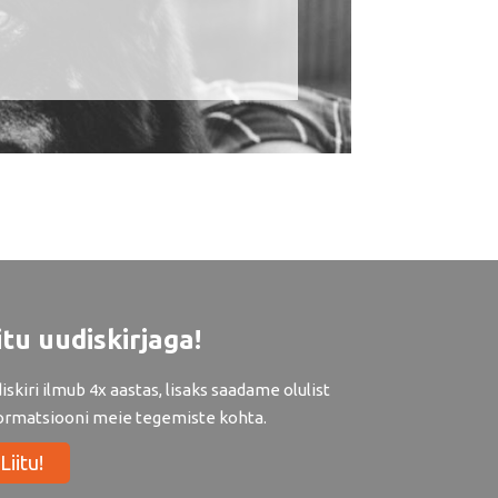
itu uudiskirjaga!
iskiri ilmub 4x aastas, lisaks saadame olulist
ormatsiooni meie tegemiste kohta.
Liitu!