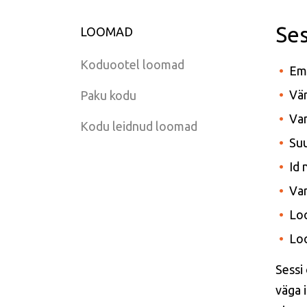
Ses
LOOMAD
Koduootel loomad
Em
Vär
Paku kodu
Van
Kodu leidnud loomad
Suu
Id
Var
Lo
Lo
Sessi
väga 