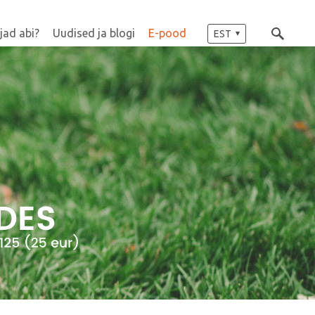
jad abi?
Uudised ja blogi
E-pood
EST