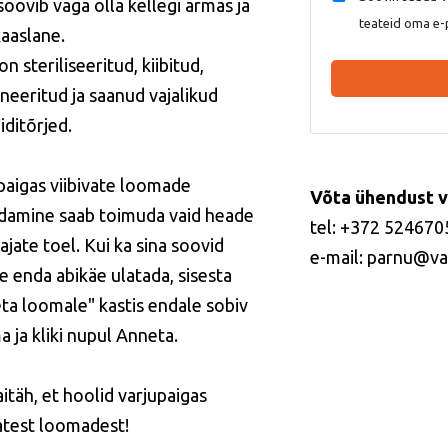
soovib väga olla kellegi armas ja
teateid oma e-
kaaslane.
on steriliseeritud, kiibitud,
ineeritud ja saanud vajalikud
iditõrjed.
paigas viibivate loomade
Võta ühendust v
idamine saab toimuda vaid heade
tel: +372 524670
ajate toel. Kui ka sina soovid
e-mail: parnu@va
le enda abikäe ulatada, sisesta
ta loomale" kastis endale sobiv
 ja kliki nupul Anneta.
itäh, et hoolid varjupaigas
vatest loomadest!