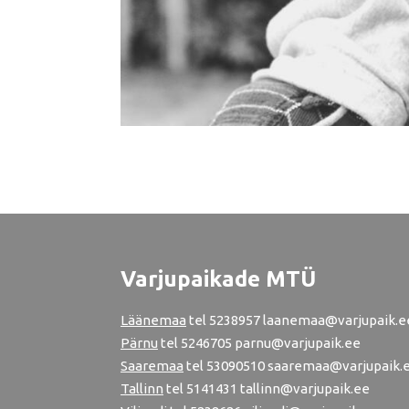
Varjupaikade MTÜ
Läänemaa
tel
5238957
laanemaa@varjupaik.e
Pärnu
tel
5246705
parnu@varjupaik.ee
Saaremaa
tel 53090510 saaremaa@varjupaik.
Tallinn
tel
5141431
tallinn@varjupaik.ee