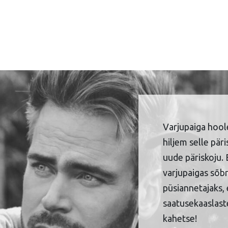
Varjupaiga hool
hiljem selle pär
uude päriskoju. 
varjupaigas sõbr
püsiannetajaks, 
saatusekaaslaste
kahetse!