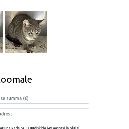
loomale
rjupaikade MTÜ uudiskirja (4x aastas) ja olulisi