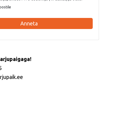
postile
Anneta
arjupaigaga!
5
rjupaik.ee