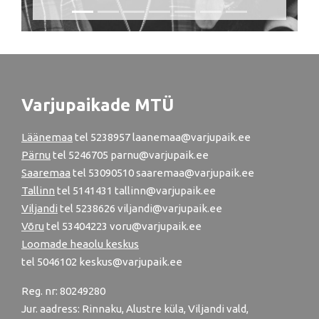
Varjupaikade MTÜ
Läänemaa
tel
5238957
laanemaa@varjupaik.ee
Pärnu
tel
5246705
parnu@varjupaik.ee
Saaremaa
tel 53090510 saaremaa@varjupaik.ee
Tallinn
tel
5141431
tallinn@varjupaik.ee
Viljandi
tel
5238626
viljandi@varjupaik.ee
Võru
tel
53404223
voru@varjupaik.ee
Loomade heaolu keskus
tel
5046102
keskus@varjupaik.ee
Reg. nr: 80249280
Jur. aadress: Rinnaku, Alustre küla, Viljandi vald,