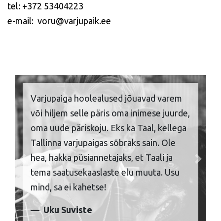
tel: +372 53404223
e-mail: voru@varjupaik.ee
Varjupaiga hoolealused jõuavad varem
või hiljem selle päris oma inimese juurde,
oma uude päriskoju. Eks ka Taal, kellega
Tallinna varjupaigas sõbraks sain. Ole
hea, hakka püsiannetajaks, et Taali ja
Previous
Next
tema saatusekaaslaste elu muuta. Usu
mind, sa ei kahetse!
Uku Suviste