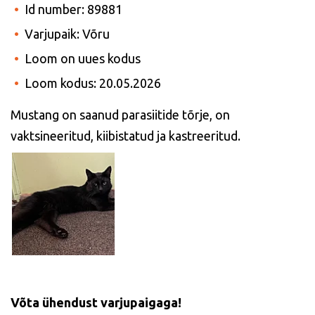
Id number: 89881
Varjupaik: Võru
Loom on uues kodus
Loom kodus: 20.05.2026
Mustang on saanud parasiitide tõrje, on
vaktsineeritud, kiibistatud ja kastreeritud.
Võta ühendust varjupaigaga!