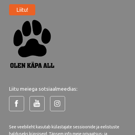
Liitu!
Liitu meiega sotsiaalmeedias:
See veebileht kasutab külastajate sessioonide ja eelistuste
halduseks küpsiseid. Täpsem info meie
privaatsus- ja