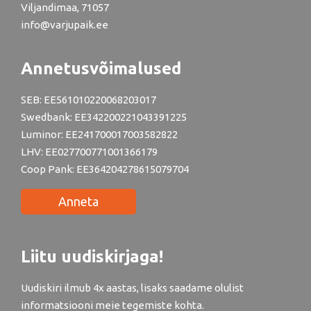
Viljandimaa, 71057
info@varjupaik.ee
Annetusvõimalused
SEB: EE561010220068203017
Swedbank: EE342200221043391225
Luminor: EE241700017003582822
LHV: EE027700771001366179
Coop Pank: EE364204278615079704
Anneta
Liitu uudiskirjaga!
Uudiskiri ilmub 4x aastas, lisaks saadame olulist
informatsiooni meie tegemiste kohta.