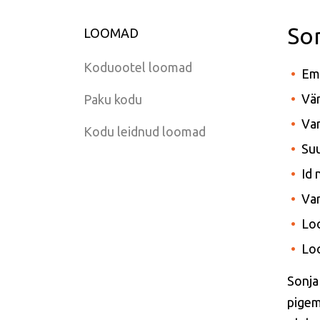
So
LOOMAD
Koduootel loomad
Em
Vär
Paku kodu
Van
Kodu leidnud loomad
Suu
Id
Var
Lo
Lo
Sonja
pigem