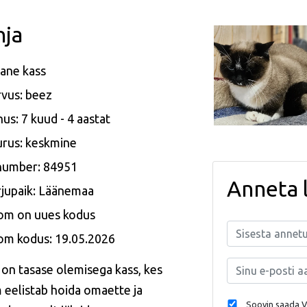
nja
ane kass
vus: beez
us: 7 kuud - 4 aastat
rus: keskmine
 number: 84951
Anneta 
jupaik: Läänemaa
om on uues kodus
om kodus: 19.05.2026
 on tasase olemisega kass, kes
 eelistab hoida omaette ja
Soovin saada Va