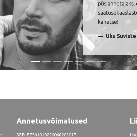
püsiannetajaks, 
saatusekaaslaste
kahetse!
Uku Suviste
Annetusvõimalused
Li
e
SEB: EE561010220068203017
Uud