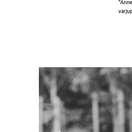
"Anne
varju