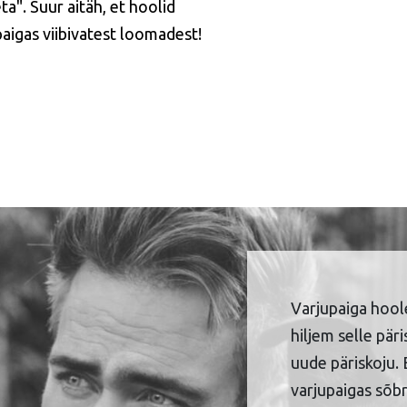
ta". Suur aitäh, et hoolid
paigas viibivatest loomadest!
Varjupaiga hool
hiljem selle pär
uude päriskoju. 
varjupaigas sõbr