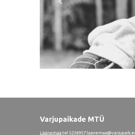
Previous
Varjupaikade MTÜ
Läänemaa
tel
5238957
laanemaa@varjupaik.e