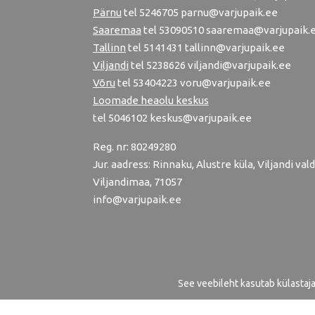
Pärnu
tel
5246705
parnu@varjupaik.ee
Saaremaa
tel 53090510 saaremaa@varjupaik.
Tallinn
tel
5141431
tallinn@varjupaik.ee
Viljandi
tel
5238626
viljandi@varjupaik.ee
Võru
tel
53404223
voru@varjupaik.ee
Loomade heaolu keskus
tel
5046102
keskus@varjupaik.ee
Reg. nr: 80249280
Jur. aadress: Rinnaku, Alustre küla, Viljandi vald
Viljandimaa, 71057
info@varjupaik.ee
See veebileht kasutab külastaj