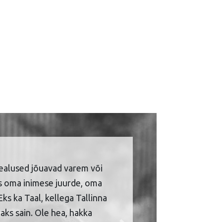
ealused jõuavad varem või
is oma inimese juurde, oma
Eks ka Taal, kellega Tallinna
aks sain. Ole hea, hakka