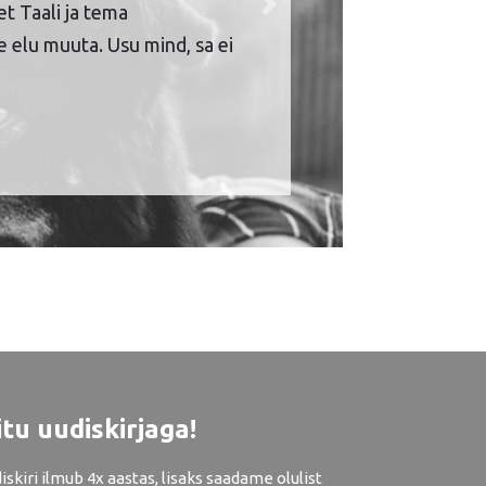
et Taali ja tema
Next
 elu muuta. Usu mind, sa ei
itu uudiskirjaga!
iskiri ilmub 4x aastas, lisaks saadame olulist