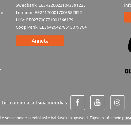
Swedbank: EE342200221043391225
inf
ee
Luminor: EE241700017003582822
LHV: EE027700771001366179
Coop Pank: EE364204278615079704
Anneta
,
Liitu meiega sotsiaalmeedias:
ate sessioonide ja eelistuste halduseks küpsiseid. Täpsem info meie
priv