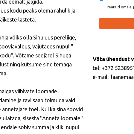
rda eemalt jälgida.
teateid oma e-
 uus kodu peaks olema rahulik ja
väikeste lasteta.
nja võiks olla Sinu uus pereliige,
 sooviavaldus, vajutades nupul "
kodu". Võtame seejärel Sinuga
Võta ühendust v
ust ning kutsume sind temaga
tel: +372 523895
ma.
e-mail: laanemaa
paigas viibivate loomade
idamine ja ravi saab toimuda vaid
 annetajate toel. Kui ka sina soovid
e ulatada, sisesta ''Anneta loomale''
s endale sobiv summa ja kliki nupul