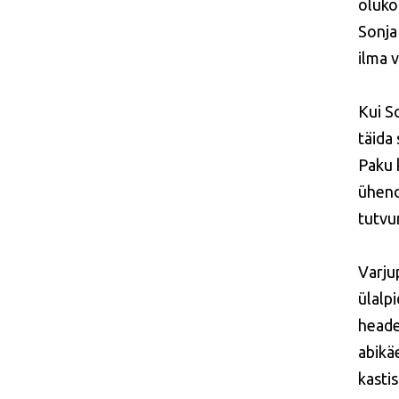
oluko
Sonja
ilma 
Kui So
täida
Paku 
ühend
tutvu
Varju
ülalp
heade
abikä
kasti