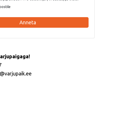
postile
Anneta
arjupaigaga!
7
@varjupaik.ee