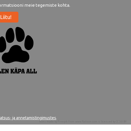
ormatsiooni meie tegemiste kohta.
Liitu!
aatsus- ja annetamistingimustes
.
Icons made by
Freepik
from
www.flaticon.com
is licensed by
CC 3.0 BY