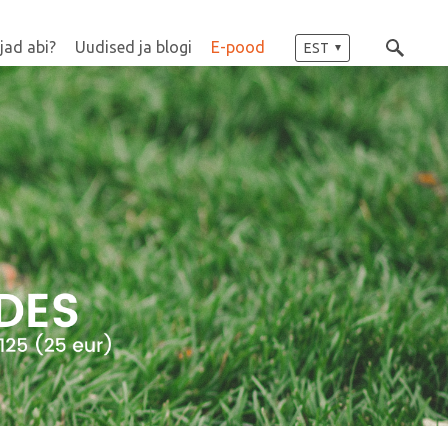
jad abi?
Uudised ja blogi
E-pood
EST